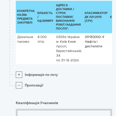
АДРЕСА
ДОСТАВКИ /
КОНКРЕТНА
КІЛЬКІСТЬ
СТРОК
КЛАСИФІКАТОР
НАЗВА
/
ПОСТАВКИ/
ДК 021:2015
КЛА
ПРЕДМЕТА
ОД.ВИМІРУ
ВИКОНАННЯ
(CPV)
ЗАКУПІВЛІ
РОБІТ/НАДАННЯ
ПОСЛУГ:
Дизельне
8 000
03056
Україна
09130000-9
паливо
літр
м. Київ
Киев
Нафта і
просп,
дистиляти
Берестейський,
34
по 31-12-2026
+
Інформація по лоту
-
Пропозиції
Кваліфікація Учасників