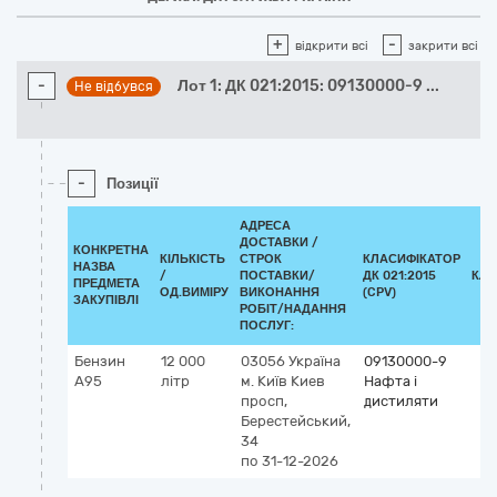
+
-
відкрити всі
закрити всі
-
Лот 1: ДК 021:2015: 09130000-9
...
Не відбувся
-
Позиції
АДРЕСА
ДОСТАВКИ /
КОНКРЕТНА
КІЛЬКІСТЬ
СТРОК
КЛАСИФІКАТОР
НАЗВА
/
ПОСТАВКИ/
ДК 021:2015
КЛА
ПРЕДМЕТА
ОД.ВИМІРУ
ВИКОНАННЯ
(CPV)
ЗАКУПІВЛІ
РОБІТ/НАДАННЯ
ПОСЛУГ:
Бензин
12 000
03056
Україна
09130000-9
А95
літр
м. Київ
Киев
Нафта і
просп,
дистиляти
Берестейський,
34
по 31-12-2026