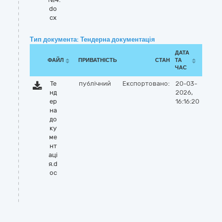
do
cx
Тип документа: Тендерна документація
ДАТА
ФАЙЛ
ПРИВАТНІСТЬ
СТАН
ТА
ЧАС
Те
публічний
Експортовано:
20-03-
нд
2026,
ер
16:16:20
на
до
ку
ме
нт
аці
я.d
oc