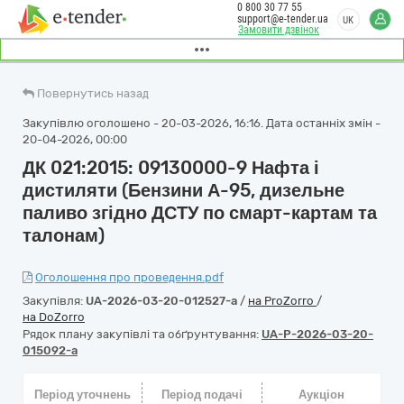
0 800 30 77 55
support@e-tender.ua
UK
Замовити дзвінок
Повернутись назад
Закупівлю оголошено - 20-03-2026, 16:16. Дата останніх змін -
20-04-2026, 00:00
ДК 021:2015: 09130000-9 Нафта і
дистиляти (Бензини А-95, дизельне
паливо згідно ДСТУ по смарт-картам та
талонам)
Оголошення про проведення.pdf
Закупівля:
UA-2026-03-20-012527-a
/
на ProZorro
/
на DoZorro
Рядок плану закупівлі та обґрунтування:
UA-P-2026-03-20-
015092-a
Період уточнень
Період подачі
Аукціон