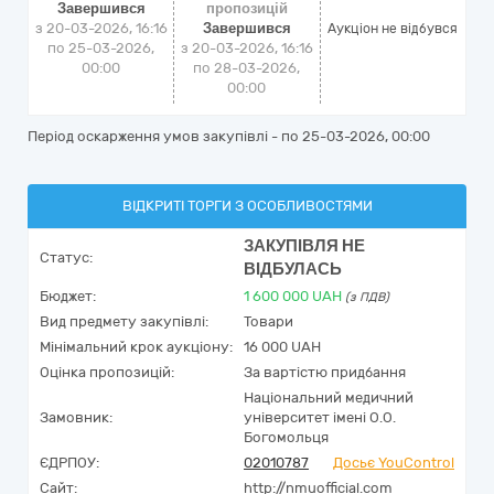
Завершився
пропозицій
з 20-03-2026, 16:16
Завершився
Аукціон не відбувся
по 25-03-2026,
з 20-03-2026, 16:16
00:00
по 28-03-2026,
00:00
Період оскарження умов закупівлі - по
25-03-2026, 00:00
ВІДКРИТІ ТОРГИ З ОСОБЛИВОСТЯМИ
ЗАКУПІВЛЯ НЕ
Статус:
ВІДБУЛАСЬ
Бюджет:
1 600 000
UAH
(з ПДВ)
Вид предмету закупівлі:
Товари
Мінімальний крок аукціону:
16 000 UAH
Оцінка пропозицій:
За вартістю придбання
Національний медичний
Замовник:
університет імені О.О.
Богомольця
ЄДРПОУ:
02010787
Досьє YouControl
Сайт:
http://nmuofficial.com