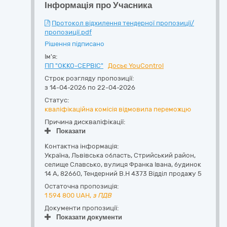
Інформація про Учасника
Протокол відхилення тендерної пропозиції/
пропозиції.pdf
Рішення підписано
Ім'я:
ПП "ОККО-СЕРВІС"
Досьє YouControl
Строк розгляду пропозиції:
з 14-04-2026 по 22-04-2026
Статус:
кваліфікаційна комісія відмовила переможцю
Причина дискваліфікації:
Показати
Контактна інформація:
Україна
,
Львівська область
,
Стрийський район,
селище Славсько,
вулиця Франка Івана, будинок
14 А
,
82660
,
Тендерний В.Н 4373 Відділ продажу 5
Остаточна пропозиція:
1 594 800
UAH,
з ПДВ
Документи пропозиції:
Показати документи