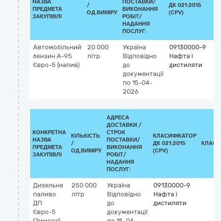
НАЗВА
ПОСТАВКИ/
/
ДК 021:2015
К
ПРЕДМЕТА
ВИКОНАННЯ
ОД.ВИМІРУ
(CPV)
ЗАКУПІВЛІ
РОБІТ/
НАДАННЯ
ПОСЛУГ:
Автомобільний
20 000
Україна
09130000-9
бензин А-95
літр
Відповідно
Нафта і
Євро-5 (налив)
до
дистиляти
документації
по 15-04-
2026
АДРЕСА
ДОСТАВКИ /
КОНКРЕТНА
СТРОК
КІЛЬКІСТЬ
КЛАСИФІКАТОР
НАЗВА
ПОСТАВКИ/
/
ДК 021:2015
КЛАСИ
ПРЕДМЕТА
ВИКОНАННЯ
ОД.ВИМІРУ
(CPV)
ЗАКУПІВЛІ
РОБІТ/
НАДАННЯ
ПОСЛУГ:
Дизельне
250 000
Україна
09130000-9
паливо
літр
Відповідно
Нафта і
ДП
до
дистиляти
Євро-5
документації
(Зимове)
по 15-04-