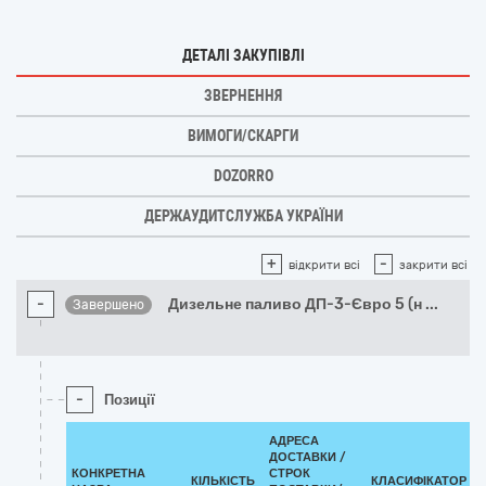
ДЕТАЛІ ЗАКУПІВЛІ
ЗВЕРНЕННЯ
ВИМОГИ/СКАРГИ
DOZORRO
ДЕРЖАУДИТСЛУЖБА УКРАЇНИ
+
-
відкрити всі
закрити всі
-
Дизельне паливо ДП-3-Євро 5 (н
...
Завершено
-
Позиції
АДРЕСА
ДОСТАВКИ /
КОНКРЕТНА
СТРОК
КІЛЬКІСТЬ
КЛАСИФІКАТОР