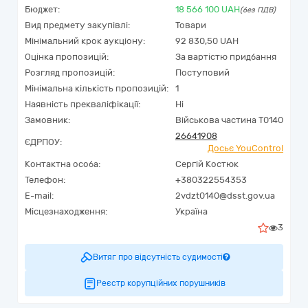
Бюджет:
18 566 100
UAH
(без ПДВ)
Вид предмету закупівлі:
Товари
Мінімальний крок аукціону:
92 830,50 UAH
Оцінка пропозицій:
За вартістю придбання
Розгляд пропозицій:
Поступовий
Мінімальна кількість пропозицій:
1
Наявність прекваліфікації:
Ні
Замовник:
Військова частина Т0140
26641908
ЄДРПОУ:
Досьє YouControl
Контактна особа:
Сергій Костюк
Телефон:
+380322554353
E-mail:
2vdzt0140@dsst.gov.ua
Місцезнаходження:
Україна
3
Витяг про відсутність судимості
Реєстр корупційних порушників