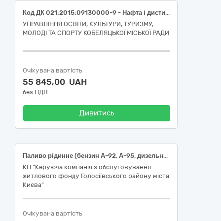
Код ДК 021:2015:09130000-9 - Нафта і дистиляти ( Бензин А-95 (Євро 5))
УПРАВЛІННЯ ОСВІТИ, КУЛЬТУРИ, ТУРИЗМУ,
МОЛОДІ ТА СПОРТУ КОБЕЛЯЦЬКОЇ МІСЬКОЇ РАДИ
Очікувана вартість
55 845,00 UAH
без ПДВ
Дивитись
Паливо рідинне (бензин А-92, А-95, дизельне паливо) ДК 021:2015:09130000-9 – Нафта та дистиляти
КП "Керуюча компанія з обслуговування
житлового фонду Голосіївського району міста
Києва"
Очікувана вартість