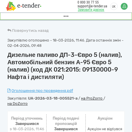
0 800 30 77 55
support@e-tender.ua
UK
Замовити дзвінок
Повернутись назад
Закупівлю оголошено - 18-03-2026, 11:46. Дата останніх змін -
02-04-2026, 09:48
Дизельне паливо ДП-3-Євро 5 (налив),
Автомобільний бензин А-95 Євро 5
(налив) (код ДК 021:2015: 09130000-9
Нафта і дистиляти)
Оголошення про проведення.pdf
Закупівля:
UA-2026-03-18-005521-a
/
на ProZorro
/
на DoZorro
Період уточнень
Період подачі
Аукціон
Завершився
пропозицій
з 18-03-2026, 11:46
Завершився
Аукціон не відбувся