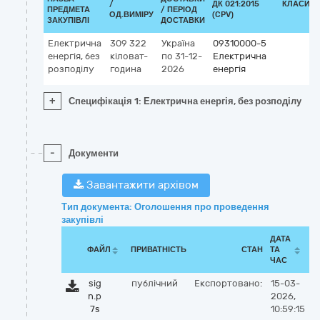
/
ДК 021:2015
КЛАСИФІ
ПРЕДМЕТА
/ ПЕРІОД
ОД.ВИМІРУ
(CPV)
ЗАКУПІВЛІ
ДОСТАВКИ
Електрична
309 322
Україна
09310000-5
енергія, без
кіловат-
по 31-12-
Електрична
розподілу
година
2026
енергія
+
Специфікація 1: Електрична енергія, без розподілу
-
Документи
Завантажити архівом
Тип документа: Оголошення про проведення
закупівлі
ДАТА
ФАЙЛ
ПРИВАТНІСТЬ
СТАН
ТА
ЧАС
sig
публічний
Експортовано:
15-03-
n.p
2026,
7s
10:59:15