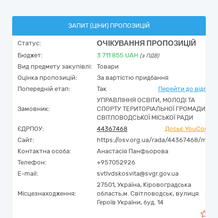
ЗАПИТ (ЦІНИ) ПРОПОЗИЦІЙ
ОЧІКУВАННЯ ПРОПОЗИЦІЙ
Статус:
Бюджет:
3 711 855
UAH
(з ПДВ)
Вид предмету закупівлі:
Товари
Оцінка пропозицій:
За вартістю придбання
Попередній етап:
Так
Перейти до відбор
УПРАВЛІННЯ ОСВІТИ, МОЛОДІ ТА
Замовник:
СПОРТУ ТЕРИТОРІАЛЬНОЇ ГРОМАДИ
СВІТЛОВОДСЬКОЇ МІСЬКОЇ РАДИ
ЄДРПОУ:
44367468
Досьє YouContro
Сайт:
https://osv.org.ua/rada/44367468/main
Контактна особа:
Анастасія Панфьорова
Телефон:
+957052926
E-mail:
svtlvdskosvita@svgr.gov.ua
27501,
Україна
,
Кіровоградська
Місцезнаходження:
область,
м. Світловодськ,
вулиця
Героїв України, буд. 14