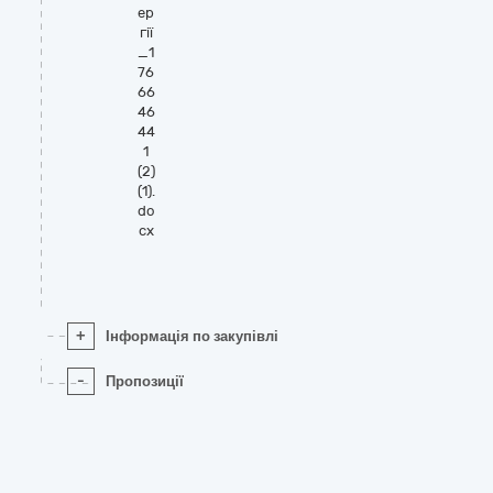
ер
гії
_1
76
66
46
44
1
(2)
(1).
do
cx
+
Інформація по закупівлі
-
Пропозиції