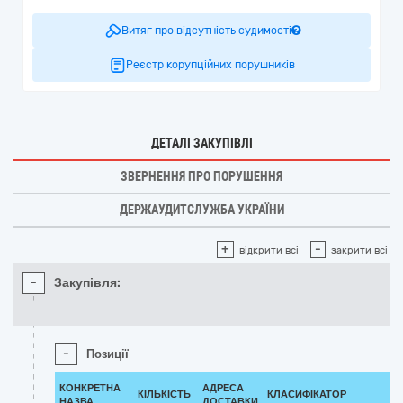
Витяг про відсутність судимості
Реєстр корупційних порушників
ДЕТАЛІ ЗАКУПІВЛІ
ЗВЕРНЕННЯ ПРО ПОРУШЕННЯ
ДЕРЖАУДИТСЛУЖБА УКРАЇНИ
+
-
відкрити всі
закрити всі
-
Закупівля:
-
Позиції
КОНКРЕТНА
АДРЕСА
КІЛЬКІСТЬ
КЛАСИФІКАТОР
НАЗВА
ДОСТАВКИ