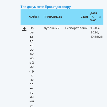
Тип документа: Проект договору
ДАТА
ФАЙЛ
ПРИВАТНІСТЬ
СТАН
ТА
ЧАС
Пр
публічний
Експортовано:
15-03-
ое
2026,
кт
10:58:28
до
го
во
ру
но
в 2
02
6 р
ік
по
ел
ек
тр
ич
ній
ен