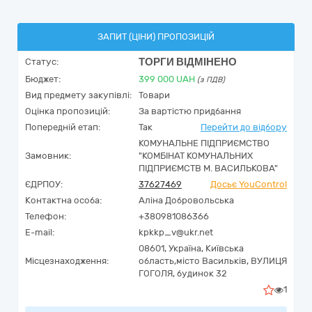
ЗАПИТ (ЦІНИ) ПРОПОЗИЦІЙ
ТОРГИ ВІДМІНЕНО
Статус:
Бюджет:
399 000
UAH
(з ПДВ)
Вид предмету закупівлі:
Товари
Оцінка пропозицій:
За вартістю придбання
Попередній етап:
Так
Перейти до відбору
КОМУНАЛЬНЕ ПІДПРИЄМСТВО
Замовник:
"КОМБІНАТ КОМУНАЛЬНИХ
ПІДПРИЄМСТВ М. ВАСИЛЬКОВА"
ЄДРПОУ:
37627469
Досьє YouControl
Контактна особа:
Аліна Добровольська
Телефон:
+380981086366
E-mail:
kpkkp_v@ukr.net
08601,
Україна
,
Київська
Місцезнаходження:
область,
місто Васильків,
ВУЛИЦЯ
ГОГОЛЯ, будинок 32
1