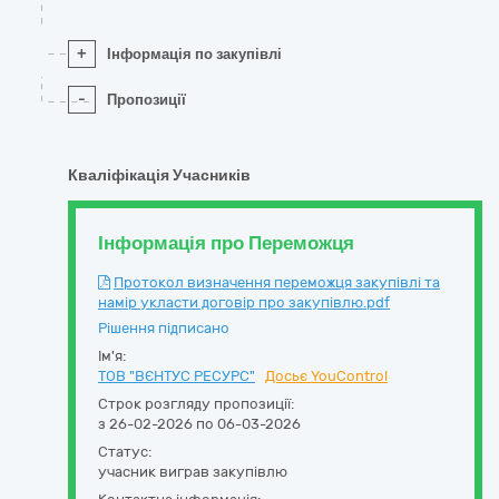
+
Інформація по закупівлі
-
Пропозиції
Кваліфікація Учасників
Інформація про Переможця
Протокол визначення переможця закупівлі та
намір укласти договір про закупівлю.pdf
Рішення підписано
Ім'я:
ТОВ "ВЄНТУС РЕСУРС"
Досьє YouControl
Строк розгляду пропозиції:
з 26-02-2026 по 06-03-2026
Статус:
учасник виграв закупівлю