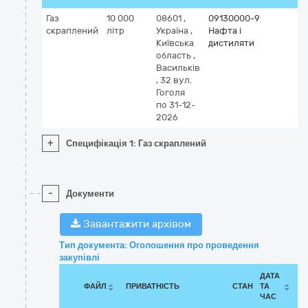
Газ
10 000
08601
,
09130000-9
скраплений
літр
Україна
,
Нафта і
Київська
дистиляти
область
,
Васильків
,
32 вул.
Гоголя
по 31-12-
2026
+
Специфікація 1: Газ скраплений
-
Документи
Завантажити архівом
Тип документа: Оголошення про проведення
закупівлі
ДАТА
ФАЙЛ
ПРИВАТНІСТЬ
СТАН
ТА
ЧАС