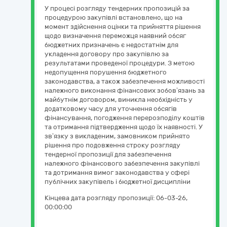
У процесі розгляду тендерних пропозицій за
процедурою закупівлі встановлено, що на
момент здійснення оцінки та прийняття рішення
щодо визначення переможця наявний обсяг
бюджетних призначень є недостатнім для
укладення договору про закупівлю за
результатами проведеної процедури. З метою
недопущення порушення бюджетного
законодавства, а також забезпечення можливості
належного виконання фінансових зобов’язань за
майбутнім договором, виникла необхідність у
додатковому часу для уточнення обсягів
фінансування, погодження перерозподілу коштів
та отримання підтвердження щодо їх наявності. У
зв’язку з викладеним, замовником прийнято
рішення про подовження строку розгляду
тендерної пропозиції для забезпечення
належного фінансового забезпечення закупівлі
та дотримання вимог законодавства у сфері
публічних закупівель і бюджетної дисципліни
Кінцева дата розгляду пропозиції:
06-03-26,
00:00:00