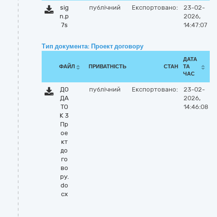
sig
публічний
Експортовано:
23-02-
n.p
2026,
7s
14:47:07
Тип документа: Проект договору
ДАТА
ФАЙЛ
ПРИВАТНІСТЬ
СТАН
ТА
ЧАС
ДО
публічний
Експортовано:
23-02-
ДА
2026,
ТО
14:46:08
К 3
Пр
ое
кт
до
го
во
ру.
do
cx