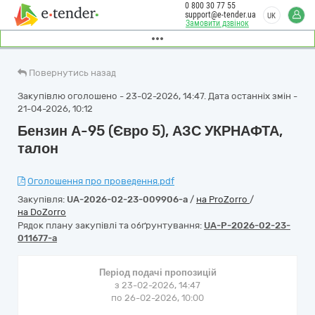
0 800 30 77 55
support@e-tender.ua
UK
Замовити дзвінок
Повернутись назад
Закупівлю оголошено - 23-02-2026, 14:47. Дата останніх змін -
21-04-2026, 10:12
Бензин А-95 (Євро 5), АЗС УКРНАФТА,
талон
Оголошення про проведення.pdf
Закупівля:
UA-2026-02-23-009906-a
/
на ProZorro
/
на DoZorro
Рядок плану закупівлі та обґрунтування:
UA-P-2026-02-23-
011677-a
Період подачі пропозицій
з 23-02-2026, 14:47
по 26-02-2026, 10:00