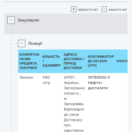
+
-
відкрити всі
закрити всі
-
Закупівля:
-
Позиції
КОНКРЕТНА
АДРЕСА
КІЛЬКІСТЬ
КЛАСИФІКАТОР
НАЗВА
ДОСТАВКИ /
/
ДК 021:2015
КЛАСИФІ
ПРЕДМЕТА
ПЕРІОД
ОД.ВИМІРУ
(CPV)
ЗАКУПІВЛІ
ДОСТАВКИ
Бензин
980
69107
,
09130000-9
літр
Україна
,
Нафта і
Запорізька
дистиляти
область
,
м.
Запоріжжя,
Відповідно
до умов
Договору
про
закупівлю