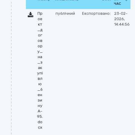
ЧАС
Пр
публічний
Експортовано:
23-02-
ое
2026,
кт
14:44:56
_д
ог
ов
ор
у_
на
_з
ак
упі
вл
ю
_б
ен
зи
ну
А-
95.
do
cx