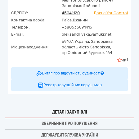
Мелітопольського району
Запорізької області
ЄДРПОУ:
45041120
Досьє YouControl
Контактна особа:
Раїса Джаним
Телефон:
+380635891415
E-mail:
oleksandrivska.va@ukr.net
69107,
Україна
,
Запорізька
Місцезнаходження:
область,
місто Запоріжжя,
пр.Соборний будинок 164
1
Витяг про відсутність судимості
Реєстр корупційних порушників
ДЕТАЛІ ЗАКУПІВЛІ
ЗВЕРНЕННЯ ПРО ПОРУШЕННЯ
ДЕРЖАУДИТСЛУЖБА УКРАЇНИ