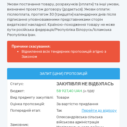
Умови постачання товару, розрахунків (оплати) та інші умови,
визначені проєктом договору (додається). Умови оплати:
післяоплата; протягом 30 (тридцяти) календарних днів після
підписання уповноваженими представниками сторін
видаткової накладної. Країною-походження товару не може
бути російська федерація/Республіка Білорусь/Ісламська
Республіка Іран.
Причини скасування:
Відхилення всіх тендерних пропозицій згідно з
Законом
ЗАПИТ (ЦІНИ) ПРОПОЗИЦІЙ
ЗАКУПІВЛЯ НЕ ВІДБУЛАСЬ
Статус:
Бюджет:
58 927,40
UAH
(з ПДВ)
Вид предмету закупівлі:
Товари
Оцінка пропозицій:
За вартістю придбання
Попередній етап:
Так
Перейти до відбору
Олександрівська сільська
військова адміністрація
Замовник: