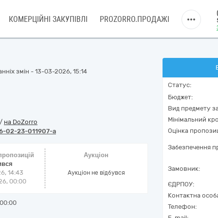
КОМЕРЦІЙНІ ЗАКУПІВЛІ
PROZORRO.ПРОДАЖІ
ніх змін - 13-03-2026, 15:14
Статус:
Бюджет:
Вид предмету за
Мінімальний кро
/
на DoZorro
Оцінка пропозиц
6-02-23-011907-a
Забезпечення пр
 пропозицій
Аукціон
ився
Замовник:
6, 14:43
Аукціон не відбувся
6, 00:00
ЄДРПОУ:
Контактна особ
00:00
Телефон:
E-mail: