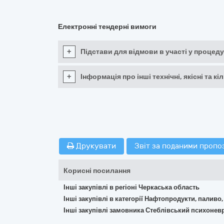
Електронні тендерні вимоги
+
Підстави для відмови в участі у процеду
+
Інформація про інші технічні, якісні та 
Друкувати
Звіт за поданими пропо
Корисні посилання
Інші закупівлі в регіоні Черкаська область
Інші закупівлі в категорії Нафтопродукти, паливо,
Інші закупівлі замовника Стеблівський психонев