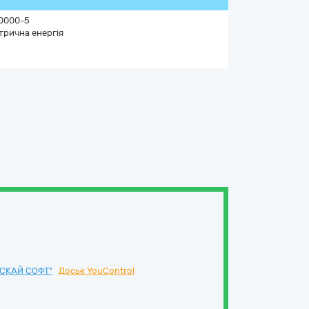
0000-5
трична енергія
СКАЙ СОФТ"
Досьє YouControl