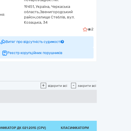
19451,
Україна
,
Черкаська
область,
Звенигородський
ня:
район,селище Стеблів,
вул.
Козацька, 34
2
Витяг про відсутність судимості
Реєстр корупційних порушників
+
-
відкрити всі
закрити всі
ФІКАТОР ДК 021:2015 (CPV)
КЛАСИФІКАТОРИ