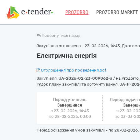
PROZORRO
PROZORRO MARKET
Повернутись назад
Закупівлю оголошено - 23-02-2026, 14:43. Дата остан
Електрична енергія
Оголошення про проведення.pdf
Закупівля:
UA-2026-02-23-009862-a
/
на ProZorro
Рядок плану закупівлі та обґрунтування:
UA-P-202
Період уточнень
Період подачі
Завершився
Заверш
з 23-02-2026, 14:43
з 23-02-202
по 28-02-2026, 00:00
по 03-03-202
Період оскарження умов закупівлі - по
28-02-2026, 