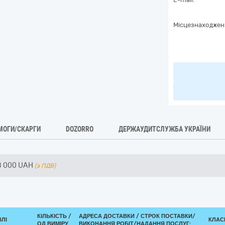
Місцезнаходжен
МОГИ/СКАРГИ
DOZORRO
ДЕРЖАУДИТСЛУЖБА УКРАЇНИ
8 000
UAH
(з ПДВ)
КІЛЬКІСТЬ /
АДРЕСА ДОСТАВКИ /
СТРОК ПОСТАВКИ/
ВЛІ
КЛАСИ
ОД.ВИМІРУ
ВИКОНАННЯ РОБІТ/НАДАННЯ ПОСЛУГ: