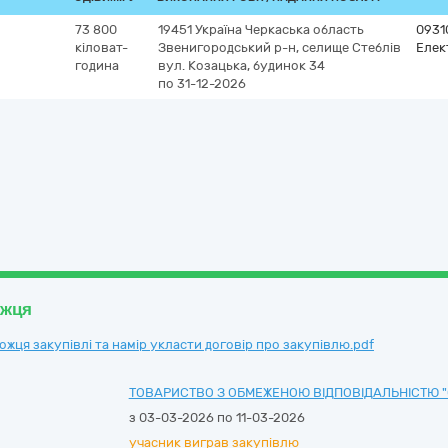
73 800
19451
Україна
Черкаська область
0931
кіловат-
Звенигородський р-н, селище Стеблів
Елек
година
вул. Козацька, будинок 34
по 31-12-2026
ожця
ця закупівлі та намір укласти договір про закупівлю.pdf
ТОВАРИСТВО З ОБМЕЖЕНОЮ ВІДПОВІДАЛЬНІСТЮ "
з 03-03-2026 по 11-03-2026
учасник виграв закупівлю