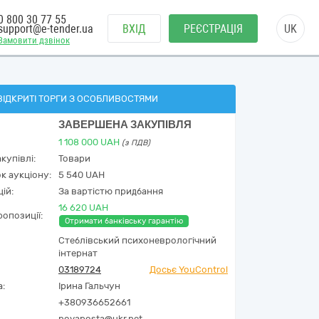
0 800 30 77 55
support@e-tender.ua
ВХІД
РЕЄСТРАЦІЯ
UK
Замовити дзвінок
ВІДКРИТІ ТОРГИ З ОСОБЛИВОСТЯМИ
ЗАВЕРШЕНА ЗАКУПІВЛЯ
1 108 000
UAH
(з ПДВ)
купівлі:
Товари
к аукціону:
5 540 UAH
ій:
За вартістю придбання
16 620 UAH
опозиції:
Отримати банківську гарантію
Стеблівський психоневрологічний
інтернат
03189724
Досьє YouControl
а:
Ірина Гальчун
+380936652661
novaposta@ukr.net