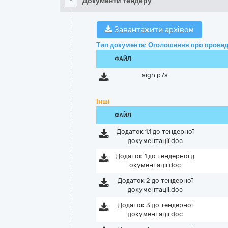
-
Документи тендеру
Завантажити архівом
Тип документа: Оголошення про провед
ФАЙЛ
sign.p7s
Інші
ФАЙЛ
Додаток 1.1 до тендерної
документації.doc
Додаток 1 до тендерної д
окументації.doc
Додаток 2 до тендерної
документацii.doc
Додаток 3 до тендерної
документації.doc