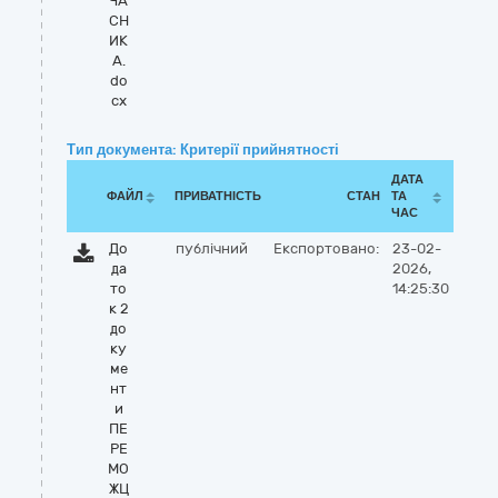
ЧА
СН
ИК
А.
do
cx
Тип документа: Критерії прийнятності
ДАТА
ФАЙЛ
ПРИВАТНІСТЬ
СТАН
ТА
ЧАС
До
публічний
Експортовано:
23-02-
да
2026,
то
14:25:30
к 2
до
ку
ме
нт
и
ПЕ
РЕ
МО
ЖЦ