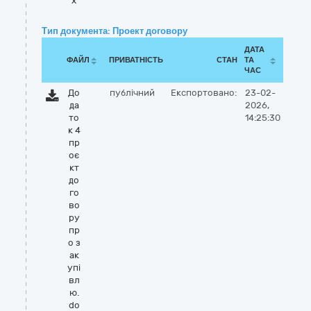
x
Тип документа: Проект договору
ДАТА
ФАЙЛ
ПРИВАТНІСТЬ
СТАН
ТА
ЧАС
До
публічний
Експортовано:
23-02-
да
2026,
то
14:25:30
к 4
пр
оє
кт
до
го
во
ру
пр
о з
ак
упі
вл
ю.
do