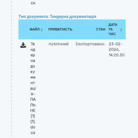
cx
Тип документа: Тендерна документація
ДАТА
ФАЙЛ
ПРИВАТНІСТЬ
СТАН
ТА
ЧАС
Те
публічний
Експортовано:
23-02-
нд
2026,
ер
14:25:30
на
до
ку
ме
нт
аці
я-
ПА
ЛЬ
НЕ
(1)
(1).
do
cx