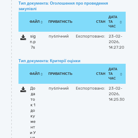
Тип документа: Оголошення про проведення
закупівлі
ДАТА
ФАЙЛ
ПРИВАТНІСТЬ
СТАН
ТА
ЧАС
sig
публічний
Експортовано:
23-02-
n.p
2026,
7s
14:27:20
Тип документа: Критерії оцінки
ДАТА
ФАЙЛ
ПРИВАТНІСТЬ
СТАН
ТА
ЧАС
До
публічний
Експортовано:
23-02-
да
2026,
то
14:25:30
к 1
до
ку
ме
нт
и У