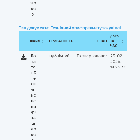
Я.d
oc
x
Тип документа: Технічний опис предмету закупівлі
ДАТА
ФАЙЛ
ПРИВАТНІСТЬ
СТАН
ТА
ЧАС
До
публічний
Експортовано:
23-02-
да
2026,
то
14:25:30
к 3
те
хні
чн
а с
пе
ци
фі
ка
ці
я.d
oc