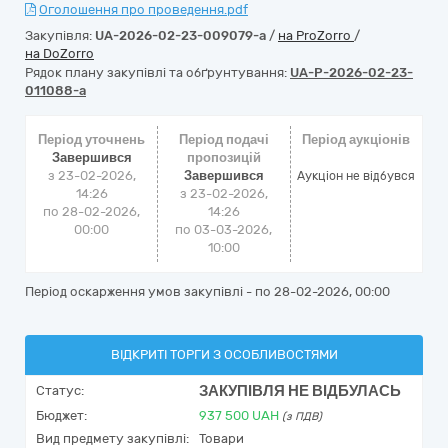
Оголошення про проведення.pdf
Закупівля:
UA-2026-02-23-009079-a
/
на ProZorro
/
на DoZorro
Рядок плану закупівлі та обґрунтування:
UA-P-2026-02-23-
011088-a
Період уточнень
Період подачі
Період аукціонів
Завершився
пропозицій
з 23-02-2026,
Завершився
Аукціон не відбувся
14:26
з 23-02-2026,
по 28-02-2026,
14:26
00:00
по 03-03-2026,
10:00
Період оскарження умов закупівлі - по
28-02-2026, 00:00
ВІДКРИТІ ТОРГИ З ОСОБЛИВОСТЯМИ
ЗАКУПІВЛЯ НЕ ВІДБУЛАСЬ
Статус:
Бюджет:
937 500
UAH
(з ПДВ)
Вид предмету закупівлі:
Товари