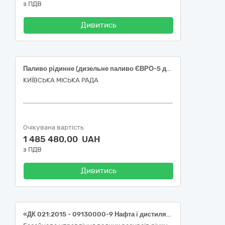
з ПДВ
Дивитись
Паливо рідинне (дизельне паливо ЄВРО-5 для генераторів наливом з доставкою)
КИЇВСЬКА МІСЬКА РАДА
Очікувана вартість
1 485 480,00 UAH
з ПДВ
Дивитись
«ДК 021:2015 - 09130000-9 Нафта і дистиляти». (Бензин А-95 – 300л., Дизельне паливо - 2000л. за довірчими документами).