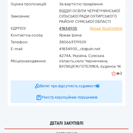
Оцінка пропозицій:
За вартістю придбання
ВІДДІЛ ОСВІТИ ЧЕРНЕЧЧИНСЬКОЇ
Замовник:
СІЛЬСЬКОЇ РАДИ ОХТИРСЬКОГО
РАЙОНУ СУМСЬКОЇ ОБЛАСТІ
ЄДРПОУ:
41834905
Досьє YouControl
Контактна особа:
Ярмак Ірина
Телефон:
380663179509
E-mail:
41834905_cb@ukr.net
42744,
Україна
,
Сумська
Місцезнаходження:
область,
село Чернеччина,
ВУЛИЦЯ М.ГОТЕЛЯКА, будинок 14
2
Витяг про відсутність судимості
Реєстр корупційних порушників
ДЕТАЛІ ЗАКУПІВЛІ