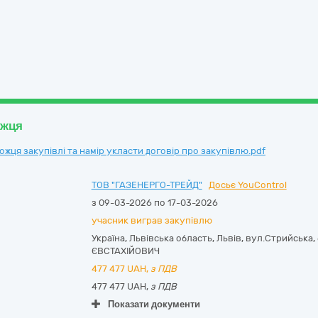
ожця
ця закупівлі та намір укласти договір про закупівлю.pdf
ТОВ "ГАЗЕНЕРГО-ТРЕЙД"
Досьє YouControl
з 09-03-2026 по 17-03-2026
учасник виграв закупівлю
Україна
,
Львівська область
,
Львів,
вул.Стрийська, 
ЄВСТАХІЙОВИЧ
477 477
UAH,
з ПДВ
477 477 UAH,
з ПДВ
Показати документи