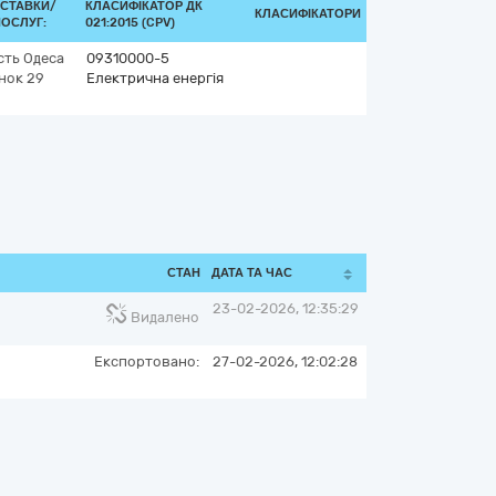
ОСТАВКИ/
КЛАСИФІКАТОР ДК
КЛАСИФІКАТОРИ
ОСЛУГ:
021:2015 (CPV)
сть
Одеса
09310000-5
нок 29
Електрична енергія
СТАН
ДАТА ТА ЧАС
23-02-2026, 12:35:29
Видалено
Експортовано:
27-02-2026, 12:02:28