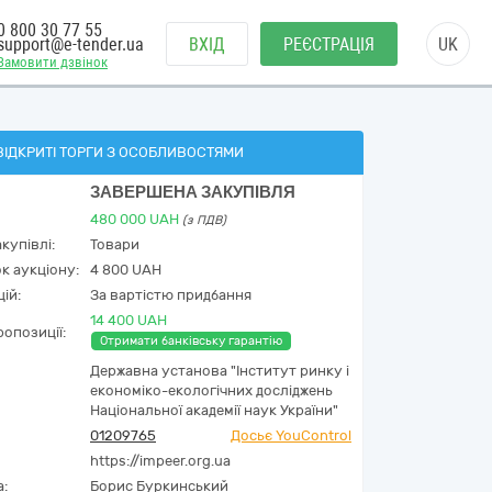
0 800 30 77 55
support@e-tender.ua
ВХІД
РЕЄСТРАЦІЯ
UK
Замовити дзвінок
ВІДКРИТІ ТОРГИ З ОСОБЛИВОСТЯМИ
ЗАВЕРШЕНА ЗАКУПІВЛЯ
480 000
UAH
(з ПДВ)
купівлі:
Товари
к аукціону:
4 800 UAH
ій:
За вартістю придбання
14 400 UAH
опозиції:
Отримати банківську гарантію
Державна установа "Інститут ринку і
економіко-екологічних досліджень
Національної академії наук України"
01209765
Досьє YouControl
https://impeer.org.ua
а:
Борис Буркинський