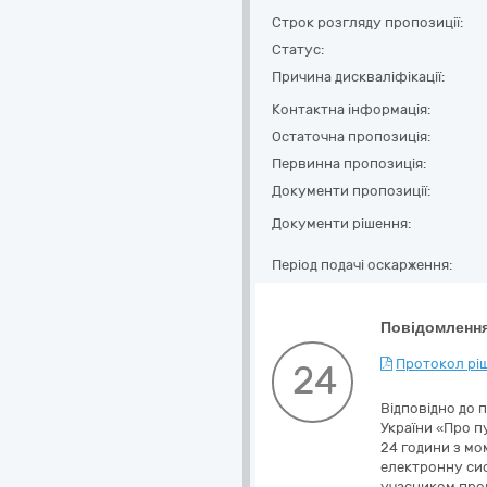
Строк розгляду пропозиції:
Статус:
Причина дискваліфікації:
Контактна інформація:
Остаточна пропозиція:
Первинна пропозиція:
Документи пропозиції:
Документи рішення:
Період подачі оскарження:
Повідомлення
Протокол ріш
24
Відповідно до пункту 43 Особливостей здійснення публічних закупівель товарів, робіт і послуг для замовників, передбачених Законом України «Про публічні закупівлі», затверджених постановою Кабінету Міністрів України від 12.10.2022 №1178, Замовник надає Учаснику 24 години з моменту оприлюднення цього повідомлення для усунення виявлених невідповідностей шляхом завантаження через електронну систему закупівель уточнених або відсутніх документів. Під невідповідністю в інформації та/або документах, що подані учасником процедури закупівлі у складі тендерної пропозиції та/або подання яких вимагається тендерною документацією, розуміється у тому числі відсутність у складі тендерної пропозиції інформації та/або документів, подання яких передбачається тендерною документацією (крім випадків відсутності забезпечення тендерної пропозиції, якщо таке забезпечення вимагалося замовником, та/або відсутності інформації (та/або документів) про технічні та якісні характеристики предмета закупівлі, що пропонується учасником процедури в його тендерній пропозиції). Невідповідністю в інформації та/або документах, які надаються учасником процедури з