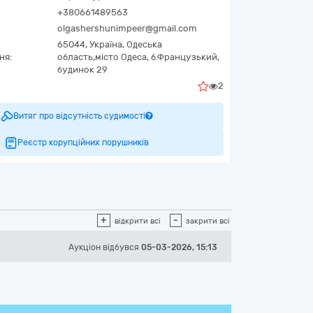
+380661489563
olgashershunimpeer@gmail.com
65044,
Україна
,
Одеська
ня:
область,
місто Одеса,
б.Французький,
будинок 29
2
Витяг про відсутність судимості
Реєстр корупційних порушників
+
-
відкрити всі
закрити всі
Аукціон відбувся
05-03-2026, 15:13