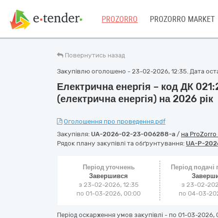
PROZORRO
PROZORRO MARKET
Повернутись назад
Закупівлю оголошено - 23-02-2026, 12:35. Дата оста
Електрична енергія – код ДК 021
(електрична енергія) на 2026 рік
Оголошення про проведення.pdf
Закупівля:
UA-2026-02-23-006288-a
/
на ProZorro
Рядок плану закупівлі та обґрунтування:
UA-P-202
Період уточнень
Період подачі
Завершився
Заверш
з 23-02-2026, 12:35
з 23-02-202
по 01-03-2026, 00:00
по 04-03-202
Період оскарження умов закупівлі - по
01-03-2026, 