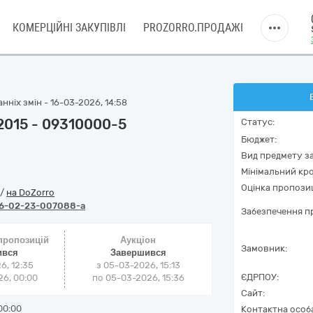
КОМЕРЦІЙНІ ЗАКУПІВЛІ
PROZORRO.ПРОДАЖІ
нніх змін - 16-03-2026, 14:58
:2015 - 09310000-5
Статус:
Бюджет:
Вид предмету за
Мінімальний кро
Оцінка пропозиц
/
на DoZorro
6-02-23-007088-a
Забезпечення пр
 пропозицій
Аукціон
Замовник:
ився
Завершився
6, 12:35
з
05-03-2026, 15:13
ЄДРПОУ:
6, 00:00
по
05-03-2026, 15:36
Сайт:
00:00
Контактна особ