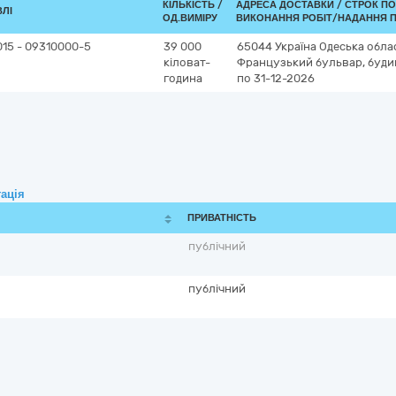
КІЛЬКІСТЬ /
АДРЕСА ДОСТАВКИ /
СТРОК П
ВЛІ
ОД.ВИМІРУ
ВИКОНАННЯ РОБІТ/НАДАННЯ П
015 - 09310000-5
39 000
65044
Україна
Одеська обла
кіловат-
Французький бульвар, буди
година
по 31-12-2026
ація
ПРИВАТНІСТЬ
публічний
публічний