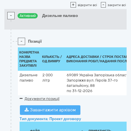
+
-
відкрити всі
закрити всі
-
Дизельне паливо
Активний
-
Позиції
КОНКРЕТНА
НАЗВА
КІЛЬКІСТЬ /
АДРЕСА ДОСТАВКИ /
СТРОК ПОСТАВК
ПРЕДМЕТА
ОД.ВИМІРУ
ВИКОНАННЯ РОБІТ/НАДАННЯ ПОСЛУГ
ЗАКУПІВЛІ
Дизельне
2 000
69089
Україна
Запорізька область
паливо
літр
Запоріжжя
вул. Героїв 37-го
батальйону, 88
по 31-12-2026
Документи позиції
Завантажити архівом
Тип документа: Проект договору