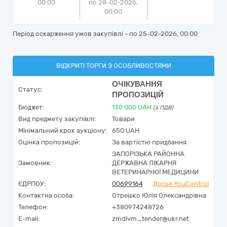
00:00
по 28-02-2026,
00:00
Період оскарження умов закупівлі - по
25-02-2026, 00:00
ВІДКРИТІ ТОРГИ З ОСОБЛИВОСТЯМИ
ОЧІКУВАННЯ
Статус:
ПРОПОЗИЦІЙ
Бюджет:
130 000
UAH
(з ПДВ)
Вид предмету закупівлі:
Товари
Мінімальний крок аукціону:
650 UAH
Оцінка пропозицій:
За вартістю придбання
ЗАПОРІЗЬКА РАЙОННА
Замовник:
ДЕРЖАВНА ЛІКАРНЯ
ВЕТЕРИНАРНОЇ МЕДИЦИНИ
ЄДРПОУ:
00699164
Досьє YouControl
Контактна особа:
Отрешко Юлія Олександрівна
Телефон:
+380974248726
E-mail:
zmdlvm_tender@ukr.net