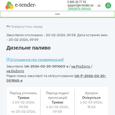
0 800 30 77 55
support@e-tender.ua
UK
Замовити дзвінок
Повернутись назад
Закупівлю оголошено - 20-02-2026, 09:58. Дата останніх змін
- 20-02-2026, 09:59
Дизельне паливо
Оголошення про проведення.pdf
Закупівля:
UA-2026-02-20-001603-a
/
на ProZorro
/
на DoZorro
Рядок плану закупівлі та обґрунтування:
UA-P-2026-02-20-
001865-a
Період уточнень
Період подачі
Аукціон
Триває
пропозицій
Очікується
з 20-02-2026,
Триває
з
02-03-2026,
09:58
з 20-02-2026,
15:54
по 25-02-2026,
09:58