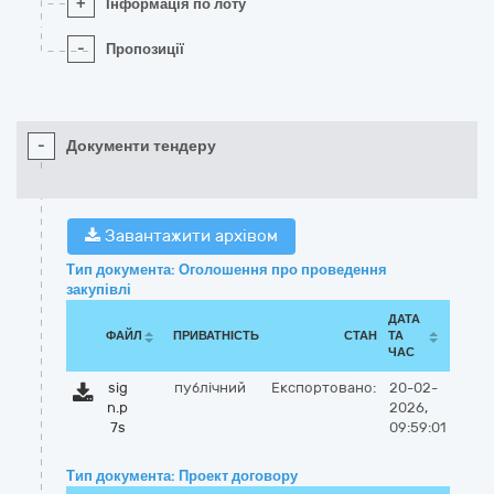
+
Інформація по лоту
-
Пропозиції
-
Документи тендеру
Завантажити архівом
Тип документа: Оголошення про проведення
закупівлі
ДАТА
ФАЙЛ
ПРИВАТНІСТЬ
СТАН
ТА
ЧАС
sig
публічний
Експортовано:
20-02-
n.p
2026,
7s
09:59:01
Тип документа: Проект договору