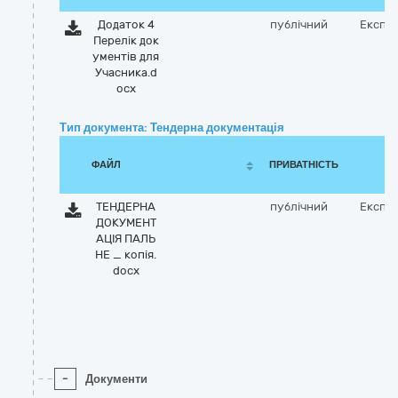
Додаток 4
публічний
Експо
Перелік док
ументів для
Учасника.d
ocx
Тип документа: Тендерна документація
ФАЙЛ
ПРИВАТНІСТЬ
ТЕНДЕРНА
публічний
Експо
ДОКУМЕНТ
АЦІЯ ПАЛЬ
НЕ _ копія.
docx
-
Документи