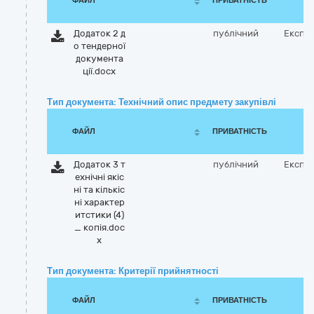
ФАЙЛ
ПРИВАТНІСТЬ
Додаток 2 д
публічний
Експо
о тендерної
документа
ції.docx
Тип документа: Технічний опис предмету закупівлі
ФАЙЛ
ПРИВАТНІСТЬ
Додаток 3 т
публічний
Експо
ехнічні якіс
ні та кількіс
ні характер
итстики (4)
_ копія.doc
x
Тип документа: Критерії прийнятності
ФАЙЛ
ПРИВАТНІСТЬ