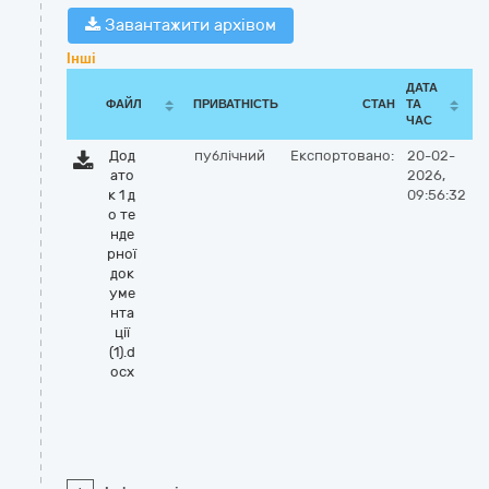
Завантажити архівом
Інші
ДАТА
ФАЙЛ
ПРИВАТНІСТЬ
СТАН
ТА
ЧАС
Дод
публічний
Експортовано:
20-02-
ато
2026,
к 1 д
09:56:32
о те
нде
рної
док
уме
нта
ції
(1).d
ocx