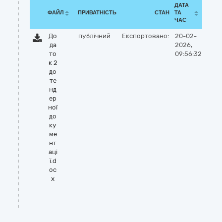
ДАТА
ФАЙЛ
ПРИВАТНІСТЬ
СТАН
ТА
ЧАС
До
публічний
Експортовано:
20-02-
да
2026,
то
09:56:32
к 2
до
те
нд
ер
ної
до
ку
ме
нт
аці
ї.d
oc
x