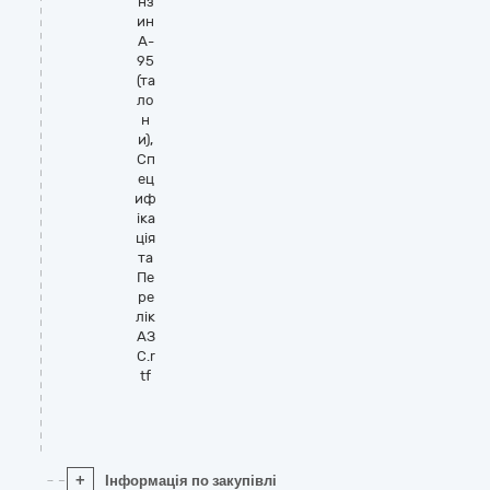
нз
ин
А-
95
(та
ло
н
и),
Сп
ец
иф
іка
ція
та
Пе
ре
лік
АЗ
С.r
tf
+
Інформація по закупівлі