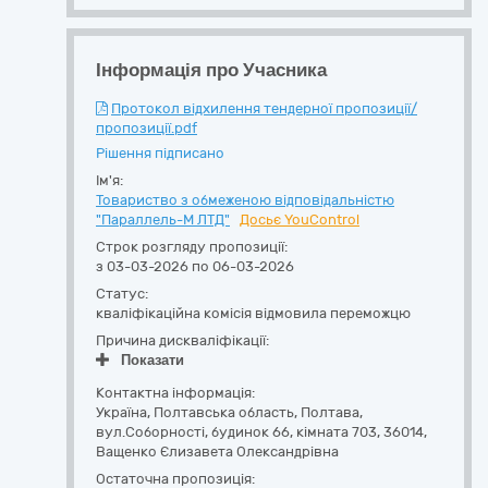
Інформація про Учасника
Протокол відхилення тендерної пропозиції/
пропозиції.pdf
Рішення підписано
Ім'я:
Товариство з обмеженою відповідальністю
"Параллель-М ЛТД"
Досьє YouControl
Строк розгляду пропозиції:
з 03-03-2026 по 06-03-2026
Статус:
кваліфікаційна комісія відмовила переможцю
Причина дискваліфікації:
Показати
Контактна інформація:
Україна
,
Полтавська область
,
Полтава,
вул.Соборності, будинок 66, кімната 703
,
36014
,
Ващенко Єлизавета Олександрівна
Остаточна пропозиція: