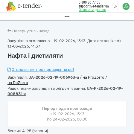
0 800 30 77 55
support@e-tender.ua
UK
Замовити дзвінок
Повернутись назад
Закупівлю оголошено - 19-02-2026, 13:13. Дата останніх змін -
13-03-2026, 14:37
Нафта і дистиляти
Оголошення про проведення.pdf
Закупівля:
UA-2026-02-19-006963-a
/
на ProZorro
/
на DoZorro
Рядок плану закупівлі та обґрунтування:
UA-P-2026-02-19-
008831-a
Період подачі пропозицій
з 19-02-2026, 13:13
по 24-02-2026, 00:00
Бензин А-95 (талони)