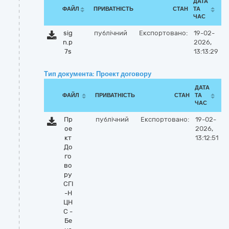
ДАТА
ФАЙЛ
ПРИВАТНІСТЬ
СТАН
ТА
ЧАС
sig
публічний
Експортовано:
19-02-
n.p
2026,
7s
13:13:29
Тип документа: Проект договору
ДАТА
ФАЙЛ
ПРИВАТНІСТЬ
СТАН
ТА
ЧАС
Пр
публічний
Експортовано:
19-02-
ое
2026,
кт
13:12:51
До
го
во
ру
СГІ
-Н
ЦН
С -
Бе