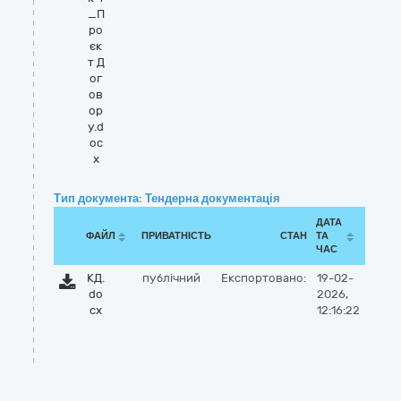
_П
ро
єк
т Д
ог
ов
ор
у.d
oc
x
Тип документа: Тендерна документація
ДАТА
ФАЙЛ
ПРИВАТНІСТЬ
СТАН
ТА
ЧАС
КД.
публічний
Експортовано:
19-02-
do
2026,
cx
12:16:22