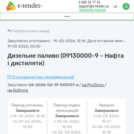
0 800 30 77 55
support@e-tender.ua
UK
Замовити дзвінок
Повернутись назад
Закупівлю оголошено - 19-02-2026, 12:16. Дата останніх змін -
11-03-2026, 00:00
Дизельне паливо (09130000-9 – Нафта
і дистиляти)
Оголошення про проведення.pdf
Закупівля:
UA-2026-02-19-005701-a
/
на ProZorro
/
на DoZorro
Період уточнень
Період подачі
Аукціон
Завершився
пропозицій
Завершився
з 19-02-2026, 12:16
Завершився
з
02-03-2026,
по 25-02-2026,
з 25-02-2026,
15:47
12:00
12:00
по
02-03-2026,
по 02-03-2026,
16:10