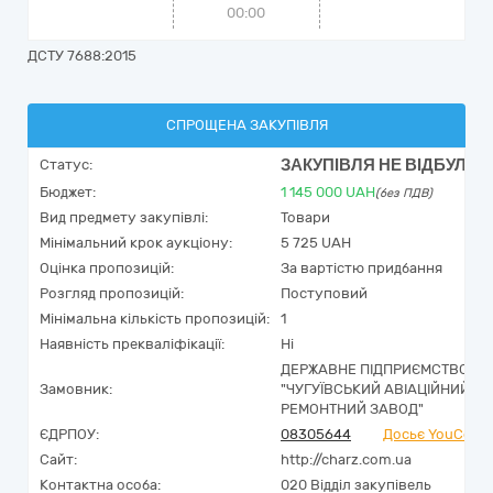
00:00
ДСТУ 7688:2015
СПРОЩЕНА ЗАКУПІВЛЯ
ЗАКУПІВЛЯ НЕ ВІДБУЛАС
Статус:
Бюджет:
1 145 000
UAH
(без ПДВ)
Вид предмету закупівлі:
Товари
Мінімальний крок аукціону:
5 725 UAH
Оцінка пропозицій:
За вартістю придбання
Розгляд пропозицій:
Поступовий
Мінімальна кількість пропозицій:
1
Наявність прекваліфікації:
Ні
ДЕРЖАВНЕ ПІДПРИЄМСТВО
Замовник:
"ЧУГУЇВСЬКИЙ АВІАЦІЙНИЙ
РЕМОНТНИЙ ЗАВОД"
ЄДРПОУ:
08305644
Досьє YouContr
Сайт:
http://charz.com.ua
Контактна особа:
020 Відділ закупівель