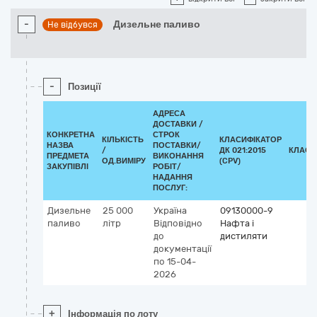
-
Дизельне паливо
Не відбувся
-
Позиції
АДРЕСА
ДОСТАВКИ /
КОНКРЕТНА
СТРОК
КІЛЬКІСТЬ
КЛАСИФІКАТОР
НАЗВА
ПОСТАВКИ/
/
ДК 021:2015
КЛАСИ
ПРЕДМЕТА
ВИКОНАННЯ
ОД.ВИМІРУ
(CPV)
ЗАКУПІВЛІ
РОБІТ/
НАДАННЯ
ПОСЛУГ:
Дизельне
25 000
Україна
09130000-9
паливо
літр
Відповідно
Нафта і
до
дистиляти
документації
по 15-04-
2026
+
Інформація по лоту