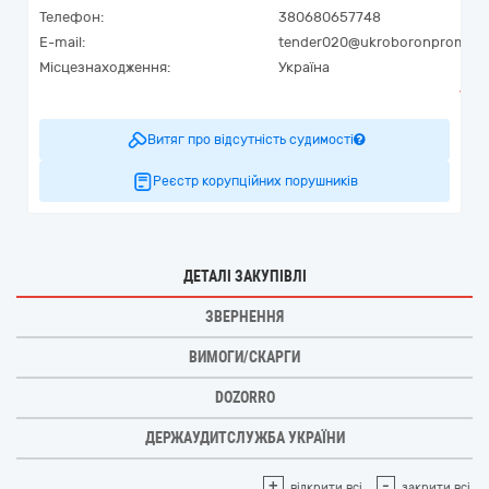
Телефон:
380680657748
E-mail:
tender020@ukroboronprom.c
Місцезнаходження:
Україна
Витяг про відсутність судимості
Реєстр корупційних порушників
ДЕТАЛІ ЗАКУПІВЛІ
ЗВЕРНЕННЯ
ВИМОГИ/СКАРГИ
DOZORRO
ДЕРЖАУДИТСЛУЖБА УКРАЇНИ
+
-
відкрити всі
закрити всі