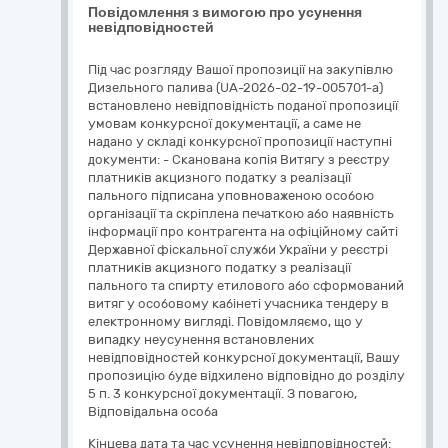
Повідомлення з вимогою про усунення
невідповідностей
Під час розгляду Вашої пропозиції на закупівлю
Дизельного палива (UA-2026-02-19-005701-a)
встановлено невідповідність поданої пропозиції
умовам конкурсної документації, а саме не
надано у складі конкурсної пропозиції наступні
документи: - Сканована копія Витягу з реєстру
платників акцизного податку з реалізації
пального підписана уповноваженою особою
організації та скріплена печаткою або наявність
інформації про контрагента на офіційному сайті
Державної фіскальної служби України у реєстрі
платників акцизного податку з реалізації
пального та спирту етилового або сформований
витяг у особовому кабінеті учасника тендеру в
електронному вигляді. Повідомляємо, що у
випадку неусунення встановлених
невідповідностей конкурсної документації, Вашу
пропозицію буде відхилено відповідно до розділу
5 п. 3 конкурсної документації. З повагою,
Відповідальна особа
Кінцева дата та час усунення невідповідностей: