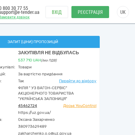
0 800 30 77 55
support@e-tender.ua
ВХІД
РЕЄСТРАЦІЯ
UK
Замовити дзвінок
ЗАПИТ (ЦІНИ) ПРОПОЗИЦІЙ
ЗАКУПІВЛЯ НЕ ВІДБУЛАСЬ
537 710
UAH
(без ПДВ)
купівлі:
Товари
ій:
За вартістю придбання
:
Так
Перейти до відбору
ФІЛІЯ " УЗ ВАГОН-СЕРВІС"
АКЦІОНЕРНОГО ТОВАРИСТВА
"УКРАЇНСЬКА ЗАЛІЗНИЦЯ"
45462724
Досьє YouControl
https://uz.gov.ua/
а:
Оксана Захарченко
380973629489
zakharchenko.o.o@uz.gov.ua