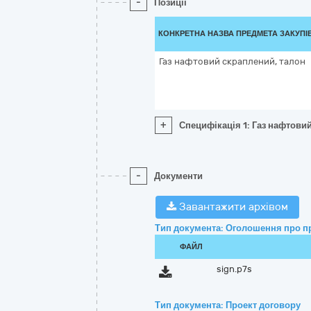
-
Позиції
КОНКРЕТНА НАЗВА ПРЕДМЕТА ЗАКУПІ
Газ нафтовий скраплений, талон
+
Специфікація 1: Газ нафтови
-
Документи
Завантажити архівом
Тип документа: Оголошення про п
ФАЙЛ
sign.p7s
Тип документа: Проект договору