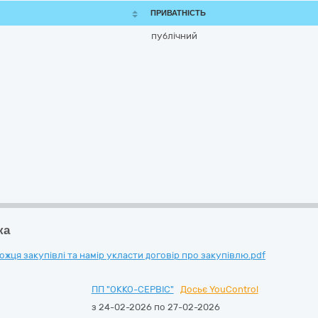
ПРИВАТНІСТЬ
публічний
ка
ця закупівлі та намір укласти договір про закупівлю.pdf
ПП "ОККО-СЕРВІС"
Досьє YouControl
з 24-02-2026 по 27-02-2026