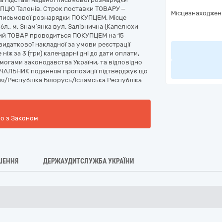
ЦЮ Талонів. Строк поставки ТОВАРУ –
Місцезнаходжен
я письмової рознарядки ПОКУПЦЕМ. Місце
бл., м. Знам’янка вул. Залізнична (Капелюхи
ений ТОВАР проводиться ПОКУПЦЕМ на 15
видаткової накладної за умови реєстрації
ніж за 3 (три) календарні дні до дати оплати,
могами законодавства України, та відповідно
ЧАЛЬНИК поданням пропозиції підтверджує що
ія/Республіка Білорусь/Ісламська Республіка
но з Законом
ШЕННЯ
ДЕРЖАУДИТСЛУЖБА УКРАЇНИ