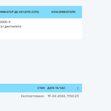
ФІКАТОР ДК 021:2015 (CPV)
КЛАСИФІКАТОРИ
0000-9
а і дистиляти
СТАН
ДАТА ТА ЧАС
Експортовано:
19-02-2026, 11:50:23