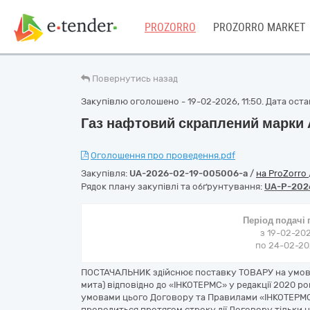
PROZORRO
PROZORRO MARKET
Повернутись назад
Закупівлю оголошено - 19-02-2026, 11:50. Дата оста
Газ нафтовий скраплений марки 
Оголошення про проведення.pdf
Закупівля:
UA-2026-02-19-005006-a
/
на ProZorro
Рядок плану закупівлі та обґрунтування:
UA-P-202
Період подачі
з 19-02-202
по 24-02-202
ПОСТАЧАЛЬНИК здійснює поставку ТОВАРУ на умовах
мита) відповідно до «ІНКОТЕРМС» у редакції 2020 ро
умовами цього Договору та Правилами «ІНКОТЕРМС»
проводиться протягом строку дії Договору тільки н