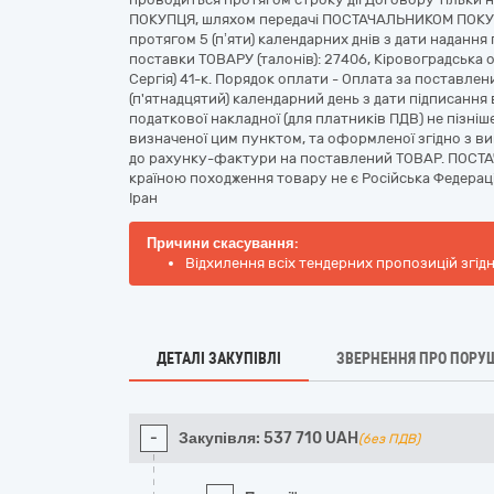
ПОКУПЦЯ, шляхом передачі ПОСТАЧАЛЬНИКОМ ПОКУП
протягом 5 (п’яти) календарних днів з дати наданн
поставки ТОВАРУ (талонів): 27406, Кіровоградська о
Сергія) 41-к. Порядок оплати - Оплата за поставл
(п'ятнадцятий) календарний день з дати підписання 
податкової накладної (для платників ПДВ) не пізніше 
визначеної цим пунктом, та оформленої згідно з ви
до рахунку-фактури на поставлений ТОВАР. ПОСТА
країною походження товару не є Російська Федерац
Іран
Причини скасування:
Відхилення всіх тендерних пропозицій згід
ДЕТАЛІ ЗАКУПІВЛІ
ЗВЕРНЕННЯ ПРО ПОРУ
-
Закупівля:
537 710
UAH
(без ПДВ)