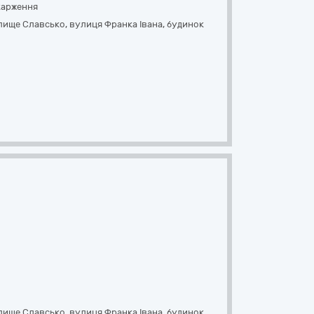
карження
лище Славсько,
вулиця Франка Івана, будинок
лище Славсько,
вулиця Франка Івана, будинок