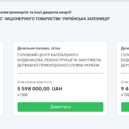
 електроенергія та інші джерела енергії
ЕРВІС" АКЦІОНЕРНОГО ТОВАРИСТВА "УКРАЇНСЬКА ЗАЛІЗНИЦЯ"
Дизельне паливо, літнє
Дизе
ГОЛОВНИЙ ЦЕНТР КАПІТАЛЬНОГО
ГОЛ
БУДІВНИЦТВА, РЕКОНСТРУКЦІЇ ТА ЗАКУПІВЕЛЬ
БУД
ДЕРЖАВНОЇ ПРИКОРДОННОЇ СЛУЖБИ УКРАЇНИ
ДЕР
Очікувана вартість
Очік
5 598 000,00 UAH
9 
з ПДВ
з П
Дивитись