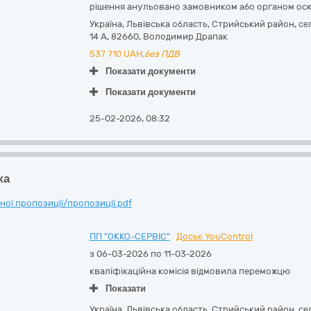
рішення анульовано замовником або органом ос
Україна
,
Львівська область
,
Стрийський район, се
14 А
,
82660
,
Володимир Драпак
537 710
UAH,
без ПДВ
Показати документи
Показати документи
25-02-2026, 08:32
ка
ої пропозиції/пропозиції.pdf
ПП "ОККО-СЕРВІС"
Досьє YouControl
з 06-03-2026 по 11-03-2026
кваліфікаційна комісія відмовила переможцю
Показати
Україна
,
Львівська область
,
Стрийський район, се