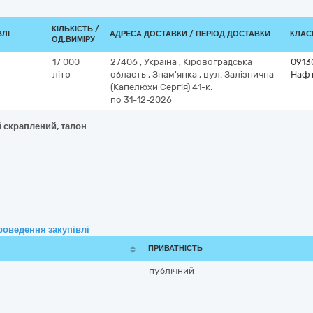
КІЛЬКІСТЬ /
ВЛІ
АДРЕСА ДОСТАВКИ / ПЕРІОД ДОСТАВКИ
КЛАСИ
ОД.ВИМІРУ
17 000
27406
,
Україна
,
Кіровоградська
0913
літр
область
,
Знам'янка
,
вул. Залізнична
Нафт
(Капелюхи Сергія) 41-к.
по 31-12-2026
й скраплений, талон
роведення закупівлі
ПРИВАТНІСТЬ
публічний