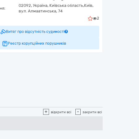
02092,
Україна
,
Київська область,
Київ,
ня:
вул. Алмаатинська, 74
2
Витяг про відсутність судимості
Реєстр корупційних порушників
+
-
відкрити всі
закрити всі