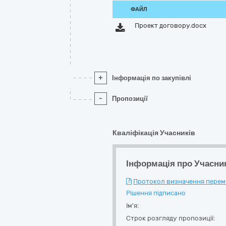
ФАЙЛ
Проект договору.docx
+
Інформація по закупівлі
-
Пропозиції
Кваліфікація Учасників
Інформація про Учасни
Протокол визначення перемож
Рішення підписано
Ім'я:
Строк розгляду пропозиції: