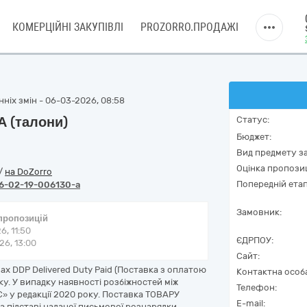
КОМЕРЦІЙНІ ЗАКУПІВЛІ
PROZORRO.ПРОДАЖІ
нніх змін - 06-03-2026, 08:58
А (талони)
Статус:
Бюджет:
Вид предмету за
Оцінка пропозиц
/
на DoZorro
Попередній етап
6-02-19-006130-a
Замовник:
 пропозицій
6, 11:50
ЄДРПОУ:
6, 13:00
Сайт:
 DDP Delivered Duty Paid (Поставка з оплатою
Контактна особ
ку. У випадку наявності розбіжностей між
Телефон:
 у редакції 2020 року. Поставка ТОВАРУ
E-mail:
а підставі наданої письмової рознарядки