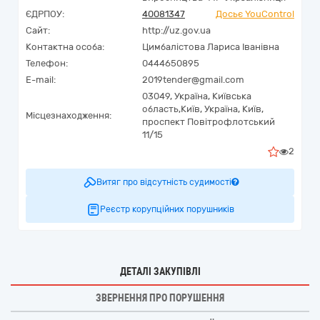
ЄДРПОУ:
40081347
Досьє YouControl
Сайт:
http://uz.gov.ua
Контактна особа:
Цимбалістова Лариса Іванівна
Телефон:
0444650895
E-mail:
2019tender@gmail.com
03049,
Україна
,
Київська
область,
Київ,
Україна, Київ,
Місцезнаходження:
проспект Повітрофлотський
11/15
2
Витяг про відсутність судимості
Реєстр корупційних порушників
ДЕТАЛІ ЗАКУПІВЛІ
ЗВЕРНЕННЯ ПРО ПОРУШЕННЯ