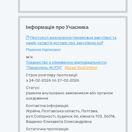
Інформація про Учасника
Протокол визначення переможця закупівлі та
намір укласти договір про закупівлю.pdf
Рішення підписано
Ім'я:
Товариство з обмеженою відповідальністю
"Параллель-М ЛТД"
Досьє YouControl
Строк розгляду пропозиції:
з 24-02-2026 по 27-02-2026
Статус:
рішення анульовано замовником або органом
оскарження
Контактна інформація:
Україна
,
Полтавська область
,
Полтава,
вул.Соборності, будинок 66, кімната 703
,
36014
,
Ващенко Єлизавета Олександрівна
Остаточна пропозиція: