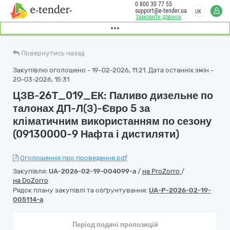
0 800 30 77 55
support@e-tender.ua
UK
Замовити дзвінок
Повернутись назад
Закупівлю оголошено - 19-02-2026, 11:21. Дата останніх змін -
20-03-2026, 15:31
ЦЗВ-26Т_019_ЕК: Паливо дизельне по
талонах ДП-Л(З)-Євро 5 за
кліматичним використанням по сезону
(09130000-9 Нафта і дистиляти)
Оголошення про проведення.pdf
Закупівля:
UA-2026-02-19-004099-a
/
на ProZorro
/
на DoZorro
Рядок плану закупівлі та обґрунтування:
UA-P-2026-02-19-
005114-a
Період подачі пропозицій