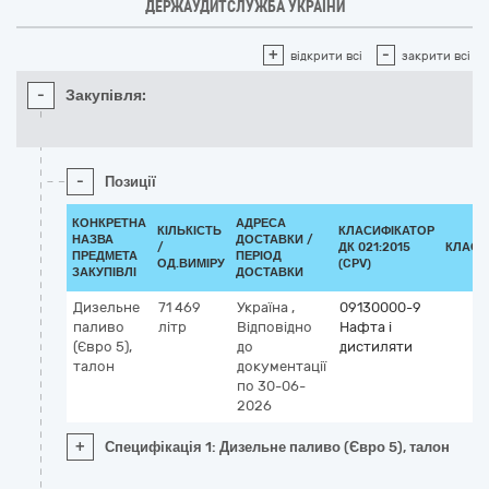
ДЕРЖАУДИТСЛУЖБА УКРАЇНИ
+
-
відкрити всі
закрити всі
-
Закупівля:
-
Позиції
КОНКРЕТНА
АДРЕСА
КІЛЬКІСТЬ
КЛАСИФІКАТОР
НАЗВА
ДОСТАВКИ /
/
ДК 021:2015
КЛАСИ
ПРЕДМЕТА
ПЕРІОД
ОД.ВИМІРУ
(CPV)
ЗАКУПІВЛІ
ДОСТАВКИ
Дизельне
71 469
Україна
,
09130000-9
паливо
літр
Відповідно
Нафта і
(Євро 5),
до
дистиляти
талон
документації
по 30-06-
2026
+
Специфікація 1: Дизельне паливо (Євро 5), талон