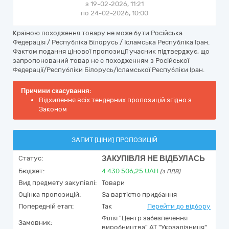
з 19-02-2026, 11:21
по 24-02-2026, 10:00
Країною походження товару не може бути Російська
Федерація / Республіка Білорусь / Ісламська Республіка Іран.
Фактом подання цінової пропозиції учасник підтверджує, що
запропонований товар не є походженням з Російської
Федерації/Республіки Білорусь/Ісламської Республіки Іран.
Причини скасування:
Відхилення всіх тендерних пропозицій згідно з
Законом
ЗАПИТ (ЦІНИ) ПРОПОЗИЦІЙ
ЗАКУПІВЛЯ НЕ ВІДБУЛАСЬ
Статус:
Бюджет:
4 430 506,25
UAH
(з ПДВ)
Вид предмету закупівлі:
Товари
Оцінка пропозицій:
За вартістю придбання
Попередній етап:
Так
Перейти до відбору
Філія "Центр забезпечення
Замовник:
виробництва" АТ "Укрзалізниця"