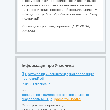
строку розгляду пропозиції постачальника, що
за результатами оцінки визначена економічно
вигідною у запиті пропозицій постачальників, у
зв’язку з потребою оброблення великого об’єму
інформації.
Кінцева дата розгляду пропозиції:
17-03-26,
00:00:00
Інформація про Учасника
Протокол відхилення тендерної пропозиції/
пропозиції.pdf
Рішення підписано
Ім'я:
Товариство з обмеженою відповідальністю
"Параллель-М ЛТД"
Досьє YouControl
Строк розгляду пропозиції:
з 09-03-2026 по 12-03-2026