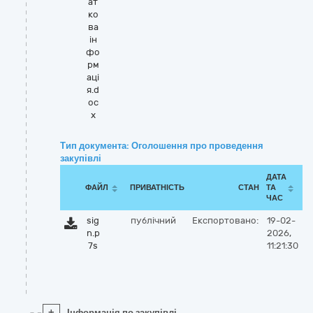
ат
ко
ва
ін
фо
рм
аці
я.d
oc
x
Тип документа: Оголошення про проведення
закупівлі
ДАТА
ФАЙЛ
ПРИВАТНІСТЬ
СТАН
ТА
ЧАС
sig
публічний
Експортовано:
19-02-
n.p
2026,
7s
11:21:30
+
Інформація по закупівлі