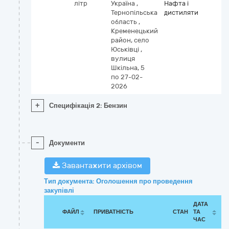
літр
Україна
,
Нафта і
Тернопільська
дистиляти
область
,
Кременецький
район, село
Юськівці
,
вулиця
Шкільна, 5
по 27-02-
2026
+
Специфікація 2: Бензин
-
Документи
Завантажити архівом
Тип документа: Оголошення про проведення
закупівлі
ДАТА
ФАЙЛ
ПРИВАТНІСТЬ
СТАН
ТА
ЧАС