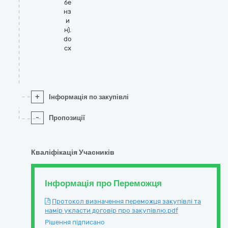
бе
нз
и
н).
do
cx
+
Інформація по закупівлі
-
Пропозиції
Кваліфікація Учасників
Інформація про Переможця
Протокол визначення переможця закупівлі та
намір укласти договір про закупівлю.pdf
Рішення підписано