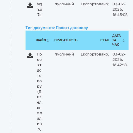
sig
публічний
Експортовано:
03-02-
n.p
2026,
7s
16:45:08
Тип документа: Проект договору
ДАТА
ФАЙЛ
ПРИВАТНІСТЬ
СТАН
ТА
ЧАС
Пр
публічний
Експортовано:
03-02-
ое
2026,
кт
16:42:18
до
го
во
ру
(Д
из
ел
ьн
е п
ал
ив
о,