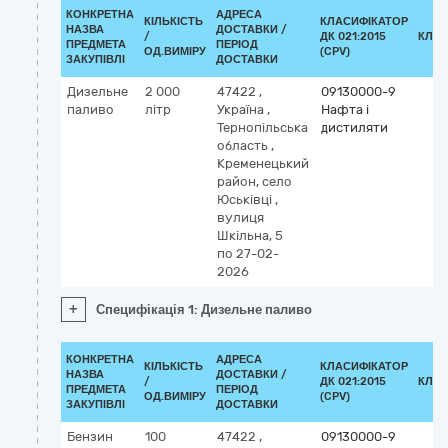
КОНКРЕТНА
АДРЕСА
КІЛЬКІСТЬ
КЛАСИФІКАТОР
НАЗВА
ДОСТАВКИ /
/
ДК 021:2015
КЛАС
ПРЕДМЕТА
ПЕРІОД
ОД.ВИМІРУ
(CPV)
ЗАКУПІВЛІ
ДОСТАВКИ
Дизельне
2 000
47422
,
09130000-9
паливо
літр
Україна
,
Нафта і
Тернопільська
дистиляти
область
,
Кременецький
район, село
Юськівці
,
вулиця
Шкільна, 5
по 27-02-
2026
+
Специфікація 1: Дизельне паливо
КОНКРЕТНА
АДРЕСА
КІЛЬКІСТЬ
КЛАСИФІКАТОР
НАЗВА
ДОСТАВКИ /
/
ДК 021:2015
КЛАС
ПРЕДМЕТА
ПЕРІОД
ОД.ВИМІРУ
(CPV)
ЗАКУПІВЛІ
ДОСТАВКИ
Бензин
100
47422
,
09130000-9