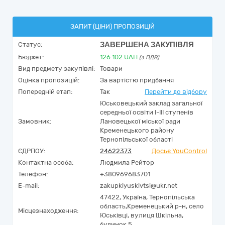
ЗАПИТ (ЦІНИ) ПРОПОЗИЦІЙ
ЗАВЕРШЕНА ЗАКУПІВЛЯ
Статус:
Бюджет:
126 102
UAH
(з ПДВ)
Вид предмету закупівлі:
Товари
Оцінка пропозицій:
За вартістю придбання
Попередній етап:
Так
Перейти до відбору
Юськовецький заклад загальної
середньої освіти І-ІІІ ступенів
Замовник:
Лановецької міської ради
Кременецького району
Тернопільської області
ЄДРПОУ:
24622373
Досьє YouControl
Контактна особа:
Людмила Рейтор
Телефон:
+380969683701
E-mail:
zakupkiyuskivtsi@ukr.net
47422,
Україна
,
Тернопільська
область,
Кременецький р-н, село
Місцезнаходження:
Юськівці,
вулиця Шкільна,
будинок 5