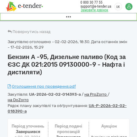
0 800 30 77 55
support@e-tender.ua
UK
Замовити дзвінок
Повернутись назад
Закупівлю оголошено - 02-02-2026, 18:30. Дата останніх змін
- 17-02-2026, 15:29
Бензин А -95, Дизельне паливо (Код за
ЄЗС ДК 021:2015 09130000-9 - Нафта і
дистиляти)
Оголошення про проведення.pdf
Закупівля:
UA-2026-02-02-014393-a
/
на ProZorro
/
на DoZorro
Рядок плану закупівлі та обґрунтування:
UA-P-2026-02-02-
018390-a
Період уточнень
Період подачі
Аукціон
Завершився
пропозицій