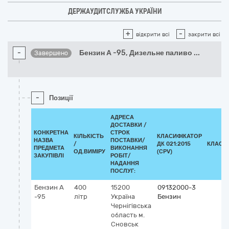
ДЕРЖАУДИТСЛУЖБА УКРАЇНИ
+
-
відкрити всі
закрити всі
-
Бензин А -95, Дизельне паливо
...
Завершено
-
Позиції
АДРЕСА
ДОСТАВКИ /
КОНКРЕТНА
СТРОК
КІЛЬКІСТЬ
КЛАСИФІКАТОР
НАЗВА
ПОСТАВКИ/
/
ДК 021:2015
КЛАСИ
ПРЕДМЕТА
ВИКОНАННЯ
ОД.ВИМІРУ
(CPV)
ЗАКУПІВЛІ
РОБІТ/
НАДАННЯ
ПОСЛУГ:
Бензин А
400
15200
09132000-3
-95
літр
Україна
Бензин
Чернігівська
область
м.
Сновськ