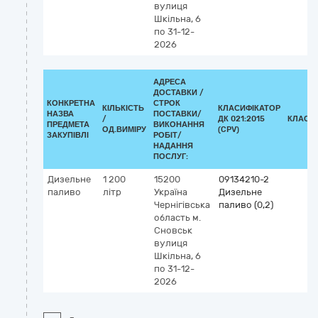
вулиця
Шкільна, 6
по 31-12-
2026
АДРЕСА
ДОСТАВКИ /
КОНКРЕТНА
СТРОК
КІЛЬКІСТЬ
КЛАСИФІКАТОР
НАЗВА
ПОСТАВКИ/
/
ДК 021:2015
КЛАСИ
ПРЕДМЕТА
ВИКОНАННЯ
ОД.ВИМІРУ
(CPV)
ЗАКУПІВЛІ
РОБІТ/
НАДАННЯ
ПОСЛУГ:
Дизельне
1 200
15200
09134210-2
паливо
літр
Україна
Дизельне
Чернігівська
паливо (0,2)
область
м.
Сновськ
вулиця
Шкільна, 6
по 31-12-
2026