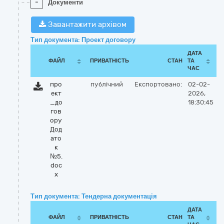
-
Документи
Завантажити архівом
Тип документа: Проект договору
ДАТА
ФАЙЛ
ПРИВАТНІСТЬ
СТАН
ТА
ЧАС
про
публічний
Експортовано:
02-02-
ект
2026,
_до
18:30:45
гов
ору
Дод
ато
к
№5.
doc
x
Тип документа: Тендерна документація
ДАТА
ФАЙЛ
ПРИВАТНІСТЬ
СТАН
ТА