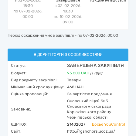
з 02-02-2026,
Завершився
Аукціон не відбувся
18:30
з 02-02-2026,
по 07-02-2026,
18:30
00:00
по 10-02-2026,
09:00
Період оскарження умов закупівлі - по
07-02-2026, 00:00
ВІДКРИТІ ТОРГИ З ОСОБЛИВОСТЯМИ
ЗАВЕРШЕНА ЗАКУПІВЛЯ
Статус:
Бюджет:
93 600
UAH
(з ПДВ)
Вид предмету закупівлі:
Товари
Мінімальний крок аукціону:
468 UAH
Оцінка пропозицій:
За вартістю придбання
Сновський ліцей № 3
Сновської міської ради
Замовник:
Корюківського району
Чернігівської області
ЄДРПОУ:
21402027
Досьє YouControl
Сайт:
http://rgshchors.ucoz.ua/