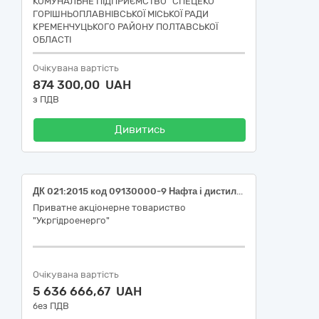
КОМУНАЛЬНЕ ПІДПРИЄМСТВО "СПЕЦЕКО"
ГОРІШНЬОПЛАВНІВСЬКОЇ МІСЬКОЇ РАДИ
КРЕМЕНЧУЦЬКОГО РАЙОНУ ПОЛТАВСЬКОЇ
ОБЛАСТІ
Очікувана вартість
874 300,00 UAH
з ПДВ
Дивитись
ДК 021:2015 код 09130000-9 Нафта і дистиляти (Поставка дизельного палива для філії "Каскад Київських ГЕС і ГАЕС" ПрАТ "Укргідроенерго")
Приватне акціонерне товариство
"Укргідроенерго"
Очікувана вартість
5 636 666,67 UAH
без ПДВ