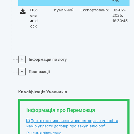
ЧАС
ТД б
публічний
Експортовано:
02-02-
енз
2026,
ин.d
18:30:45
ocx
+
Інформація по лоту
-
Пропозиції
Кваліфікація Учасників
Інформація про Переможця
Протокол визначення переможця закупівлі та
намір укласти договір про закупівлю.pdf
Рішення підписано