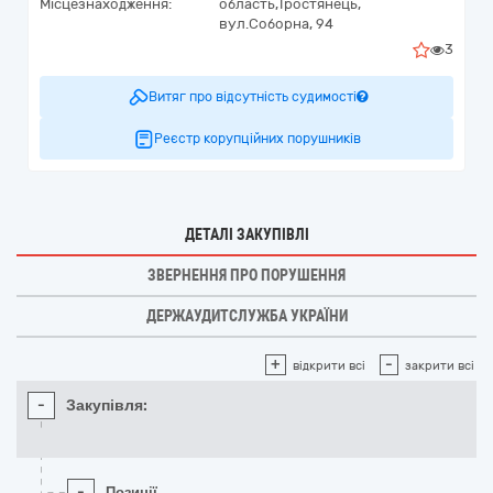
Місцезнаходження:
область,
Тростянець,
вул.Соборна, 94
3
Витяг про відсутність судимості
Реєстр корупційних порушників
ДЕТАЛІ ЗАКУПІВЛІ
ЗВЕРНЕННЯ ПРО ПОРУШЕННЯ
ДЕРЖАУДИТСЛУЖБА УКРАЇНИ
+
-
відкрити всі
закрити всі
-
Закупівля:
-
Позиції