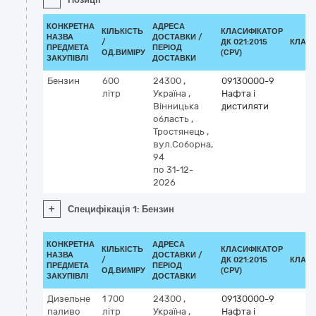
КОНКРЕТНА
АДРЕСА
КІЛЬКІСТЬ
КЛАСИФІКАТОР
НАЗВА
ДОСТАВКИ /
/
ДК 021:2015
КЛАСИ
ПРЕДМЕТА
ПЕРІОД
ОД.ВИМІРУ
(CPV)
ЗАКУПІВЛІ
ДОСТАВКИ
Бензин
600
24300
,
09130000-9
літр
Україна
,
Нафта і
Вінницька
дистиляти
область
,
Тростянець
,
вул.Соборна,
94
по 31-12-
2026
+
Специфікація 1: Бензин
КОНКРЕТНА
АДРЕСА
КІЛЬКІСТЬ
КЛАСИФІКАТОР
НАЗВА
ДОСТАВКИ /
/
ДК 021:2015
КЛАСИ
ПРЕДМЕТА
ПЕРІОД
ОД.ВИМІРУ
(CPV)
ЗАКУПІВЛІ
ДОСТАВКИ
Дизельне
1 700
24300
,
09130000-9
паливо
літр
Україна
,
Нафта і