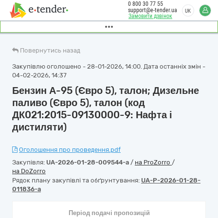
0 800 30 77 55
support@e-tender.ua
UK
Замовити дзвінок
Повернутись назад
Закупівлю оголошено - 28-01-2026, 14:00. Дата останніх змін -
04-02-2026, 14:37
Бензин А-95 (Євро 5), талон; Дизельне
паливо (Євро 5), талон (код
ДК021:2015-09130000-9: Нафта і
дистиляти)
Оголошення про проведення.pdf
Закупівля:
UA-2026-01-28-009544-a
/
на ProZorro
/
на DoZorro
Рядок плану закупівлі та обґрунтування:
UA-P-2026-01-28-
011836-a
Період подачі пропозицій