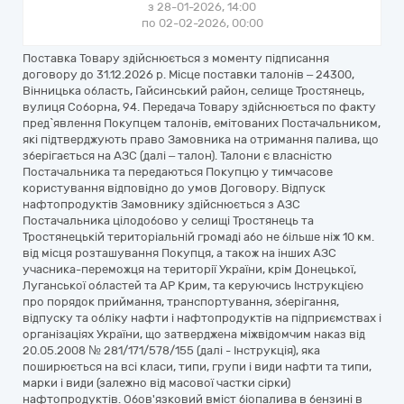
з 28-01-2026, 14:00
по 02-02-2026, 00:00
Поставка Товару здійснюється з моменту підписання
договору до 31.12.2026 р. Місце поставки талонів – 24300,
Вінницька область, Гайсинський район, селище Тростянець,
вулиця Соборна, 94. Передача Товару здійснюється по факту
пред`явлення Покупцем талонів, емітованих Постачальником,
які підтверджують право Замовника на отримання палива, що
зберігається на АЗС (далі – талон). Талони є власністю
Постачальника та передаються Покупцю у тимчасове
користування відповідно до умов Договору. Відпуск
нафтопродуктів Замовнику здійснюється з АЗС
Постачальника цілодобово у селищі Тростянець та
Тростянецькій територіальній громаді або не більше ніж 10 км.
від місця розташування Покупця, а також на інших АЗС
учасника-переможця на території України, крім Донецької,
Луганської областей та АР Крим, та керуючись Інструкцією
про порядок приймання, транспортування, зберігання,
відпуску та обліку нафти і нафтопродуктів на підприємствах і
організаціях України, що затверджена міжвідомчим наказ від
20.05.2008 № 281/171/578/155 (далі - Інструкція), яка
поширюється на всі класи, типи, групи і види нафти та типи,
марки і види (залежно від масової частки сірки)
нафтопродуктів. Обов'язковий вміст біопалива в бензині в