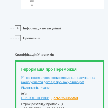
oc
x
+
Інформація по закупівлі
-
Пропозиції
Кваліфікація Учасників
Інформація про Переможця
Протокол визначення переможця закупівлі та
намір укласти договір про закупівлю.pdf
Рішення підписано
Ім'я:
ПП "ОККО-СЕРВІС"
Досьє YouControl
Строк розгляду пропозиції: