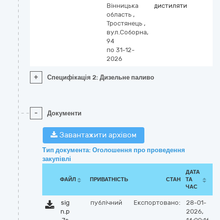
Вінницька
дистиляти
область
,
Тростянець
,
вул.Соборна,
94
по 31-12-
2026
+
Специфікація 2: Дизельне паливо
-
Документи
Завантажити архівом
Тип документа: Оголошення про проведення
закупівлі
ДАТА
ФАЙЛ
ПРИВАТНІСТЬ
СТАН
ТА
ЧАС
sig
публічний
Експортовано:
28-01-
n.p
2026,