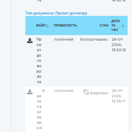
7s
14:00:16
Тип документа: Проект договору
ДАТА
ФАЙЛ
ПРИВАТНІСТЬ
СТАН
ТА
ЧАС
Пр
публічний
Експортовано:
28-01-
оє
2026,
кт
13:53:13
до
го
во
ру.
do
cx
П
публічний
28-01-
Видалено
ро
2026,
єк
13:38:11
т д
ог
ов
ор
у.d