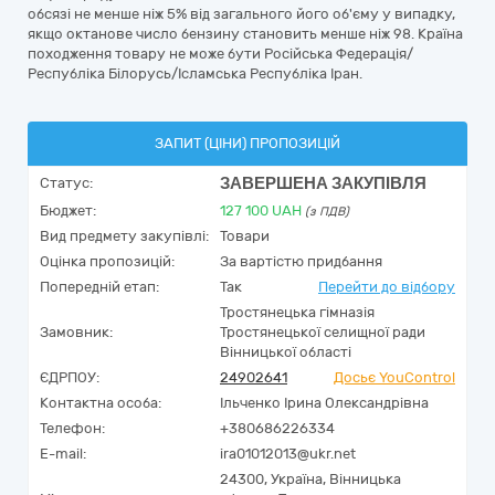
обсязі не менше ніж 5% від загального його об'єму у випадку,
якщо октанове число бензину становить менше ніж 98. Країна
походження товару не може бути Російська Федерація/
Республіка Білорусь/Ісламська Республіка Іран.
ЗАПИТ (ЦІНИ) ПРОПОЗИЦІЙ
ЗАВЕРШЕНА ЗАКУПІВЛЯ
Статус:
Бюджет:
127 100
UAH
(з ПДВ)
Вид предмету закупівлі:
Товари
Оцінка пропозицій:
За вартістю придбання
Попередній етап:
Так
Перейти до відбору
Тростянецька гімназія
Замовник:
Тростянецької селищної ради
Вінницької області
ЄДРПОУ:
24902641
Досьє YouControl
Контактна особа:
Ільченко Ірина Олександрівна
Телефон:
+380686226334
E-mail:
ira01012013@ukr.net
24300,
Україна
,
Вінницька