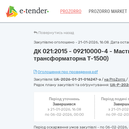
PROZORRO
PROZORRO MARKET
Повернутись назад
Закупівлю оголошено - 21-01-2026, 16:08. Дата остан
ДК 021:2015 - 09210000-4 - Маст
трансформаторна Т-1500)
Оголошення про проведення.pdf
Закупівля:
UA-2026-01-21-016247-a
/
на ProZorro
/
Рядок плану закупівлі та обґрунтування:
UA-P-202
Період уточнень
Період подачі
Завершився
Заверш
з 21-01-2026, 16:08
з 21-01-202
по 06-02-2026, 00:00
по 09-02-202
Період оскарження умов закупівлі - по
06-02-2026, 