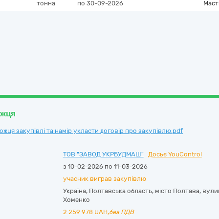
тонна
по 30-09-2026
Маст
ожця
ця закупівлі та намір укласти договір про закупівлю.pdf
ТОВ "ЗАВОД УКРБУДМАШ"
Досьє YouControl
з 10-02-2026 по 11-03-2026
учасник виграв закупівлю
Україна
,
Полтавська область
,
місто Полтава,
вули
Хоменко
2 259 978
UAH,
без ПДВ