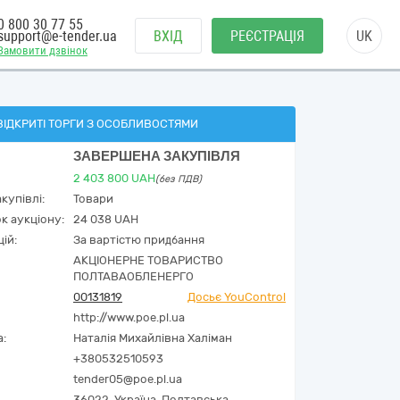
0 800 30 77 55
support@e-tender.ua
ВХІД
РЕЄСТРАЦІЯ
UK
Замовити дзвінок
ВІДКРИТІ ТОРГИ З ОСОБЛИВОСТЯМИ
ЗАВЕРШЕНА ЗАКУПІВЛЯ
2 403 800
UAH
(без ПДВ)
купівлі:
Товари
к аукціону:
24 038 UAH
ій:
За вартістю придбання
АКЦІОНЕРНЕ ТОВАРИСТВО
ПОЛТАВАОБЛЕНЕРГО
00131819
Досьє YouControl
http://www.poe.pl.ua
а:
Наталія Михайлівна Халіман
+380532510593
tender05@poe.pl.ua
36022,
Україна
,
Полтавська