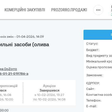
КОМЕРЦІЙНІ ЗАКУПІВЛІ
PROZORRO.ПРОДАЖІ
ніх змін - 01-04-2026, 14:09
ильні засоби (олива
Статус:
Бюджет:
Вид предмету за
Мінімальний кро
Оцінка пропозиц
на DoZorro
6-01-21-019786-a
Замовник:
ЄДРПОУ:
 пропозицій
Аукціон
Сайт:
ився
Завершився
Контактна особ
6, 16:08
з
10-02-2026, 13:27
6, 10:00
по
10-02-2026, 14:08
Телефон:
E-mail:
00:00