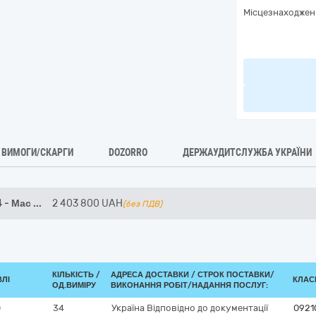
Місцезнаходжен
ВИМОГИ/СКАРГИ
DOZORRO
ДЕРЖАУДИТСЛУЖБА УКРАЇНИ
 - Мас
...
2 403 800
UAH
(без ПДВ)
КІЛЬКІСТЬ /
АДРЕСА ДОСТАВКИ /
СТРОК ПОСТАВКИ/
ВЛІ
КЛАСИ
ОД.ВИМІРУ
ВИКОНАННЯ РОБІТ/НАДАННЯ ПОСЛУГ:
0
34
Україна
Відповідно до документації
0921