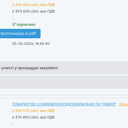
2 304 962
UAH,
без ПДВ
2 393 600 UAH,
без ПДВ
-
підписано
пропозицію в pdf
05-02-2026, 14:45:40
 участі у процедурі закупівлі
ТОВАРИСТВО З ОБМЕЖЕНОЮ ВІДПОВІДАЛЬНІСТЮ "ДІМОІЛ"
Дось
2 352 970
UAH,
без ПДВ
2 379 490 UAH,
без ПДВ
-