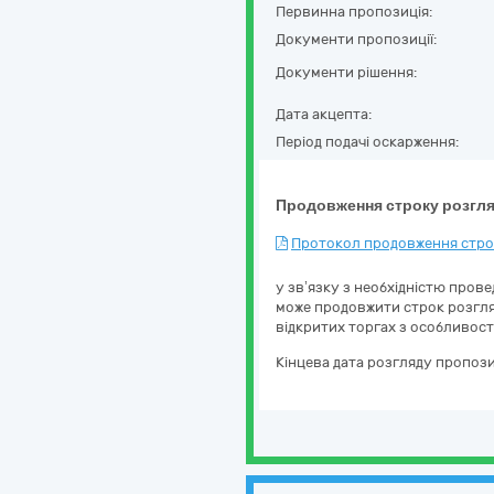
Первинна пропозиція:
Документи пропозиції:
Документи рішення:
Дата акцепта:
Період подачі оскарження:
Продовження строку розгля
Протокол продовження строк
у зв’язку з необхідністю пров
може продовжити строк розгляд
відкритих торгах з особливос
Кінцева дата розгляду пропози