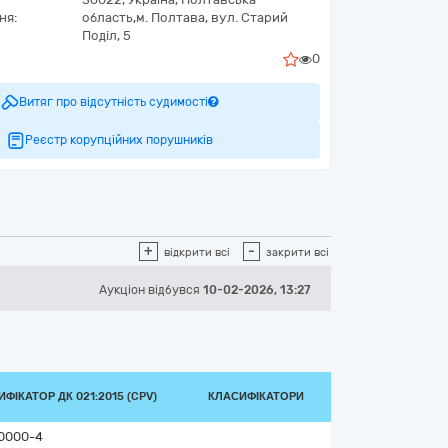
ня:
область,
м. Полтава,
вул. Старий
Поділ, 5
0
Витяг про відсутність судимості
Реєстр корупційних порушників
+
-
відкрити всі
закрити всі
Аукціон відбувся
10-02-2026, 13:27
ФІКАТОР ДК 021:2015 (CPV)
КЛАСИФІКАТОРИ
0000-4