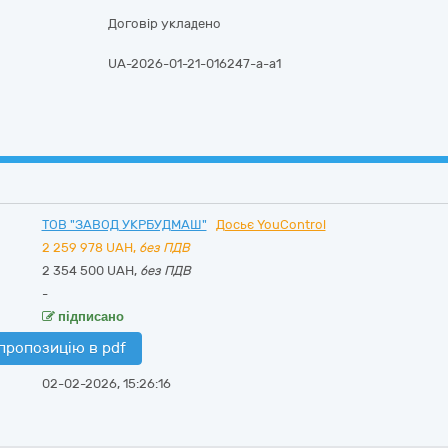
Договір укладено
UA-2026-01-21-016247-a-a1
ТОВ "ЗАВОД УКРБУДМАШ"
Досьє YouControl
2 259 978
UAH,
без ПДВ
2 354 500 UAH,
без ПДВ
-
підписано
пропозицію в pdf
02-02-2026, 15:26:16