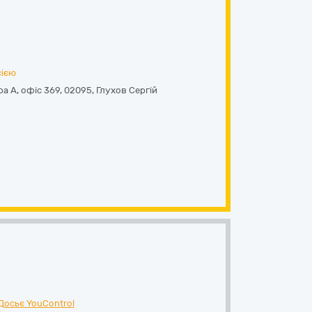
сією
ра А, офіс 369
,
02095
,
Глухов Сергій
Досьє YouControl