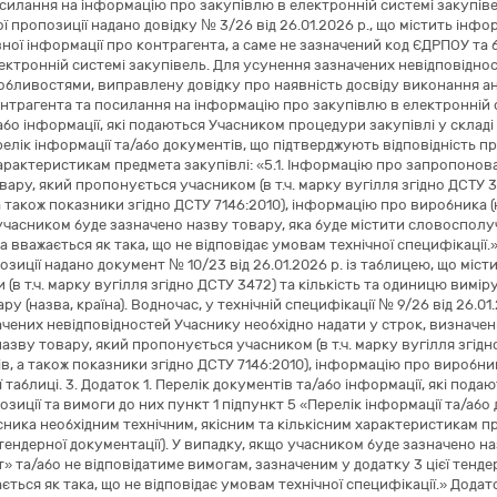
силання на інформацію про закупівлю в електронній системі закупіве
ої пропозиції надано довідку № 3/26 від 26.01.2026 р., що містить ін
ної інформації про контрагента, а саме не зазначений код ЄДРПОУ та
ектронній системі закупівель. Для усунення зазначених невідповіднос
бливостями, виправлену довідку про наявність досвіду виконання а
нтрагента та посилання на інформацію про закупівлю в електронній си
або інформації, які подаються Учасником процедури закупівлі у складі 
релік інформації та/або документів, що підтверджують відповідність п
характеристикам предмета закупівлі: «5.1. Інформацію про запропонова
ару, який пропонується учасником (в т.ч. марку вугілля згідно ДСТУ 347
а також показники згідно ДСТУ 7146:2010), інформацію про виробника (н
учасником буде зазначено назву товару, яка буде містити словосполу
а вважається як така, що не відповідає умовам технічної специфікації
озиції надано документ № 10/23 від 26.01.2026 р. із таблицею, що міс
(в т.ч. марку вугілля згідно ДСТУ 3472) та кількість та одиницю вимір
у (назва, країна). Водночас, у технічній специфікації № 9/26 від 26.0
чених невідповідностей Учаснику необхідно надати у строк, визначе
азву товару, який пропонується учасником (в т.ч. марку вугілля згідно
ків, а також показники згідно ДСТУ 7146:2010), інформацію про виробник
 таблиці. 3. Додаток 1. Перелік документів та/або інформації, які под
озиції та вимоги до них пункт 1 підпункт 5 «Перелік інформації та/або
сника необхідним технічним, якісним та кількісним характеристикам пр
ї тендерної документації). У випадку, якщо учасником буде зазначено 
т» та/або не відповідатиме вимогам, зазначеним у додатку 3 цієї тенде
ється як така, що не відповідає умовам технічної специфікації.» Дода