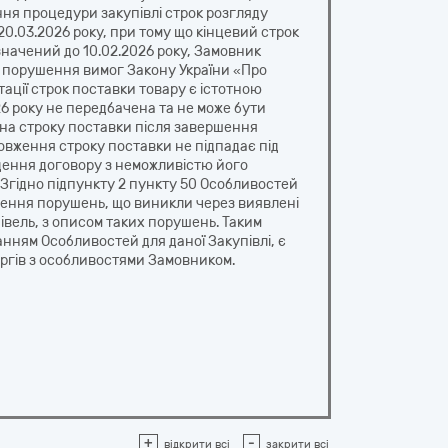
ня процедури закупівлі строк розгляду
20.03.2026 року, при тому що кінцевий строк
значений до 10.02.2026 року, Замовник
з порушення вимог Закону України «Про
тації строк поставки товару є істотною
26 року не передбачена та не може бути
іна строку поставки після завершення
овження строку поставки не підпадає під
адення договору з неможливістю його
Згідно підпункту 2 пункту 50 Особливостей
унення порушень, що виникли через виявлені
вель, з описом таких порушень. Таким
нням Особливостей для даної Закупівлі, є
торгів з особливостями Замовником.
+
-
відкрити всі
закрити всі