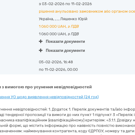
з 03-02-2026 по 11-02-2026
рішення анульовано замовником або органом ос
Україна
,
,
,
,
Ляшенко Юрій
1 060 000
UAH,
з ПДВ
1 060 000 UAH,
з ПДВ
Показати документи
Показати документи
05-02-2026, 16:48
по 11-02-2026, 00:00
 з вимогою про усунення невідповідностей
ення УО щодо виявлення невідповідностей (24 год)
нення невідповідностей: 1. Додаток 1. Перелік документів та/або інфо
аді тендерної пропозиції та вимоги до них пункт 1 підпункт 3 «Перелі
часника кваліфікаційним (кваліфікаційному) критеріям: «3.1.1. Довідку
ільній формі, що містить інформацію про наявність повністю виконано
зазначенням: найменування контрагента, коду ЄДРПОУ, номеру та дати