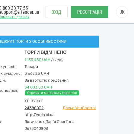
0 800 30 77 55
support@e-tender.ua
ВХІД
РЕЄСТРАЦІЯ
UK
Замовити дзвінок
ВІДКРИТІ ТОРГИ З ОСОБЛИВОСТЯМИ
ТОРГИ ВІДМІНЕНО
1 133 450
UAH
(з ПДВ)
купівлі:
Товари
к аукціону:
5 667,25 UAH
ій:
За вартістю придбання
34 003,50 UAH
опозиції:
Отримати банківську гарантію
КП ВУВКГ
24388032
Досьє YouControl
http://voda.pl.ua
а:
Богачонок Дар`я Сергіївна
0675040803