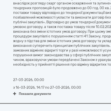
внаслідок розгляду скарг органом оскарження та зупинен
тендерних пропозицій було продовжено до 00 год. 00 хв. 
поставки товару відповідно до тендерної документації ви
позбавлений можливості укласти та виконати договір бе
публічні закупівлі». Відповідно до умов тендерної докумен
умовою договору, а також поставка товару після 10.02.20
виконана без зміни істотних умов договору. При цьому зм
процедури закупівлі є порушенням статті 41 Закону, прод
жодну з підстав для зміни істотних умов договору та укл
виконання суперечить принципам публічних закупівель. 
замовник відміняє відкриті торги у разі неможливості ус
порушення вимог законодавства у сфері публічних закупі
чином, враховуючи умови передбачені Законом з урахува
необхідність у прийнятті рішення про відміну відкритих 
27-03-2026, 00:00
з
16-03-2026, 14:17
по
27-03-2026, 00:00
Показати документи