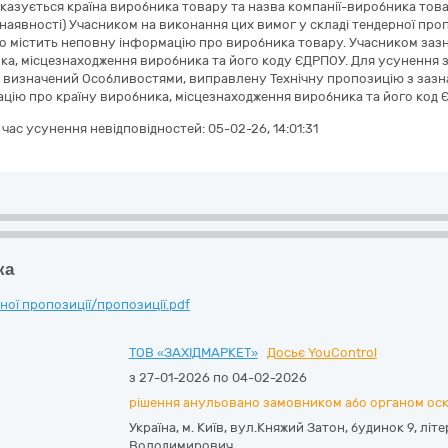
казується країна виробника товару та назва компанії-виробника тов
 наявності) Учасником на виконання цих вимог у складі тендерної про
 що містить неповну інформацію про виробника товару. Учасником заз
ка, місцезнаходження виробника та його коду ЄДРПОУ. Для усунення 
, визначений Особливостями, виправлену Технічну пропозицію з зазн
цію про країну виробника, місцезнаходження виробника та його код 
а час усунення невідповідностей:
05-02-26, 14:01:31
ка
ої пропозиції/пропозиції.pdf
ТОВ «ЗАХІДМАРКЕТ»
Досьє YouControl
з 27-01-2026 по 04-02-2026
рішення анульовано замовником або органом ос
Україна
,
м. Київ
,
вул.Княжий Затон, будинок 9, літе
Володимирович