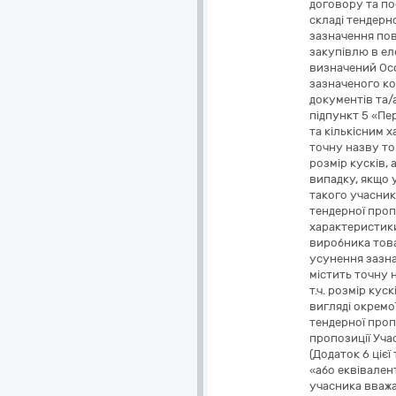
договору та по
складі тендерн
зазначення пов
закупівлю в ел
визначений Осо
зазначеного ко
документів та/
підпункт 5 «Пе
та кількісним 
точну назву тов
розмір кусків, 
випадку, якщо 
такого учасник
тендерної проп
характеристики 
виробника товар
усунення зазна
містить точну н
т.ч. розмір кус
вигляді окремої
тендерної проп
пропозиції Уча
(Додаток 6 ціє
«або еквівален
учасника вважа