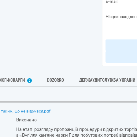
E-mail:
Місцезнаходжен
МОГИ/СКАРГИ
DOZORRO
ДЕРЖАУДИТСЛУЖБА УКРАЇНИ
2
і
таким, що не відбувся.pdf
Виконано
На етапі розгляду пропозицій процедури відкритих торг
a «Вугілля кам’яне марки Г для побутових потреб відпові