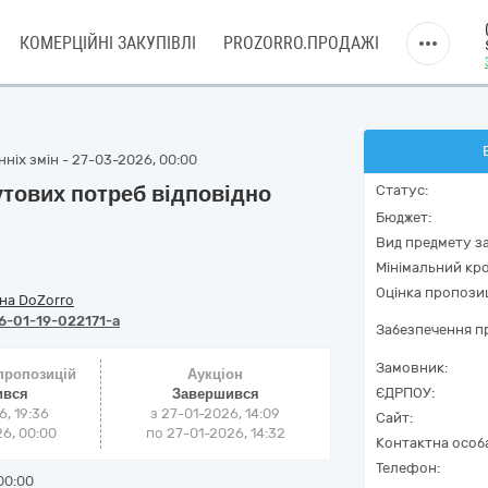
КОМЕРЦІЙНІ ЗАКУПІВЛІ
PROZORRO.ПРОДАЖІ
ніх змін - 27-03-2026, 00:00
утових потреб відповідно
Статус:
Бюджет:
Вид предмету за
Мінімальний кро
Оцінка пропозиц
на DoZorro
-01-19-022171-a
Забезпечення пр
Замовник:
 пропозицій
Аукціон
ЄДРПОУ:
ився
Завершився
6, 19:36
з
27-01-2026, 14:09
Сайт:
6, 00:00
по
27-01-2026, 14:32
Контактна особ
Телефон:
00:00