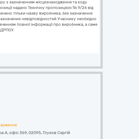
ару з зазначенням місцезнаходження та коду
позиції надано Технічну пропозицією № 9/26 від
начено тільки назву виробника, без зазначення
зазначених невідповідностей Учаснику необхідно
аченням повної інформації про виробника, а саме
ЄДРПОУ.
карження
ра А, офіс 369
,
02095
,
Глухов Сергій