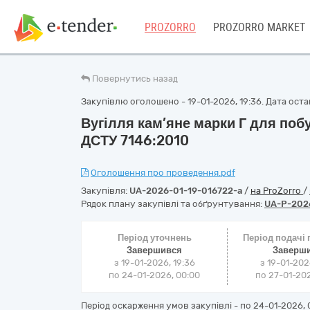
PROZORRO
PROZORRO MARKET
Повернутись назад
Закупівлю оголошено - 19-01-2026, 19:36. Дата остан
Вугілля кам’яне марки Г для поб
ДСТУ 7146:2010
Оголошення про проведення.pdf
Закупівля:
UA-2026-01-19-016722-a
/
на ProZorro
/
Рядок плану закупівлі та обґрунтування:
UA-P-2026
Період уточнень
Період подачі
Завершився
Заверш
з 19-01-2026, 19:36
з 19-01-202
по 24-01-2026, 00:00
по 27-01-202
Період оскарження умов закупівлі - по
24-01-2026, 