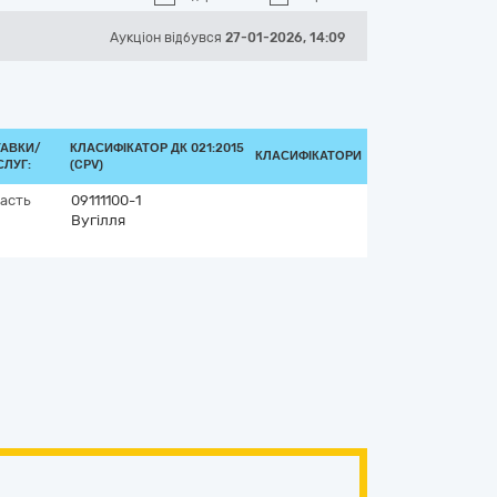
Аукціон відбувся
27-01-2026, 14:09
ТАВКИ/
КЛАСИФІКАТОР ДК 021:2015
КЛАСИФІКАТОРИ
ЛУГ:
(CPV)
асть
09111100-1
Вугілля