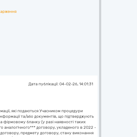
карження
Дата публікації:
04-02-26, 14:01:31
рмації, які подаються Учасником процедури
к інформації та/або документів, що підтверджують
 на фірмовому бланку (у разі наявності таких
го аналогічного*** договору, укладеного в 2022 -
 договору, предмету договору, стану виконання