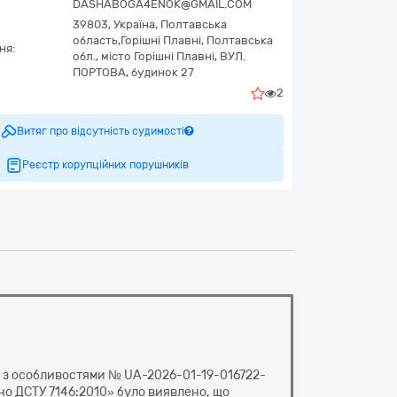
DASHABOGA4ENOK@GMAIL.COM
39803,
Україна
,
Полтавська
область,
Горішні Плавні,
Полтавська
ня:
обл., місто Горішні Плавні, ВУЛ.
ПОРТОВА, будинок 27
2
Витяг про відсутність судимості
Реєстр корупційних порушників
ів з особливостями № UA-2026-01-19-016722-
дно ДСТУ 7146:2010» було виявлено, що