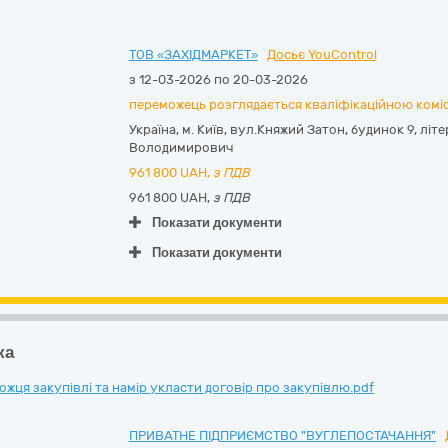
ТОВ «ЗАХІДМАРКЕТ»
Досьє YouControl
з 12-03-2026 по 20-03-2026
переможець розглядається кваліфікаційною комі
Україна
,
м. Київ
,
вул.Княжий Затон, будинок 9, літе
Володимирович
961 800
UAH,
з ПДВ
961 800 UAH,
з ПДВ
Показати документи
Показати документи
ка
ця закупівлі та намір укласти договір про закупівлю.pdf
ПРИВАТНЕ ПІДПРИЄМСТВО "ВУГЛЕПОСТАЧАННЯ"