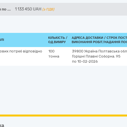
я по
...
1 133 450
UAH
(з ПДВ)
КІЛЬКІСТЬ /
АДРЕСА ДОСТАВКИ /
СТРОК ПОС
ВЛІ
ОД.ВИМІРУ
ВИКОНАННЯ РОБІТ/НАДАННЯ ПОС
тових потреб відповідно
100
39800
Україна
Полтавська обл
тонна
Горішні Плавні
Соборна. 95
по 10-02-2026
ка