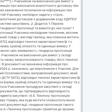
ль****).» Учасником на виконання цих вимог у
формацію про виконання аналогічного договору без
 без зазначення посилання на інформацію про
тей Учаснику необхідно надати у строк,
налогічних договорів з додаванням коду ЄДРПОУ
стемі закупівель. 2. Додаток 1. Перелік
тендерної пропозиції та вимоги до них пункт 1
ропозиції Учасника необхідним технічним, якісним
ний товар у вигляді таблиці, яка повинна містить
2), відповідні технічні характеристики (в т.ч.
азва, країна), кількість та одиницю виміру. У
чення «або еквівалент», тендерна пропозиція
.» Учасником на виконання цих вимог у складі
тить назву запропонованого товару, його технічні
у. В документі не зазначена інформація про
1.2026 р. зазначено, що виробником є Учасник. Для
ний Особливостями, виправлений документ, який
 ДСТУ 3472), відповідні технічні характеристики (в
а (назва, країна), кількість та одиницю виміру та у
аються Учасником процедури закупівлі у складі
 документів, що підтверджують відповідність
едмета закупівлі: «5.5. Технічну пропозицію
назву товару, яка буде містити словосполучення
рної документації, тендерна пропозиція такого
ток 6 «Технічна пропозиція» примітки до форми: