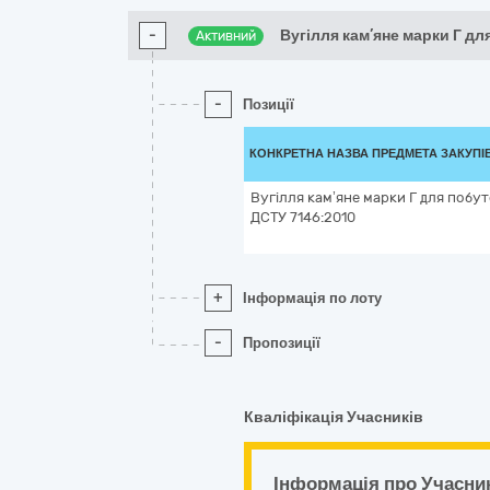
-
Вугілля кам’яне марки Г дл
Активний
-
Позиції
КОНКРЕТНА НАЗВА ПРЕДМЕТА ЗАКУПІ
Вугілля кам’яне марки Г для побу
ДСТУ 7146:2010
+
Інформація по лоту
-
Пропозиції
Кваліфікація Учасників
Інформація про Учасни