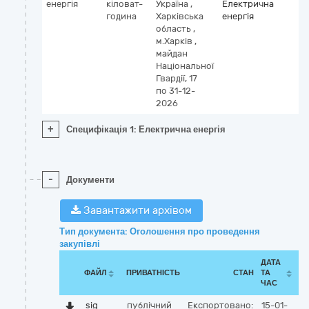
енергія
кіловат-
Україна
,
Електрична
година
Харківська
енергія
область
,
м.Харків
,
майдан
Національної
Гвардії, 17
по 31-12-
2026
+
Специфікація 1: Електрична енергія
-
Документи
Завантажити архівом
Тип документа: Оголошення про проведення
закупівлі
ДАТА
ФАЙЛ
ПРИВАТНІСТЬ
СТАН
ТА
ЧАС
sig
публічний
Експортовано:
15-01-