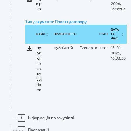
n.p
2026,
7s
16:05:03
Тип документа: Проект договору
ДАТА
ФАЙЛ
ПРИВАТНІСТЬ
СТАН
ТА
ЧАС
пр
публічний
Експортовано:
15-01-
оє
2026,
кт
16:03:30
до
го
во
ру.
do
cx
+
Інформація по закупівлі
-
Пропозиції