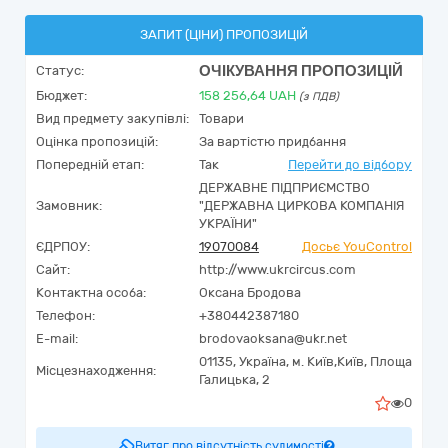
ЗАПИТ (ЦІНИ) ПРОПОЗИЦІЙ
ОЧІКУВАННЯ ПРОПОЗИЦІЙ
Статус:
Бюджет:
158 256,64
UAH
(з ПДВ)
Вид предмету закупівлі:
Товари
Оцінка пропозицій:
За вартістю придбання
Попередній етап:
Так
Перейти до відбору
ДЕРЖАВНЕ ПІДПРИЄМСТВО
Замовник:
"ДЕРЖАВНА ЦИРКОВА КОМПАНІЯ
УКРАЇНИ"
ЄДРПОУ:
19070084
Досьє YouControl
Сайт:
http://www.ukrcircus.com
Контактна особа:
Оксана Бродова
Телефон:
+380442387180
E-mail:
brodovaoksana@ukr.net
01135,
Україна
,
м. Київ,
Київ,
Площа
Місцезнаходження:
Галицька, 2
0
Витяг про відсутність судимості