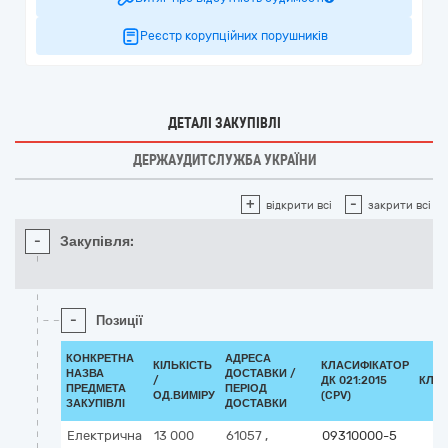
Реєстр корупційних порушників
ДЕТАЛІ ЗАКУПІВЛІ
ДЕРЖАУДИТСЛУЖБА УКРАЇНИ
+
-
відкрити всі
закрити всі
-
Закупівля:
-
Позиції
КОНКРЕТНА
АДРЕСА
КІЛЬКІСТЬ
КЛАСИФІКАТОР
НАЗВА
ДОСТАВКИ /
/
ДК 021:2015
КЛА
ПРЕДМЕТА
ПЕРІОД
ОД.ВИМІРУ
(CPV)
ЗАКУПІВЛІ
ДОСТАВКИ
Електрична
13 000
61057
,
09310000-5