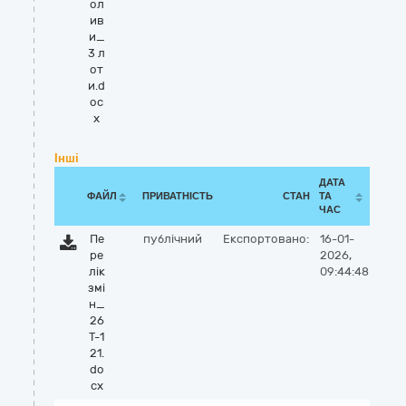
ол
ив
и_
3 л
от
и.d
oc
x
Інші
ДАТА
ФАЙЛ
ПРИВАТНІСТЬ
СТАН
ТА
ЧАС
Пе
публічний
Експортовано:
16-01-
ре
2026,
лік
09:44:48
змі
н_
26
Т-1
21.
do
cx