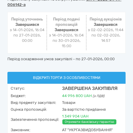
006142-a
Період уточнень
Період подачі
Період аукціонів
Завершився
пропозицій
Завершився
з 14-01-2026, 16:04
Завершився
з
02-02-2026, 11:44
по 27-01-2026,
з 14-01-2026, 16:04
по
02-02-2026,
00:00
по 30-01-2026,
14:57
15:00
Період оскарження умов закупівлі - по
27-01-2026, 00:00
ВІДКРИТІ ТОРГИ З ОСОБЛИВОСТЯМИ
ЗАВЕРШЕНА ЗАКУПІВЛЯ
Статус:
Бюджет:
44 996 800
UAH
(з ПДВ)
Вид предмету закупівлі:
Товари
Оцінка пропозицій:
За вартістю придбання
1 349 904 UAH
Забезпечення пропозиції:
Отримати банківську гарантію
Замовник:
АТ "УКРГАЗВИДОБУВАННЯ"