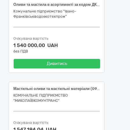
Оливи та мастила в асортименті за кодом ДК 021:2015:09210000-4 - Мастильні засоби
Комунальне підприємство "Івано-
Франківськводоекотехпром"
Очікувана вартість
1 540 000,00 UAH
без ПДВ
Дивитись
Мастильні оливи та мастильні матеріали (09210000-4: Мастильні засоби)
КОМУНАЛЬНЕ ПІДПРИЄМСТВО
"МИКОЛАЇВКОМУНТРАНС"
Очікувана вартість
1 547 184,04 UAH