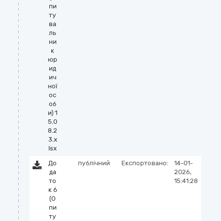
пи
ту
ва
ль
ни
к
юр
ид
ич
ної
ос
об
и) 1
5.0
8.2
3.x
lsx
До
публічний
Експортовано:
14-01-
да
2026,
то
15:41:28
к 6
(О
пи
ту