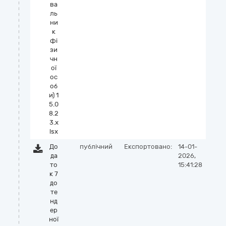
ва
ль
ни
к
фі
зи
чн
ої
ос
об
и) 1
5.0
8.2
3.x
lsx
До
публічний
Експортовано:
14-01-
да
2026,
то
15:41:28
к 7
до
те
нд
ер
ної