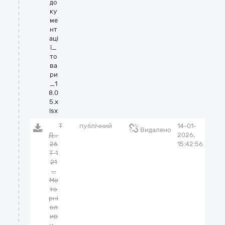
до
ку
ме
нт
аці
ї_
то
ва
ри
_1
8.0
5.x
lsx
Т
публічний
14-01-
Видалено
Д_
2026,
26
15:42:56
Т-1
21
_
Мо
то
рні
ол
ив