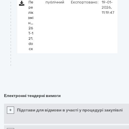
Пе
публічний
Експортовано:
19-01-
ре
2026,
лік
11:19:47
змі
н_
26
Т-1
21.
do
cx
Електронні тендерні вимоги
+
Підстави для відмови в участі у процедурі закупівлі