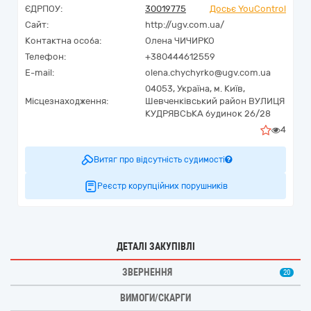
ЄДРПОУ:
30019775
Досьє YouControl
Сайт:
http://ugv.com.ua/
Контактна особа:
Олена ЧИЧИРКО
Телефон:
+380444612559
E-mail:
olena.chychyrko@ugv.com.ua
04053,
Україна
,
м. Київ,
Місцезнаходження:
Шевченківський район ВУЛИЦЯ
КУДРЯВСЬКА будинок 26/28
4
Витяг про відсутність судимості
Реєстр корупційних порушників
ДЕТАЛІ ЗАКУПІВЛІ
ЗВЕРНЕННЯ
20
ВИМОГИ/СКАРГИ