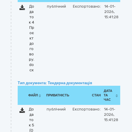
До
публічний
Експортовано:
14-01-
да
2026,
то
15:41:28
к 4
Пр
оє
кт
до
го
во
ру.
do
cx
Тип документа: Тендерна документація
ДАТА
ФАЙЛ
ПРИВАТНІСТЬ
СТАН
ТА
ЧАС
До
публічний
Експортовано:
14-01-
да
2026,
то
15:41:28
к 5
(О