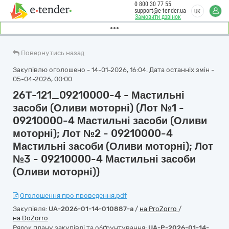
0 800 30 77 55
support@e-tender.ua
UK
Замовити дзвінок
Повернутись назад
Закупівлю оголошено - 14-01-2026, 16:04. Дата останніх змін -
05-04-2026, 00:00
26Т-121_09210000-4 - Мастильні
засоби (Оливи моторні) (Лот №1 -
09210000-4 Мастильні засоби (Оливи
моторні); Лот №2 - 09210000-4
Мастильні засоби (Оливи моторні); Лот
№3 - 09210000-4 Мастильні засоби
(Оливи моторні))
Оголошення про проведення.pdf
Закупівля:
UA-2026-01-14-010887-a
/
на ProZorro
/
на DoZorro
Рядок плану закупівлі та обґрунтування:
UA-P-2026-01-14-