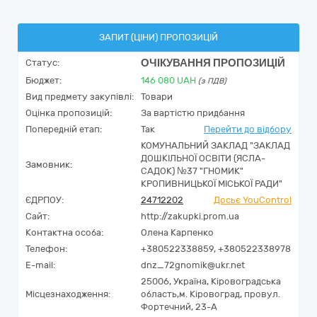
ЗАПИТ (ЦІНИ) ПРОПОЗИЦІЙ
ОЧІКУВАННЯ ПРОПОЗИЦІЙ
Статус:
Бюджет:
146 080
UAH
(з ПДВ)
Вид предмету закупівлі:
Товари
Оцінка пропозицій:
За вартістю придбання
Попередній етап:
Так
Перейти до відбору
КОМУНАЛЬНИЙ ЗАКЛАД "ЗАКЛАД
ДОШКІЛЬНОЇ ОСВІТИ (ЯСЛА-
Замовник:
САДОК) №37 "ГНОМИК"
КРОПИВНИЦЬКОЇ МІСЬКОЇ РАДИ"
ЄДРПОУ:
24712202
Досьє YouControl
Сайт:
http://zakupki.prom.ua
Контактна особа:
Олена Карпенко
Телефон:
+380522338859, +380522338978
E-mail:
dnz_72gnomik@ukr.net
25006,
Україна
,
Кіровоградська
Місцезнаходження:
область,
м. Кіровоград,
провул.
Фортечний, 23-А