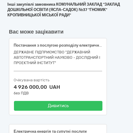
Інші закупівлі замовника КОМУНАЛЬНИЙ ЗАКЛАД "ЗАКЛАД
ДОШКІЛЬНОЇ ОСВІТИ (ЯСЛА-САДОК) №37 "ГНОМИК"
КРОПИВНИЦЬКОЇ МІСЬКОЇ РАДИ"
Вас може зацікавити
Постачання з послугою розподілу електричної енергії для забезпечення потреб електроустановок Споживача за допомогою технічних засобів розподілу електричної енергії, за ДК 021:2015: 09310000 - 5 - Електрична енергія.
ДЕРЖАВНЕ ПІДПРИЄМСТВО "ДЕРЖАВНИЙ
АВТОТРАНСПОРТНИЙ НАУКОВО - ДОСЛІДНИЙ І
ПРОЕКТНИЙ ІНСТИТУТ"
Очікувана вартість
4 926 000,00 UAH
без ПДВ
Дивитись
Електрична енергія та супутні послуги