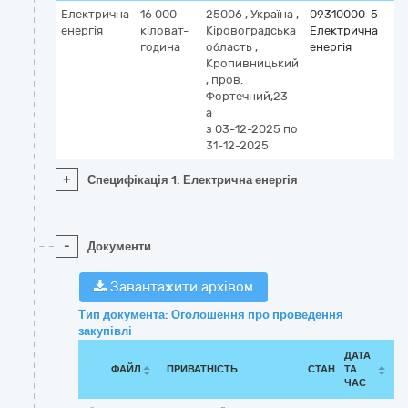
Електрична
16 000
25006
,
Україна
,
09310000-5
енергія
кіловат-
Кіровоградська
Електрична
година
область
,
енергія
Кропивницький
,
пров.
Фортечний,23-
а
з 03-12-2025
по
31-12-2025
+
Специфікація 1: Електрична енергія
-
Документи
Завантажити архівом
Тип документа: Оголошення про проведення
закупівлі
ДАТА
ФАЙЛ
ПРИВАТНІСТЬ
СТАН
ТА
ЧАС