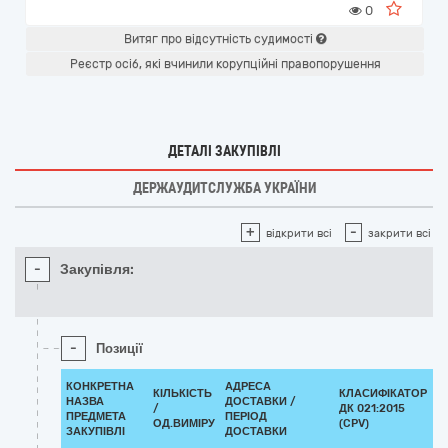
0
Витяг про відсутність судимості
Реєстр осіб, які вчинили корупційні правопорушення
ДЕТАЛІ ЗАКУПІВЛІ
ДЕРЖАУДИТСЛУЖБА УКРАЇНИ
+
-
відкрити всі
закрити всі
-
Закупівля:
-
Позиції
КОНКРЕТНА
АДРЕСА
КІЛЬКІСТЬ
КЛАСИФІКАТОР
НАЗВА
ДОСТАВКИ /
/
ДК 021:2015
К
ПРЕДМЕТА
ПЕРІОД
ОД.ВИМІРУ
(CPV)
ЗАКУПІВЛІ
ДОСТАВКИ