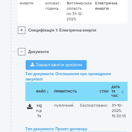
енергія
кіловат-
Житомирська
Електрична
година
область
енергія
по 31-12-
2025
+
Специфікація 1: Електрична енергія
-
Документи
Завантажити архівом
Тип документа: Оголошення про проведення
закупівлі
ДАТА
ФАЙЛ
ПРИВАТНІСТЬ
СТАН
ТА
ЧАС
sig
публічний
Експортовано:
31-10-
n.p
2025,
7s
15:30:13
Тип документа: Проект договору