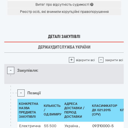
Витяг про відсутність судимості
Реєстр осіб, які вчинили корупційні правопорушення
ДЕТАЛІ ЗАКУПІВЛІ
ДЕРЖАУДИТСЛУЖБА УКРАЇНИ
+
-
відкрити всі
закрити всі
-
Закупівля:
-
Позиції
КОНКРЕТНА
АДРЕСА
КІЛЬКІСТЬ
КЛАСИФІКАТОР
НАЗВА
ДОСТАВКИ /
/
ДК 021:2015
КЛА
ПРЕДМЕТА
ПЕРІОД
ОД.ВИМІРУ
(CPV)
ЗАКУПІВЛІ
ДОСТАВКИ
Електрична
55 500
Україна
,
09310000-5