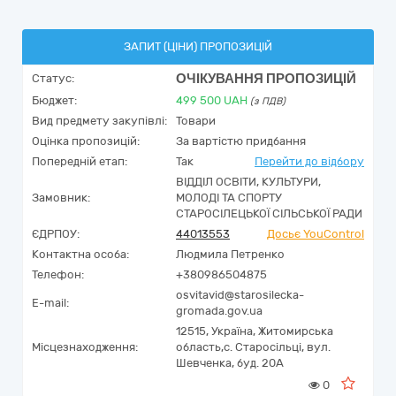
ЗАПИТ (ЦІНИ) ПРОПОЗИЦІЙ
ОЧІКУВАННЯ ПРОПОЗИЦІЙ
Статус:
Бюджет:
499 500
UAH
(з ПДВ)
Вид предмету закупівлі:
Товари
Оцінка пропозицій:
За вартістю придбання
Попередній етап:
Так
Перейти до відбору
ВІДДІЛ ОСВІТИ, КУЛЬТУРИ,
Замовник:
МОЛОДІ ТА СПОРТУ
СТАРОСІЛЕЦЬКОЇ СІЛЬСЬКОЇ РАДИ
ЄДРПОУ:
44013553
Досьє YouControl
Контактна особа:
Людмила Петренко
Телефон:
+380986504875
osvitavid@starosilecka-
E-mail:
gromada.gov.ua
12515,
Україна
,
Житомирська
Місцезнаходження:
область,
с. Старосільці,
вул.
Шевченка, буд. 20А
0