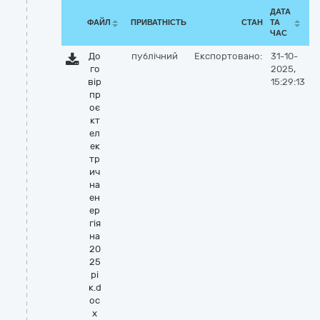
ДАТА
ФАЙЛ
ПРИВАТНІСТЬ
СТАН
ТА
ЧАС
До
публічний
Експортовано:
31-10-
го
2025,
вір
15:29:13
пр
оє
кт
ел
ек
тр
ич
на
ен
ер
гія
на
20
25
рі
к.d
oc
x