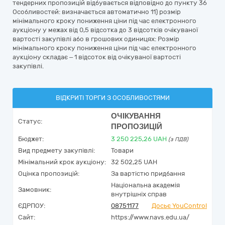
тендерних пропозицій відбувається відповідно до пункту 36
Особливостей: визначається автоматично 11) розмір
мінімального кроку пониження ціни під час електронного
аукціону у межах від 0,5 відсотка до 3 відсотків очікуваної
вартості закупівлі або в грошових одиницях: Розмір
мінімального кроку пониження ціни під час електронного
аукціону складає – 1 відсоток від очікуваної вартості
закупівлі.
ВІДКРИТІ ТОРГИ З ОСОБЛИВОСТЯМИ
ОЧІКУВАННЯ
Статус:
ПРОПОЗИЦІЙ
Бюджет:
3 250 225,26
UAH
(з ПДВ)
Вид предмету закупівлі:
Товари
Мінімальний крок аукціону:
32 502,25 UAH
Оцінка пропозицій:
За вартістю придбання
Національна академія
Замовник:
внутрішніх справ
ЄДРПОУ:
08751177
Досьє YouControl
Сайт:
https://www.navs.edu.ua/