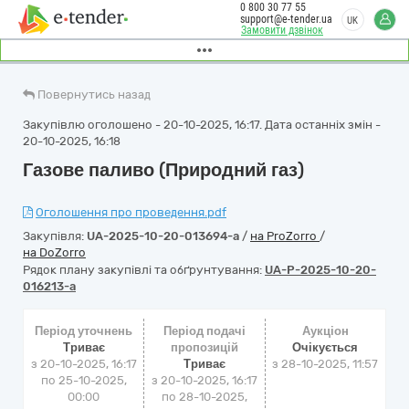
0 800 30 77 55
support@e-tender.ua
UK
Замовити дзвінок
Повернутись назад
Закупівлю оголошено - 20-10-2025, 16:17. Дата останніх змін -
20-10-2025, 16:18
Газове паливо (Природний газ)
Оголошення про проведення.pdf
Закупівля:
UA-2025-10-20-013694-a
/
на ProZorro
/
на DoZorro
Рядок плану закупівлі та обґрунтування:
UA-P-2025-10-20-
016213-a
Період уточнень
Період подачі
Аукціон
Триває
пропозицій
Очікується
з 20-10-2025, 16:17
Триває
з
28-10-2025, 11:57
по 25-10-2025,
з 20-10-2025, 16:17
00:00
по 28-10-2025,