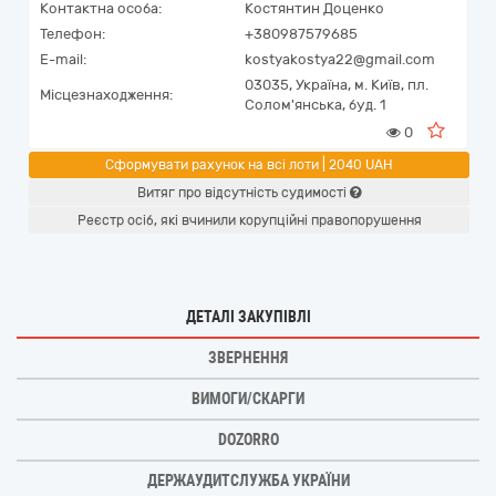
Контактна особа:
Костянтин Доценко
Телефон:
+380987579685
E-mail:
kostyakostya22@gmail.com
03035,
Україна
,
м. Київ,
пл.
Місцезнаходження:
Солом'янська, буд. 1
0
Сформувати рахунок на всі лоти | 2040 UAH
Витяг про відсутність судимості
Реєстр осіб, які вчинили корупційні правопорушення
ДЕТАЛІ ЗАКУПІВЛІ
ЗВЕРНЕННЯ
ВИМОГИ/СКАРГИ
DOZORRO
ДЕРЖАУДИТСЛУЖБА УКРАЇНИ