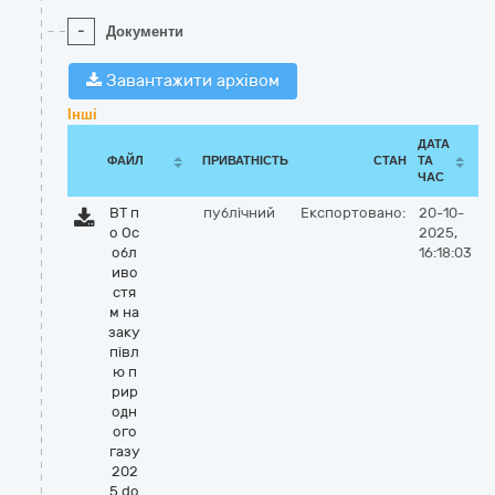
-
Документи
Завантажити архівом
Інші
ДАТА
ФАЙЛ
ПРИВАТНІСТЬ
СТАН
ТА
ЧАС
ВТ п
публічний
Експортовано:
20-10-
о Ос
2025,
обл
16:18:03
иво
стя
м на
заку
півл
ю п
рир
одн
ого
газу
202
5.do