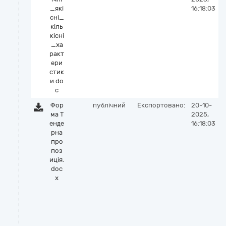
_які
16:18:03
сні_
кіль
кісні
_ха
ракт
ери
стик
и.do
c
Фор
публічний
Експортовано:
20-10-
ма Т
2025,
енде
16:18:03
рна
про
поз
иція.
doc
x