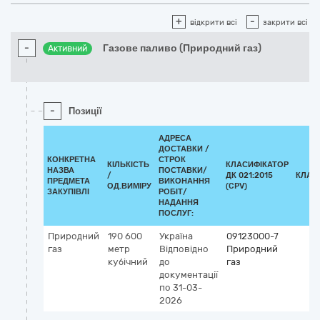
+
-
відкрити всі
закрити всі
-
Газове паливо (Природний газ)
Активний
-
Позиції
АДРЕСА
ДОСТАВКИ /
КОНКРЕТНА
СТРОК
КІЛЬКІСТЬ
КЛАСИФІКАТОР
НАЗВА
ПОСТАВКИ/
/
ДК 021:2015
КЛАС
ПРЕДМЕТА
ВИКОНАННЯ
ОД.ВИМІРУ
(CPV)
ЗАКУПІВЛІ
РОБІТ/
НАДАННЯ
ПОСЛУГ:
Природний
190 600
Україна
09123000-7
газ
метр
Відповідно
Природний
кубічний
до
газ
документації
по 31-03-
2026