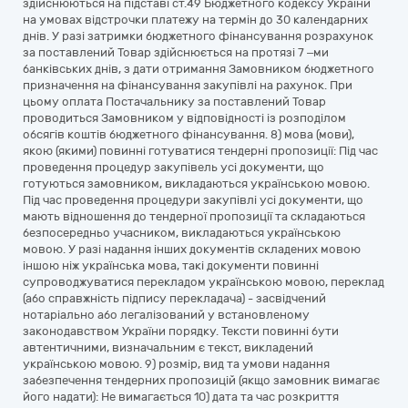
здійснюються на підставі ст.49 Бюджетного кодексу України
на умовах відстрочки платежу на термін до 30 календарних
днів. У разі затримки бюджетного фінансування розрахунок
за поставлений Товар здійснюється на протязі 7 –ми
банківських днів, з дати отримання Замовником бюджетного
призначення на фінансування закупівлі на рахунок. При
цьому оплата Постачальнику за поставлений Товар
проводиться Замовником у відповідності із розподілом
обсягів коштів бюджетного фінансування. 8) мова (мови),
якою (якими) повинні готуватися тендерні пропозиції: Під час
проведення процедур закупівель усі документи, що
готуються замовником, викладаються українською мовою.
Під час проведення процедури закупівлі усі документи, що
мають відношення до тендерної пропозиції та складаються
безпосередньо учасником, викладаються українською
мовою. У разі надання інших документів складених мовою
іншою ніж українська мова, такі документи повинні
супроводжуватися перекладом українською мовою, переклад
(або справжність підпису перекладача) - засвідчений
нотаріально або легалізований у встановленому
законодавством України порядку. Тексти повинні бути
автентичними, визначальним є текст, викладений
українською мовою. 9) розмір, вид та умови надання
забезпечення тендерних пропозицій (якщо замовник вимагає
його надати): Не вимагається 10) дата та час розкриття