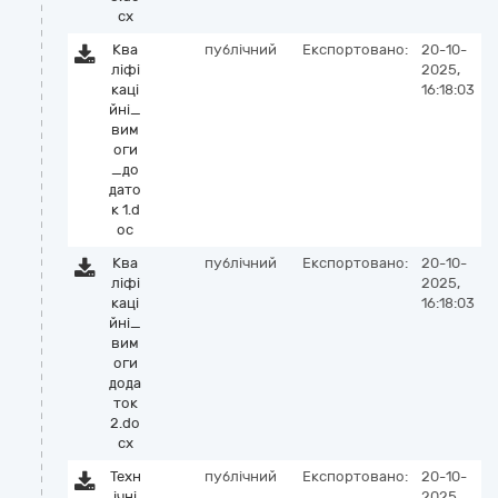
cx
Ква
публічний
Експортовано:
20-10-
ліфі
2025,
каці
16:18:03
йні_
вим
оги
_до
дато
к 1.d
oc
Ква
публічний
Експортовано:
20-10-
ліфі
2025,
каці
16:18:03
йні_
вим
оги
дода
ток
2.do
cx
Техн
публічний
Експортовано:
20-10-
ічні
2025,