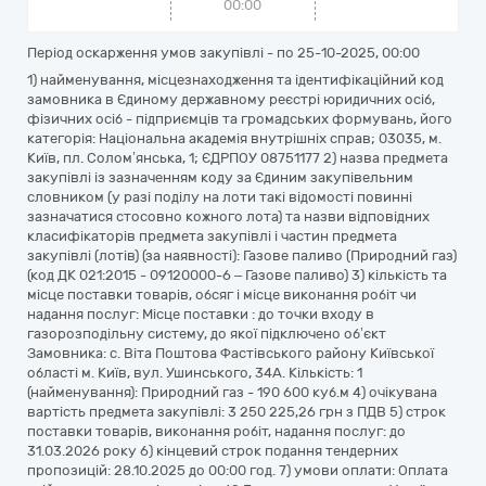
00:00
Період оскарження умов закупівлі - по
25-10-2025, 00:00
1) найменування, місцезнаходження та ідентифікаційний код
замовника в Єдиному державному реєстрі юридичних осіб,
фізичних осіб - підприємців та громадських формувань, його
категорія: Національна академія внутрішніх справ; 03035, м.
Київ, пл. Солом’янська, 1; ЄДРПОУ 08751177 2) назва предмета
закупівлі із зазначенням коду за Єдиним закупівельним
словником (у разі поділу на лоти такі відомості повинні
зазначатися стосовно кожного лота) та назви відповідних
класифікаторів предмета закупівлі і частин предмета
закупівлі (лотів) (за наявності): Газове паливо (Природний газ)
(код ДК 021:2015 - 09120000-6 – Газове паливо) 3) кількість та
місце поставки товарів, обсяг і місце виконання робіт чи
надання послуг: Місце поставки : до точки входу в
газорозподільну систему, до якої підключено об’єкт
Замовника: с. Віта Поштова Фастівського району Київської
області м. Київ, вул. Ушинського, 34А. Кількість: 1
(найменування): Природний газ - 190 600 куб.м 4) очікувана
вартість предмета закупівлі: 3 250 225,26 грн з ПДВ 5) строк
поставки товарів, виконання робіт, надання послуг: до
31.03.2026 року 6) кінцевий строк подання тендерних
пропозицій: 28.10.2025 до 00:00 год. 7) умови оплати: Оплата