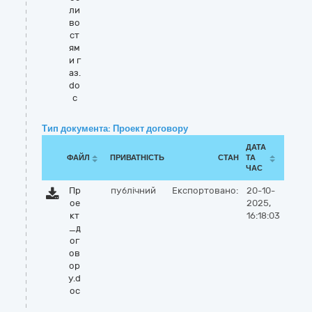
ли
во
ст
ям
и г
аз.
do
c
Тип документа: Проект договору
ДАТА
ФАЙЛ
ПРИВАТНІСТЬ
СТАН
ТА
ЧАС
Пр
публічний
Експортовано:
20-10-
ое
2025,
кт
16:18:03
_д
ог
ов
ор
у.d
oc