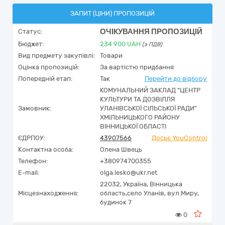
ЗАПИТ (ЦІНИ) ПРОПОЗИЦІЙ
ОЧІКУВАННЯ ПРОПОЗИЦІЙ
Статус:
Бюджет:
234 900
UAH
(з ПДВ)
Вид предмету закупівлі:
Товари
Оцінка пропозицій:
За вартістю придбання
Попередній етап:
Так
Перейти до відбору
КОМУНАЛЬНИЙ ЗАКЛАД "ЦЕНТР
КУЛЬТУРИ ТА ДОЗВІЛЛЯ
Замовник:
УЛАНІВСЬКОЇ СІЛЬСЬКОЇ РАДИ"
ХМІЛЬНИЦЬКОГО РАЙОНУ
ВІННИЦЬКОЇ ОБЛАСТІ
ЄДРПОУ:
43907566
Досьє YouControl
Контактна особа:
Олена Швець
Телефон:
+380974700355
E-mail:
olga.lesko@ukr.net
22032,
Україна
,
Вінницька
Місцезнаходження:
область,
село Уланів,
вул.Миру,
будинок 7
0