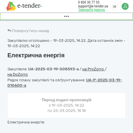
0 800 30 77 55
support@e-tender.ua
UK
Замовити дзвінок
Повернутись назад
Закупівлю оголошено - 19-03-2025, 14:22. Дата останніх змін -
19-03-2025, 14:22
Електрична енергія
Закупівля:
UA-2025-03-19-008593-a
/
на ProZorro
/
на DoZorro
Рядок плану закупівлі та обґрунтування:
UA-P-2025-03-19-
010600-a
Період подачі пропозицій
з 19-03-2025, 14:22
по 25-03-2025, 14:18
Електрична енергія