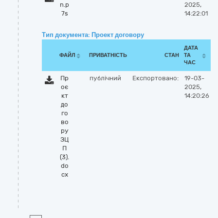
n.p
2025,
7s
14:22:01
Тип документа: Проект договору
ДАТА
ФАЙЛ
ПРИВАТНІСТЬ
СТАН
ТА
ЧАС
Пр
публічний
Експортовано:
19-03-
оє
2025,
кт
14:20:26
до
го
во
ру
ЗЦ
П
(3).
do
cx