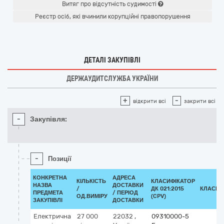
Витяг про відсутність судимості
Реєстр осіб, які вчинили корупційні правопорушення
ДЕТАЛІ ЗАКУПІВЛІ
ДЕРЖАУДИТСЛУЖБА УКРАЇНИ
+
-
відкрити всі
закрити всі
-
Закупівля:
-
Позиції
КОНКРЕТНА
АДРЕСА
КІЛЬКІСТЬ
КЛАСИФІКАТОР
НАЗВА
ДОСТАВКИ
/
ДК 021:2015
КЛАСИФ
ПРЕДМЕТА
/ ПЕРІОД
ОД.ВИМІРУ
(CPV)
ЗАКУПІВЛІ
ДОСТАВКИ
Електрична
27 000
22032
,
09310000-5