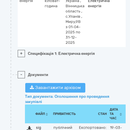
енергія
кіловат-
Україна
,
Електрична
година
Вінницька
енергія
область
,
с.Уланів
,
Миру,9В
з 01-04-
2025
по
31-12-
2025
+
Специфікація 1: Електрична енергія
-
Документи
Завантажити архівом
Тип документа: Оголошення про проведення
закупівлі
ДАТА
ФАЙЛ
ПРИВАТНІСТЬ
СТАН
ТА
ЧАС
sig
публічний
Експортовано:
19-03-