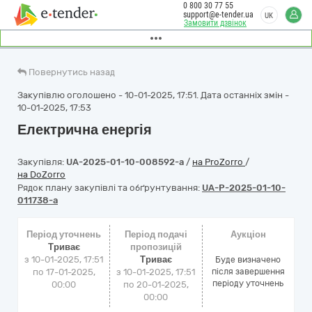
0 800 30 77 55
support@e-tender.ua
UK
Замовити дзвінок
Повернутись назад
Закупівлю оголошено - 10-01-2025, 17:51. Дата останніх змін -
10-01-2025, 17:53
Електрична енергія
Закупівля:
UA-2025-01-10-008592-a
/
на ProZorro
/
на DoZorro
Рядок плану закупівлі та обґрунтування:
UA-P-2025-01-10-
011738-a
Період уточнень
Період подачі
Аукціон
Триває
пропозицій
з 10-01-2025, 17:51
Триває
Буде визначено
по 17-01-2025,
з 10-01-2025, 17:51
після завершення
періоду уточнень
00:00
по 20-01-2025,
00:00