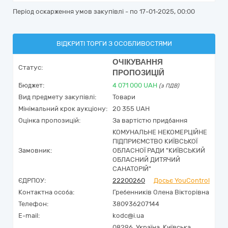
Період оскарження умов закупівлі - по
17-01-2025, 00:00
ВІДКРИТІ ТОРГИ З ОСОБЛИВОСТЯМИ
ОЧІКУВАННЯ
Статус:
ПРОПОЗИЦІЙ
Бюджет:
4 071 000
UAH
(з ПДВ)
Вид предмету закупівлі:
Товари
Мінімальний крок аукціону:
20 355 UAH
Оцінка пропозицій:
За вартістю придбання
КОМУНАЛЬНЕ НЕКОМЕРЦІЙНЕ
ПІДПРИЄМСТВО КИЇВСЬКОЇ
Замовник:
ОБЛАСНОЇ РАДИ "КИЇВСЬКИЙ
ОБЛАСНИЙ ДИТЯЧИЙ
САНАТОРІЙ"
ЄДРПОУ:
22200260
Досьє YouControl
Контактна особа:
Гребенників Олена Вікторівна
Телефон:
380936207144
E-mail:
kodc@i.ua
08296,
Україна
,
Київська