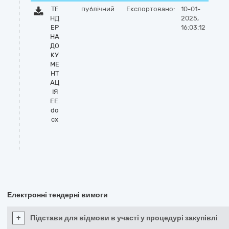
ТЕ
публічний
Експортовано:
10-01-
НД
2025,
ЕР
16:03:12
НА
ДО
КУ
МЕ
НТ
АЦ
ІЯ
ЕЕ.
do
cx
Електронні тендерні вимоги
+
Підстави для відмови в участі у процедурі закупівлі