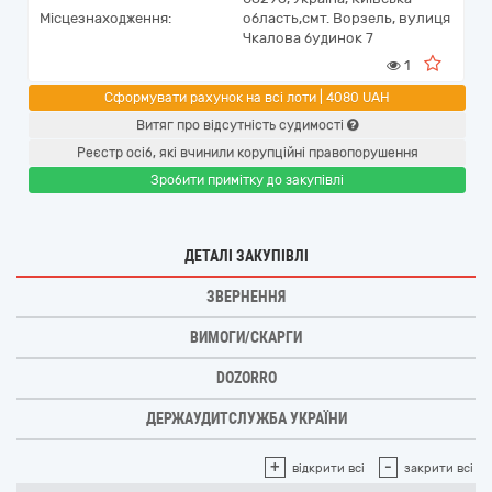
Місцезнаходження:
область,
смт. Ворзель,
вулиця
Чкалова будинок 7
1
Сформувати рахунок на всі лоти | 4080 UAH
Витяг про відсутність судимості
Реєстр осіб, які вчинили корупційні правопорушення
Зробити примітку до закупівлі
ДЕТАЛІ ЗАКУПІВЛІ
ЗВЕРНЕННЯ
ВИМОГИ/СКАРГИ
DOZORRO
ДЕРЖАУДИТСЛУЖБА УКРАЇНИ
+
-
відкрити всі
закрити всі