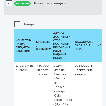
-
Електрична енергія
Активний
-
Позиції
АДРЕСА
ДОСТАВКИ /
КОНКРЕТНА
СТРОК
КІЛЬКІСТЬ
КЛАСИФІКАТОР
НАЗВА
ПОСТАВКИ/
/
ДК 021:2015
КЛАС
ПРЕДМЕТА
ВИКОНАННЯ
ОД.ВИМІРУ
(CPV)
ЗАКУПІВЛІ
РОБІТ/
НАДАННЯ
ПОСЛУГ:
Електрична
460 000
08296
09310000-5
енергія
кіловат-
Україна
Електрична
година
Київська
енергія
область
смт.
Ворзель
вулиця
Юрія
Кондратюка
будинок 7