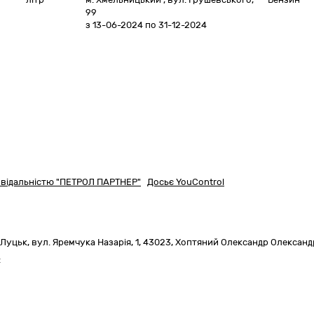
99
з 13-06-2024
по 31-12-2024
овідальністю "ПЕТРОЛ ПАРТНЕР"
Досьє YouControl
 Луцьк,
вул. Яремчука Назарія, 1
,
43023
,
Хоптяний Олександр Олексан
: