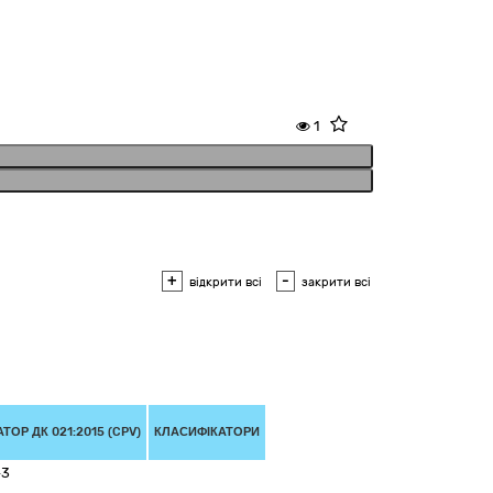
1
+
-
відкрити всі
закрити всі
ТОР ДК 021:2015 (CPV)
КЛАСИФІКАТОРИ
-3