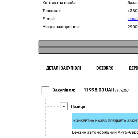
Контактна особа:
Заха
Телефон:
+380
E-mail:
[emai
Місцезнаходження:
2900
ДЕТАЛІ ЗАКУПІВЛІ
DOZORRO
ДЕР
-
Закупівля:
11 998,00
UAH
(з ПДВ)
-
Позиції
КОНКРЕТНА НАЗВА ПРЕДМЕТА ЗАКУП
Бензин автомобільний A-95-Євр