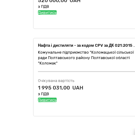
520 000,00 UAH
з ПДВ
Дивитись
Нафта і дистиляти - за кодом CPV за ДК 021:2015 -09130000-9 (Бензин А-95 , відповідний код за ДК 021:2015 - 09132000-3- Бензин, дизельне п
Комунальне підприємство "Коломацької сільської
ради Полтавського району Полтавської області
"Коломак"
Очікувана вартість
1 995 031,00 UAH
з ПДВ
Дивитись