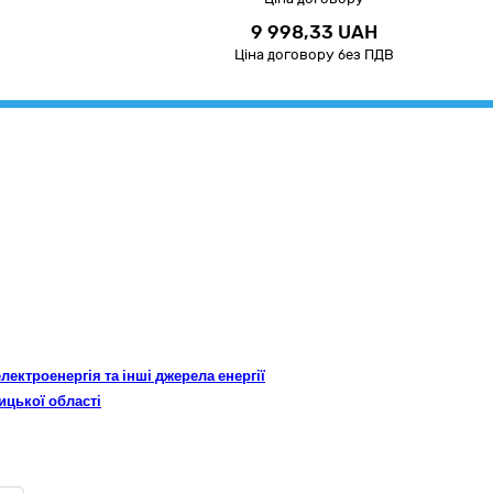
9 998,33 UAH
Ціна договору без ПДВ
електроенергія та інші джерела енергії
ицької області