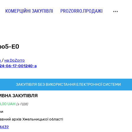
КОМЕРЦІЙНІ ЗАКУПІВЛІ
PROZORRO.ПРОДАЖІ
ро5-Е0
o
/
на DoZorro
24-06-17-001240-a
ЗАКУПІВЛЯ БЕЗ ВИКОРИСТАННЯ ЕЛЕКТРОННОЇ СИСТЕМИ
ИВНА ЗАКУПІВЛЯ
8,00
UAH
(з ПДВ)
ри
авний архів Хмельницької області
4439