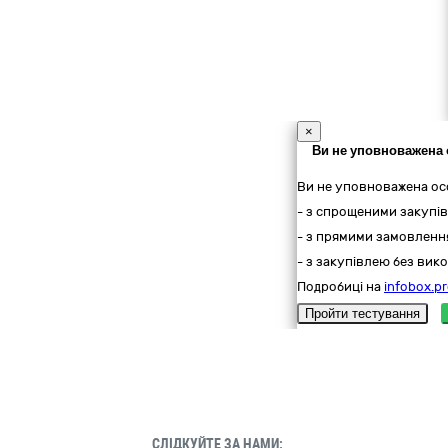
×
Ви не уповноважена 
Ви не уповноважена ос
- з спрощеними закупів
- з прямими замовлення
- з закупівлею без вико
Подробиці на
infobox.pr
Пройти тестування
СЛІДКУЙТЕ ЗА НАМИ: