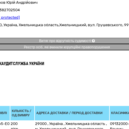
ров Юрій Андрійович
382702504
l protected]
0,
Україна
,
Хмельницька область,
Хмельницький,
вул. Грушевського, 99
Витяг про відсутність судимості
Реєстр осіб, які вчинили корупційні правопорушення
ЖАУДИТСЛУЖБА УКРАЇНИ
КІЛЬКІСТЬ /
ІВЛІ
АДРЕСА ДОСТАВКИ / ПЕРІОД ДОСТАВКИ
КЛАСИФІКА
ОД.ВИМІРУ
о5-Е0
200
29000
,
Україна
,
Хмельницька область
,
09132000
літр
м. Хмельницький
,
вул. Грушевського,
Бензин