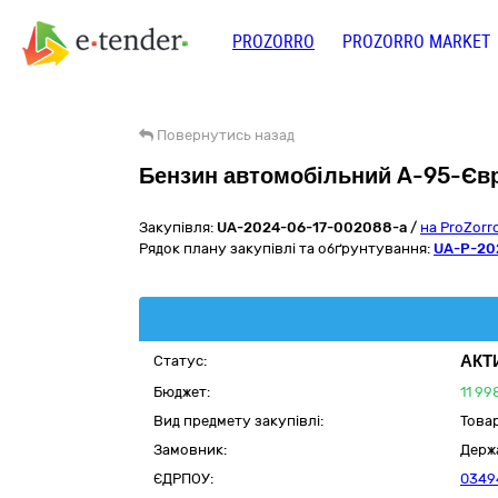
PROZORRO
PROZORRO MARKET
Повернутись назад
Бензин автомобільний A-95-Єв
Закупівля:
UA-2024-06-17-002088-a
/
на ProZorr
Рядок плану закупівлі та обґрунтування:
UA-P-20
АКТ
Статус:
Бюджет:
11 99
Вид предмету закупівлі:
Това
Замовник:
Держ
ЄДРПОУ:
0349