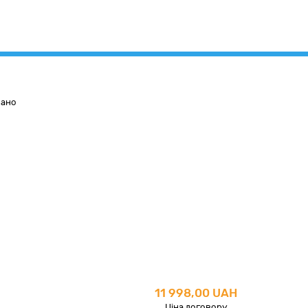
вано
11 998,00 UAH
Ціна договору