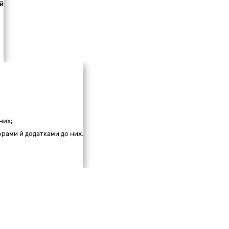
й
них;
ворами й додатками до них.