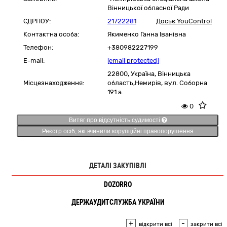
Вінницької обласної Ради
ЄДРПОУ:
21722281
Досьє YouControl
Контактна особа:
Якименко Ганна Іванівна
Телефон:
+380982227199
E-mail:
[email protected]
22800,
Україна
,
Вінницька
Місцезнаходження:
область,
Немирів,
вул. Соборна
191 а.
0
Витяг про відсутність судимості
Реєстр осіб, які вчинили корупційні правопорушення
ДЕТАЛІ ЗАКУПІВЛІ
DOZORRO
ДЕРЖАУДИТСЛУЖБА УКРАЇНИ
+
-
відкрити всі
закрити всі