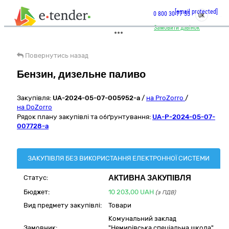
[email protected]
0 800 30 77 55
UK
Замовити дзвінок
Повернутись назад
Бензин, дизельне паливо
Закупівля:
UA-2024-05-07-005952-a
/
на ProZorro
/
на DoZorro
Рядок плану закупівлі та обґрунтування:
UA-P-2024-05-07-
007728-a
ЗАКУПІВЛЯ БЕЗ ВИКОРИСТАННЯ ЕЛЕКТРОННОЇ СИСТЕМИ
АКТИВНА ЗАКУПІВЛЯ
Статус:
Бюджет:
10 203,00
UAH
(з ПДВ)
Вид предмету закупівлі:
Товари
Комунальний заклад
Замовник:
"Немирівська спеціальна школа"