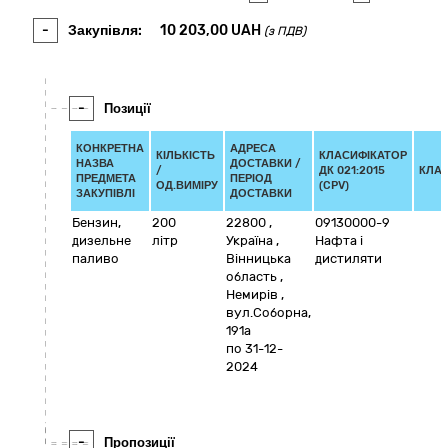
-
Закупівля:
10 203,00
UAH
(з ПДВ)
-
Позиції
КОНКРЕТНА
АДРЕСА
КІЛЬКІСТЬ
КЛАСИФІКАТОР
НАЗВА
ДОСТАВКИ /
/
ДК 021:2015
КЛА
ПРЕДМЕТА
ПЕРІОД
ОД.ВИМІРУ
(CPV)
ЗАКУПІВЛІ
ДОСТАВКИ
Бензин,
200
22800
,
09130000-9
дизельне
літр
Україна
,
Нафта і
паливо
Вінницька
дистиляти
область
,
Немирів
,
вул.Соборна,
191а
по 31-12-
2024
-
Пропозиції