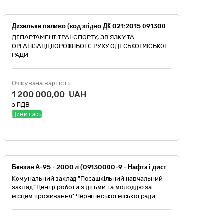
Дизельне паливо (код згідно ДК 021:2015 09130000-9 Нафта і дистиляти)
ДЕПАРТАМЕНТ ТРАНСПОРТУ, ЗВ'ЯЗКУ ТА
ОРГАНІЗАЦІЇ ДОРОЖНЬОГО РУХУ ОДЕСЬКОЇ МІСЬКОЇ
РАДИ
Очікувана вартість
1 200 000,00 UAH
з ПДВ
Дивитись
Бензин А-95 - 2000 л (09130000-9 - Нафта і дистиляти)
Комунальний заклад "Позашкільний навчальний
заклад "Центр роботи з дітьми та молоддю за
місцем проживання" Чернігівської міської ради