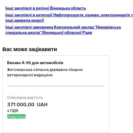
Інші закупівлі в регіоні Вінницька область
Інші закупівлі в категорії Нафтопродукти, паливо, електроенергія т
інші джерела енергії
Інші закупівлі замовника Комунальний заклад "Немирівська
спеціальна школа" Вінницької обласної Ради
Вас може зацікавити
Бензин А-95 для автомобілів
Житомирська обласна державна лікарня
ветеринарної медицини
Очікувана вартість
371 000,00 UAH
з ПДВ
Дивитись