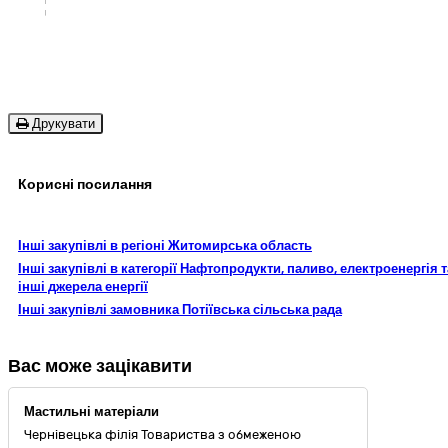
Друкувати
Корисні посилання
Інші закупівлі в регіоні Житомирська область
Інші закупівлі в категорії Нафтопродукти, паливо, електроенергія т
інші джерела енергії
Інші закупівлі замовника Потіївська сільська рада
Вас може зацікавити
Мастильні матеріали
Чернівецька філія Товариства з обмеженою