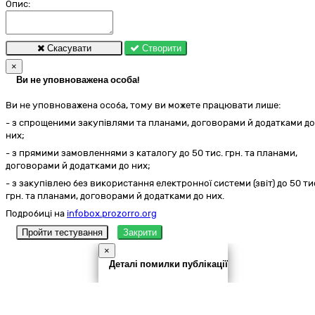
Опис:
Скасувати
Створити
×
Ви не уповноважена особа!
Ви не уповноважена особа, тому ви можете працювати лише:
- з спрощеними закупівлями та планами, договорами й додатками до
них;
- з прямими замовленнями з каталогу до 50 тис. грн. та планами,
договорами й додатками до них;
- з закупівлею без використання електронної системи (звіт) до 50 ти
грн. та планами, договорами й додатками до них.
Подробиці на
infobox.prozorro.org
Пройти тестування
Закрити
×
Деталі помилки публікації