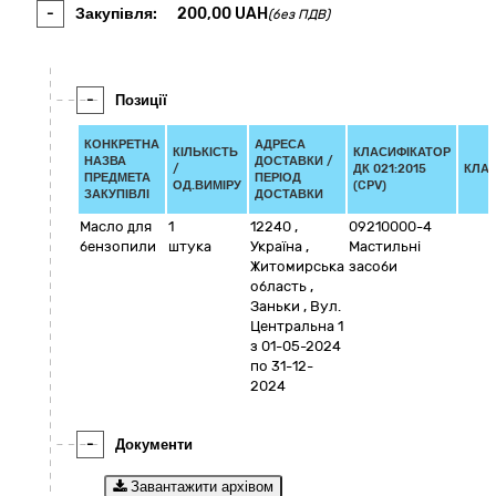
-
Закупівля:
200,00
UAH
(без ПДВ)
-
Позиції
КОНКРЕТНА
АДРЕСА
КІЛЬКІСТЬ
КЛАСИФІКАТОР
НАЗВА
ДОСТАВКИ /
/
ДК 021:2015
КЛА
ПРЕДМЕТА
ПЕРІОД
ОД.ВИМІРУ
(CPV)
ЗАКУПІВЛІ
ДОСТАВКИ
Масло для
1
12240
,
09210000-4
бензопили
штука
Україна
,
Мастильні
Житомирська
засоби
область
,
Заньки
,
Вул.
Центральна 1
з 01-05-2024
по 31-12-
2024
-
Документи
Завантажити архівом