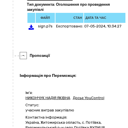
Тип документа: Оголошення про проведення
закупівлі
ФАЙЛ
СТАН
ДАТА ТА ЧАС
sign.p7s
Експортовано:
07-05-2024, 10:34:27
-
Пропозиції
Інформація про Переможця:
Ім'я:
НИКОНЧУК НАДІЯ ЯКІВНА
Досьє YouControl
Статус:
учасник виграв закупівлю
Контактна інформація:
Україна
,
Житомирська область
,
с. Потіївка,
Радомишльський р-н село Потіївка ВУЛИЦЯ