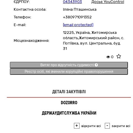
ЄДРПОУ:
04343903
Досьє YouControl
Контактна особа:
Іляна Пташинська
Телефон:
+380971091352
E-mail:
[email protected]
12225,
Україна
,
Житомирська
область,
Житомирський район, с.
Місцезнаходження:
Потіївка,
вул. Центральна, буд.
31
0
Витяг про відсутність судимості
Реєстр осіб, які вчинили корупційні правопорушення
ДЕТАЛІ ЗАКУПІВЛІ
DOZORRO
ДЕРЖАУДИТСЛУЖБА УКРАЇНИ
+
-
відкрити всі
закрити всі