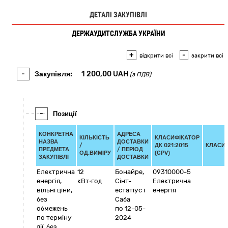
ДЕТАЛІ ЗАКУПІВЛІ
ДЕРЖАУДИТСЛУЖБА УКРАЇНИ
+
-
відкрити всі
закрити всі
-
Закупівля:
1 200,00
UAH
(з ПДВ)
-
Позиції
КОНКРЕТНА
АДРЕСА
КІЛЬКІСТЬ
КЛАСИФІКАТОР
НАЗВА
ДОСТАВКИ
/
ДК 021:2015
КЛАСИ
ПРЕДМЕТА
/ ПЕРІОД
ОД.ВИМІРУ
(CPV)
ЗАКУПІВЛІ
ДОСТАВКИ
Електрична
12
Бонайре,
09310000-5
енергія,
кВт⋅год
Сінт-
Електрична
вільні ціни,
естатіус і
енергія
без
Саба
обмежень
по 12-05-
по терміну
2024
дії, без