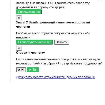
ласка, для накладання КЕП дочекайтесь експорту
документів та спробуйте ще раз.
Спробувати ще
×
Увага! У Вашій пропозиції наявні неекспортовані
чернетки
Необхідно експортувати документи чернетки або
видалити
Експортувати чернетки
Закрити
×
Створити чернетку
Після завантаження технічної специфікації у вас не буде
можливості змінити обраний товар, бажаєте продовжити?
Ні
Так
Друкувати реєстр отриманих тендерних пропозицій