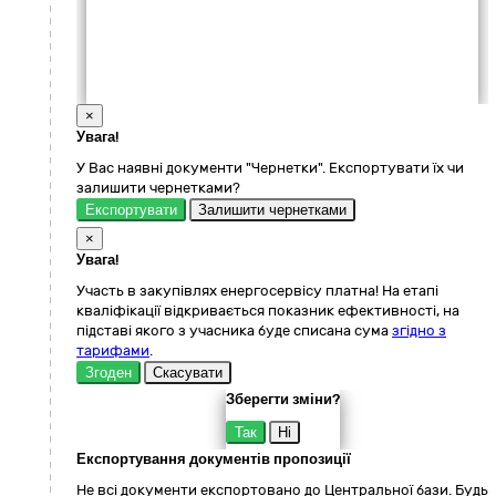
×
Увага!
У Вас наявні документи "Чернетки". Експортувати їх чи
залишити чернетками?
Експортувати
Залишити чернетками
×
Увага!
Участь в закупівлях енергосервісу платна! На етапі
кваліфікації відкривається показник ефективності, на
підставі якого з учасника буде списана сума
згідно з
тарифами
.
Згоден
Скасувати
Зберегти зміни?
Так
Ні
Експортування документів пропозиції
Не всі документи експортовано до Центральної бази. Будь