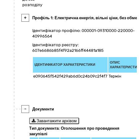
розподілу
+
Профіль 1: Електрична енергія, вільні ціни, без обмеж
Ідентифікатор профілю: 000001-09310000-220000-
40996564
Ідентифікатор реєстру:
607e6686b85f4f92a2166ff44481a185
ОПИС
ІДЕНТИФІКАТОР ХАРАКТЕРИСТИКИ
ХАРАКТЕРИСТИ
e090645f542f429ab6d0c24b09c2f4f7
Термін
-
Документи
Завантажити архівом
Тип документа: Оголошення про проведення
закупівлі