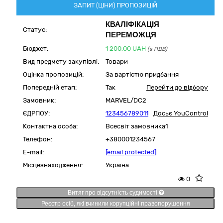
ЗАПИТ (ЦІНИ) ПРОПОЗИЦІЙ
КВАЛІФІКАЦІЯ
Статус:
ПЕРЕМОЖЦЯ
Бюджет:
1 200,00
UAH
(з ПДВ)
Вид предмету закупівлі:
Товари
Оцінка пропозицій:
За вартістю придбання
Попередній етап:
Так
Перейти до відбору
Замовник:
MARVEL/DC2
ЄДРПОУ:
123456789011
Досьє YouControl
Контактна особа:
Всесвіт замовника1
Телефон:
+380001234567
E-mail:
[email protected]
Місцезнаходження:
Україна
0
Витяг про відсутність судимості
Реєстр осіб, які вчинили корупційні правопорушення