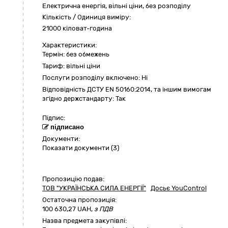
Електрична енергія, вільні ціни, без розподілу
Кількість / Одиниця виміру:
21000 кіловат-година
Характеристики:
Термін:
без обмежень
Тариф:
вільні ціни
Послуги розподілу включено:
Ні
Відповідність ДСТУ EN 50160:2014, та іншим вимогам
згідно держстандарту:
Так
Підпис:
підписано
Документи:
Показати документи (3)
Пропозицію подав:
ТОВ "УКРАЇНСЬКА СИЛА ЕНЕРГІЇ"
Досьє YouControl
Остаточна пропозиція:
100 630,27
UAH,
з ПДВ
Назва предмета закупівлі: