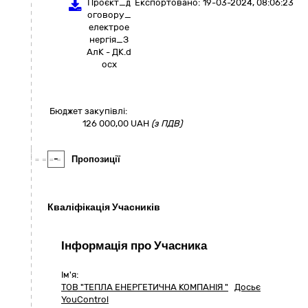
Проєкт_д
Експортовано:
19-03-2024, 08:06:23
оговору_
електрое
нергія_З
АлК - ДК.d
ocx
Бюджет закупівлі:
126 000,00
UAH
(з ПДВ)
-
Пропозиції
Кваліфікація Учасників
Інформація про Учасника
Ім'я:
ТОВ "ТЕПЛА ЕНЕРГЕТИЧНА КОМПАНІЯ "
Досьє
YouControl