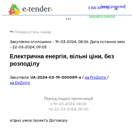
[email protected]
0 800 30 77 55
UK
Замовити дзвінок
Повернутись назад
Закупівлю оголошено - 19-03-2024, 08:06. Дата останніх змін
- 22-03-2024, 09:03
Електрична енергія, вільні ціни, без
розподілу
Закупівля:
UA-2024-03-19-000089-a
/
на ProZorro
/
на DoZorro
Період подачі пропозицій
з 19-03-2024, 08:06
по 22-03-2024, 09:00
згідно умов проєкту Договору