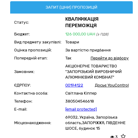
ЗАПИТ (ЦІНИ) ПРОПОЗИЦІЙ
КВАЛІФІКАЦІЯ
Статус:
ПЕРЕМОЖЦЯ
Бюджет:
126 000,00
UAH
(з ПДВ)
Вид предмету закупівлі:
Товари
Оцінка пропозицій:
За вартістю придбання
Попередній етап:
Так
Перейти до відбору
АКЦІОНЕРНЕ ТОВАРИСТВО
Замовник:
"ЗАПОРІЗЬКИЙ ВИРОБНИЧИЙ
АЛЮМІНІЄВИЙ КОМБІНАТ"
ЄДРПОУ:
00194122
Досьє YouControl
Контактна особа:
Світлана Кіппер
Телефон:
380504546618
E-mail:
[email protected]
69032,
Україна
,
Запорізька
Місцезнаходження:
область,
ЗАПОРІЖЖЯ,
ПІВДЕННЕ
ШОСЕ, будинок 15
3