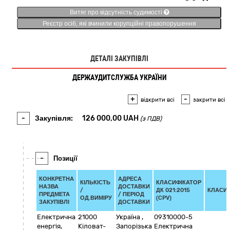
Витяг про відсутність судимості
Реєстр осіб, які вчинили корупційні правопорушення
ДЕТАЛІ ЗАКУПІВЛІ
ДЕРЖАУДИТСЛУЖБА УКРАЇНИ
+
-
відкрити всі
закрити всі
-
Закупівля:
126 000,00
UAH
(з ПДВ)
-
Позиції
КОНКРЕТНА
АДРЕСА
КІЛЬКІСТЬ
КЛАСИФІКАТОР
НАЗВА
ДОСТАВКИ
/
ДК 021:2015
КЛАСИ
ПРЕДМЕТА
/ ПЕРІОД
ОД.ВИМІРУ
(CPV)
ЗАКУПІВЛІ
ДОСТАВКИ
Електрична
21000
Україна
,
09310000-5
енергія,
Кіловат-
Запорізька
Електрична