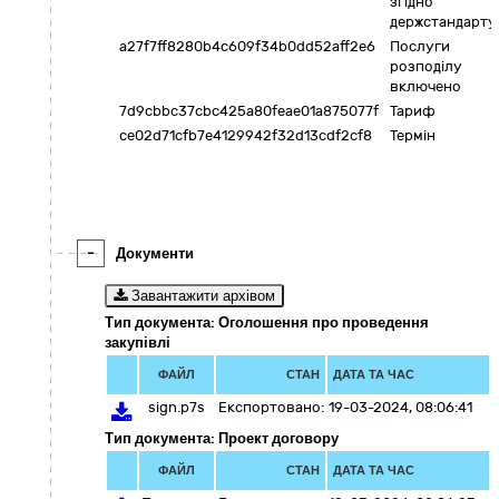
згідно
держстандарту
a27f7ff8280b4c609f34b0dd52aff2e6
Послуги
розподілу
включено
7d9cbbc37cbc425a80feae01a875077f
Тариф
ce02d71cfb7e4129942f32d13cdf2cf8
Термін
-
Документи
Завантажити архівом
Тип документа: Оголошення про проведення
закупівлі
ФАЙЛ
СТАН
ДАТА ТА ЧАС
sign.p7s
Експортовано:
19-03-2024, 08:06:41
Тип документа: Проект договору
ФАЙЛ
СТАН
ДАТА ТА ЧАС