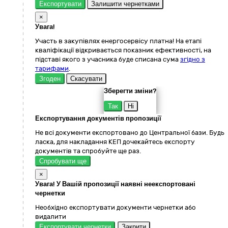
Експортувати
Залишити чернетками
×
Увага!
Участь в закупівлях енергосервісу платна! На етапі
кваліфікації відкривається показник ефективності, на
підставі якого з учасника буде списана сума
згідно з
тарифами
.
Згоден
Скасувати
Зберегти зміни?
Так
Ні
Експортування документів пропозиції
Не всі документи експортовано до Центральної бази. Будь
ласка, для накладання КЕП дочекайтесь експорту
документів та спробуйте ще раз.
Спробувати ще
×
Увага! У Вашій пропозиції наявні неекспортовані
чернетки
Необхідно експортувати документи чернетки або
видалити
Експортувати чернетки
Закрити