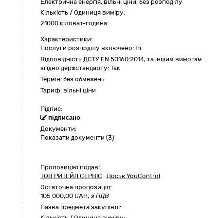
Електрична енергія, вільні ціни, без розподілу
Кількість / Одиниця виміру:
21000 кіловат-година
Характеристики:
Послуги розподілу включено:
Ні
Відповідність ДСТУ EN 50160:2014, та іншим вимогам
згідно держстандарту:
Так
Термін:
без обмежень
Тариф:
вільні ціни
Підпис:
підписано
Документи:
Показати документи (3)
Пропозицію подав:
ТОВ РИТЕЙЛ СЕРВІС
Досьє YouControl
Остаточна пропозиція:
105 000,00
UAH,
з ПДВ
Назва предмета закупівлі:
Кількість / Одиниця виміру: