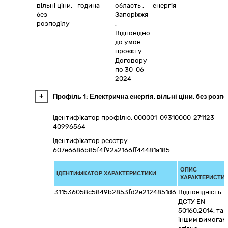
вільні ціни,
година
область
,
енергія
без
Запоріжжя
розподілу
,
Відповідно
до умов
проєкту
Договору
по 30-06-
2024
+
Профіль 1: Електрична енергія, вільні ціни, без розп
Ідентифікатор профілю: 000001-09310000-271123-
40996564
Ідентифікатор реєстру:
607e6686b85f4f92a2166ff44481a185
ОПИС
ІДЕНТИФІКАТОР ХАРАКТЕРИСТИКИ
ХАРАКТЕРИСТИ
311536058c5849b2853fd2e2124851d6
Відповідність
ДСТУ EN
50160:2014, та
іншим вимогам