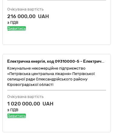
Очікувана вартість
216 000,00 UAH
з ПДВ
Дивитись
Електрична енергія, код 09310000-5 – Електрична енергія за ДК 021:2015 «Єдиний закупівельний словник»
Комунальне некомерційне підприємство
«Петрівська центральна лікарня» Петрівської
селищної ради Олександрійського району
Кіровоградської області
Очікувана вартість
1 020 000,00 UAH
з ПДВ
Дивитись