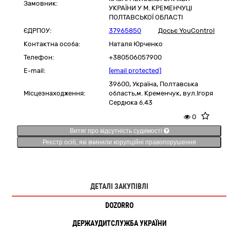
Замовник:
УКРАЇНИ У М. КРЕМЕНЧУЦІ
ПОЛТАВСЬКОЇ ОБЛАСТІ
ЄДРПОУ:
37965850
Досьє YouControl
Контактна особа:
Наталя Юрченко
Телефон:
+380506057900
E-mail:
[email protected]
39600,
Україна
,
Полтавська
Місцезнаходження:
область,
м. Кременчук,
вул.Ігоря
Сердюка б.43
0
Витяг про відсутність судимості
Реєстр осіб, які вчинили корупційні правопорушення
ДЕТАЛІ ЗАКУПІВЛІ
DOZORRO
ДЕРЖАУДИТСЛУЖБА УКРАЇНИ