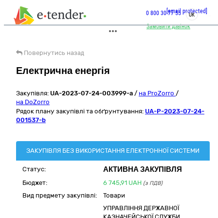
[email protected]
0 800 30 77 55
UK
Замовити дзвінок
Повернутись назад
Електрична енергія
Закупівля:
UA-2023-07-24-003999-a
/
на ProZorro
/
на DoZorro
Рядок плану закупівлі та обґрунтування:
UA-P-2023-07-24-
001537-b
ЗАКУПІВЛЯ БЕЗ ВИКОРИСТАННЯ ЕЛЕКТРОННОЇ СИСТЕМИ
АКТИВНА ЗАКУПІВЛЯ
Статус:
Бюджет:
6 745,91
UAH
(з ПДВ)
Вид предмету закупівлі:
Товари
УПРАВЛІННЯ ДЕРЖАВНОЇ
КАЗНАЧЕЙСЬКОЇ СЛУЖБИ