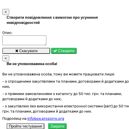
×
Створити повідомлення з вимогою про усунення
невідповідностей
Опис:
Скасувати
Створити
×
Ви не уповноважена особа!
Ви не уповноважена особа, тому ви можете працювати лише:
- з спрощеними закупівлями та планами, договорами й додатками до
них;
- з прямими замовленнями з каталогу до 50 тис. грн. та планами,
договорами й додатками до них;
- з закупівлею без використання електронної системи (звіт) до 50 ти
грн. та планами, договорами й додатками до них.
Подробиці на
infobox.prozorro.org
Пройти тестування
Закрити