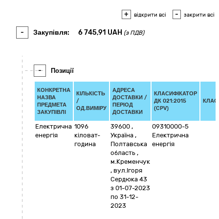
+
-
відкрити всі
закрити всі
-
Закупівля:
6 745,91
UAH
(з ПДВ)
-
Позиції
КОНКРЕТНА
АДРЕСА
КІЛЬКІСТЬ
КЛАСИФІКАТОР
НАЗВА
ДОСТАВКИ /
/
ДК 021:2015
КЛАС
ПРЕДМЕТА
ПЕРІОД
ОД.ВИМІРУ
(CPV)
ЗАКУПІВЛІ
ДОСТАВКИ
Електрична
1096
39600
,
09310000-5
енергія
кіловат-
Україна
,
Електрична
година
Полтавська
енергія
область
,
м.Кременчук
,
вул.Ігоря
Сердюка 43
з 01-07-2023
по 31-12-
2023