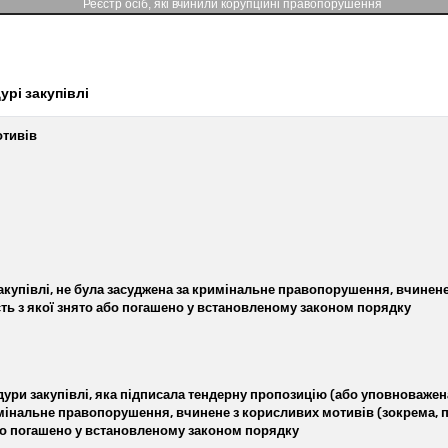
Реєстр осіб, які вчинили корупційні правопорушення
урі закупівлі
отивів
акупівлі, не була засуджена за кримінальне правопорушення, вчинене
ть з якої знято або погашено у встановленому законом порядку
ури закупівлі, яка підписала тендерну пропозицію (або уповноважена
римінальне правопорушення, вчинене з корисливих мотивів (зокрема, 
або погашено у встановленому законом порядку