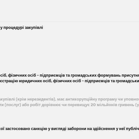
 у процедурі закупівлі
іб, фізичних осіб - підприємців та громадських формувань присутн
реєстрацію юридичних осіб, фізичних осіб - підприємців та громадськ
упівлі (крім нерезидентів), має антикорупційну програму чи уповнов
уги (послуг) або робіт дорівнює чи перевищує 20 мільйонів гривень (у
ї застосовано санкцію у вигляді заборони на здійснення у неї публічни