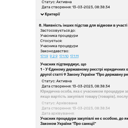
Статус: Активна
Дата створення: 13-03-2023, 08:38:34
Критерії
8. Наявність інших підстав для відмови в участі
Застосовується до:
Учасника процедури
Стосується:
Учасника процедури
Законодавство:
17.1.9
9.2.9
17.1.10
17.1.11
Учасник підтверджує, що
1 -
У Єдиному державному реєстрі юридичних ос
другої статті 9 Закону України "Про державну 
Статус: Активна
Дата створення: 13-03-2023, 08:38:34
Юридична особа, яка є учасником процедури зак
якщо вартість закупівлі товару (товарів), посл
Статус: Архівована
Дата створення: 13-03-2023, 08:38:34
Дата архівування:
Учасник процедури закупівлі не є особою, до яко
Законом України "Про санкції"