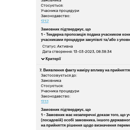
Замовника
Стосується:
Учасника процедури
Законодавство:
17.1.7
Замовник підтверджує, що
1 -
Тендерна пропозиція подана учасником конку
учасниками процедури закупівлі та/або з упо
Статус: Активна
Дата створення: 13-03-2023, 08:38:34
Критерії
7. Виявлення факту наміру впливу на прийнятт
Застосовується до:
Замовника
Стосується:
Учасника процедури
Законодавство:
17.1.1
Замовник підтверджує, що
1 -
Замовник має незаперечні докази того, що у
(посадовій) особі замовника, іншого державног
на прийняття рішення щодо визначення перемо