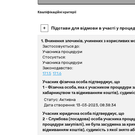
Кваліфікаційні критерії
+
Підстави для відмови в участі у процед
1. Вчинення злочинів, учинених з корисливих м
Застосовується до:
Учасника процедури
Стосується:
Учасника процедури
Законодавство:
17.1.5
17.1.6
Учасник фізична особа підтверджує, що
1 -
Фізична особа, яка є учасником процедури з
хабарництвом та відмиванням коштів), судиміс
Статус: Активна
Дата створення: 13-03-2023, 08:38:34
Учасник юридична особа підтверджує, що
2 -
Службова (посадова) особа учасника процед
процедури закупівлі), не була засуджена за к
відмиванням коштів), судимість з якої знято 