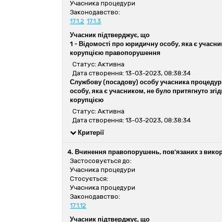
Учасника процедури
Законодавство:
17.1.2
17.1.3
Учасник підтверджує, що
1 -
Відомості про юридичну особу, яка є учасник
корупцією правопорушення
Статус: Активна
Дата створення: 13-03-2023, 08:38:34
Службову (посадову) особу учасника процедури
особу, яка є учасником, не було притягнуто зг
корупцією
Статус: Активна
Дата створення: 13-03-2023, 08:38:34
Критерії
4. Вчинення правопорушень, пов'язаних з вико
Застосовується до:
Учасника процедури
Стосується:
Учасника процедури
Законодавство:
17.1.12
Учасник підтверджує, що