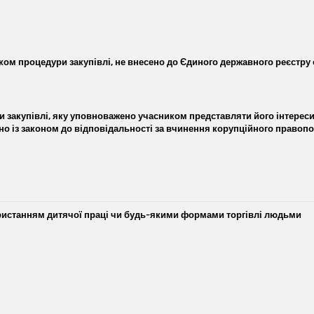
ом процедури закупівлі, не внесено до Єдиного державного реєстру ос
 закупівлі, яку уповноважено учасником представляти його інтереси
ідно із законом до відповідальності за вчинення корупційного право
ристанням дитячої праці чи будь-якими формами торгівлі людьми