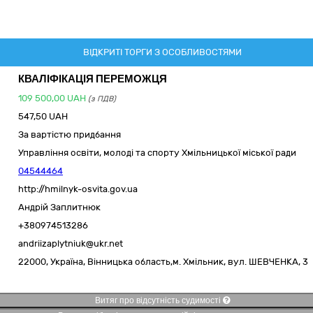
ВІДКРИТІ ТОРГИ З ОСОБЛИВОСТЯМИ
КВАЛІФІКАЦІЯ ПЕРЕМОЖЦЯ
109 500,00
UAH
(з ПДВ)
547,50 UAH
За вартістю придбання
Управління освіти, молоді та спорту Хмільницької міської ради
04544464
http://hmilnyk-osvita.gov.ua
Андрій Заплитнюк
+380974513286
andriizaplytniuk@ukr.net
22000,
Україна
,
Вінницька область,
м. Хмільник,
вул. ШЕВЧЕНКА, 3
Витяг про відсутність судимості