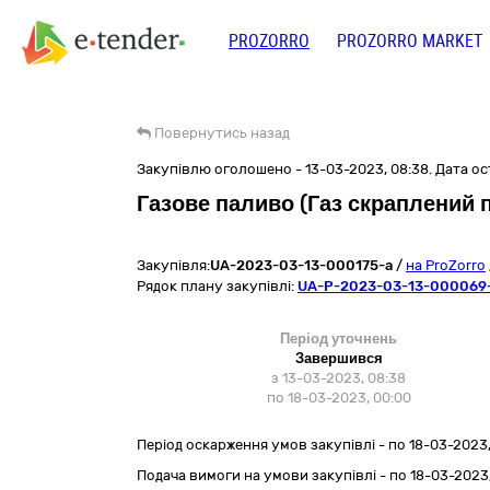
PROZORRO
PROZORRO MARKET
Повернутись назад
Закупівлю оголошено - 13-03-2023, 08:38. Дата ост
Газове паливо (Газ скраплений 
Закупівля:
UA-2023-03-13-000175-a
/
на ProZorro
Рядок плану закупівлі:
UA-P-2023-03-13-000069
Період уточнень
Завершився
з 13-03-2023, 08:38
по 18-03-2023, 00:00
Період оскарження умов закупівлі - по
18-03-2023,
Подача вимоги на умови закупівлі - по 18-03-2023