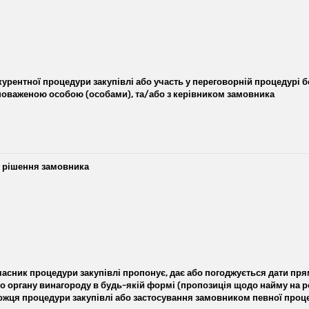
рентної процедури закупівлі або участь у переговорній процедурі б
вноваженою особою (особами), та/або з керівником замовника
я рішення замовника
часник процедури закупівлі пропонує, дає або погоджується дати пр
о органу винагороду в будь-якій формі (пропозиція щодо найму на ро
жця процедури закупівлі або застосування замовником певної проце