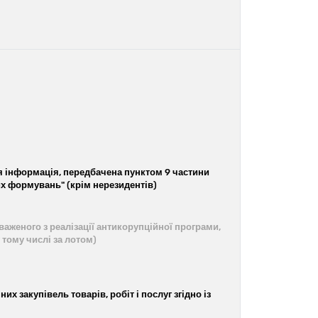
я інформація, передбачена пунктом 9 частини
их формувань" (крім нерезидентів)
аженого з реалізації антикорупційної програми,
 тому числі за лотом)
х закупівель товарів, робіт і послуг згідно із