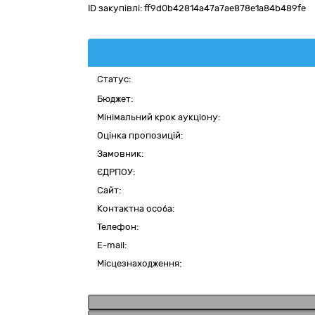
ID закупівлі:
ff9d0b42814a47a7ae878e1a84b489fe
Статус:
Бюджет:
Мінімальний крок аукціону:
Оцінка пропозицій:
Замовник:
ЄДРПОУ:
Сайт:
Контактна особа:
Телефон:
E-mail:
Місцезнаходження: