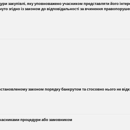
ри закупівлі, яку уповноважено учасником представляти його інтере
гнуто згідно із законом до відповідальності за вчинення правопоруше
встановленому законом порядку банкрутом та стосовно нього не відк
 учасниками процедури або замовником