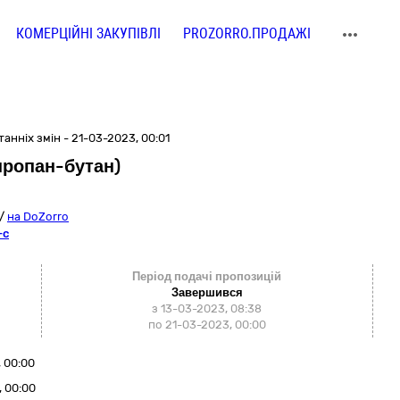
КОМЕРЦІЙНІ ЗАКУПІВЛІ
PROZORRO.ПРОДАЖІ
анніх змін - 21-03-2023, 00:01
пропан-бутан)
/
на DoZorro
-c
Період подачі пропозицій
Завершився
з 13-03-2023, 08:38
по 21-03-2023, 00:00
 00:00
, 00:00