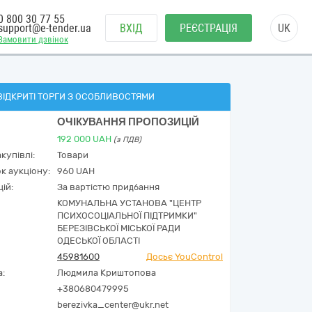
0 800 30 77 55
support@e-tender.ua
ВХІД
РЕЄСТРАЦІЯ
UK
Замовити дзвінок
ВІДКРИТІ ТОРГИ З ОСОБЛИВОСТЯМИ
ОЧІКУВАННЯ ПРОПОЗИЦІЙ
192 000
UAH
(з ПДВ)
купівлі:
Товари
к аукціону:
960 UAH
ій:
За вартістю придбання
КОМУНАЛЬНА УСТАНОВА "ЦЕНТР
ПСИХОСОЦІАЛЬНОЇ ПІДТРИМКИ"
БЕРЕЗІВСЬКОЇ МІСЬКОЇ РАДИ
ОДЕСЬКОЇ ОБЛАСТІ
45981600
Досьє YouControl
а:
Людмила Криштопова
+380680479995
berezivka_center@ukr.net