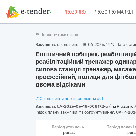
PROZORRO
PROZORRO MARKET
Повернутись назад
Закупівлю оголошено - 18-06-2026, 14:19. Дата остан
Еліптичний орбітрек, реабілітаці
реабілітаційний тренажер одинар
силова станція тренажер, масаже
професійний, полиця для фітболі
двома відсіками
Оголошення про проведення.pdf
Закупівля:
UA-2026-06-18-008172-a
/
на ProZorro
Рядок плану закупівлі та обґрунтування:
UA-P-202
Період уточнень
Період подачі
Триває
Трив