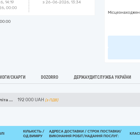
6, 14:19
з
26-06-2026, 13:34
6, 00:00
Місцезнаходжен
00:00
МОГИ/СКАРГИ
DOZORRO
ДЕРЖАУДИТСЛУЖБА УКРАЇНИ
літа
...
192 000
UAH
(з ПДВ)
КІЛЬКІСТЬ /
АДРЕСА ДОСТАВКИ /
СТРОК ПОСТАВКИ/
ВЛІ
КЛАСИ
ОД.ВИМІРУ
ВИКОНАННЯ РОБІТ/НАДАННЯ ПОСЛУГ: