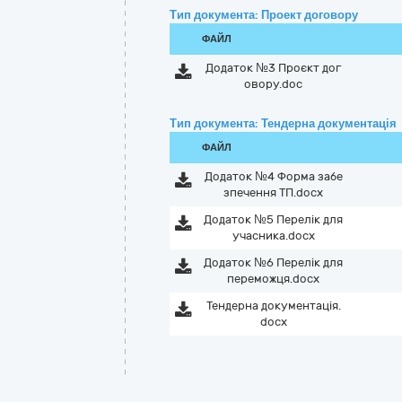
Тип документа: Проект договору
ФАЙЛ
Додаток №3 Проєкт дог
овору.doc
Тип документа: Тендерна документація
ФАЙЛ
Додаток №4 Форма забе
зпечення ТП.docx
Додаток №5 Перелік для
учасника.docx
Додаток №6 Перелік для
переможця.docx
Тендерна документація.
docx