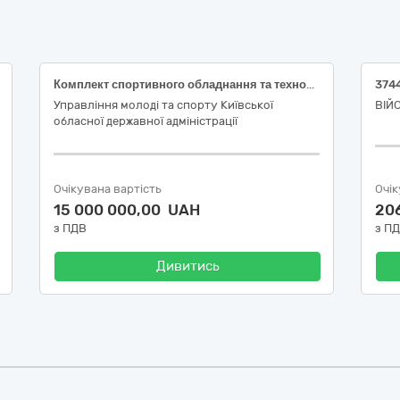
Комплект спортивного обладнання та технологічного оснащення для облаштування спортивних майданчиків зі штучним покриттям і зон з тренажерним обладнанням із встановленням
Управління молоді та спорту Київської
ВІЙ
обласної державної адміністрації
Очікувана вартість
Очік
15 000 000,00 UAH
20
з ПДВ
з П
Дивитись