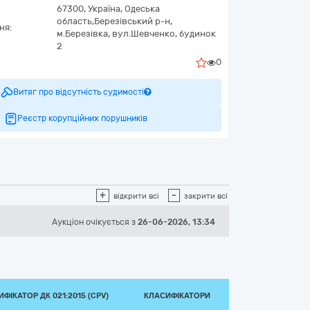
67300,
Україна
,
Одеська
область,
Березівський р-н,
ня:
м.Березівка,
вул.Шевченко, будинок
2
0
Витяг про відсутність судимості
Реєстр корупційних порушників
+
-
відкрити всі
закрити всі
Аукціон
очікується
з
26-06-2026, 13:34
ФІКАТОР ДК 021:2015 (CPV)
КЛАСИФІКАТОРИ