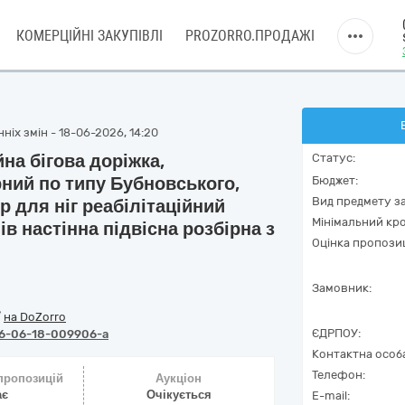
КОМЕРЦІЙНІ ЗАКУПІВЛІ
PROZORRO.ПРОДАЖІ
ніх змін - 18-06-2026, 14:20
йна бігова доріжка,
Статус:
ний по типу Бубновського,
Бюджет:
Вид предмету за
р для ніг реабілітаційний
Мінімальний кро
в настінна підвісна розбірна з
Оцінка пропозиц
Замовник:
/
на DoZorro
ЄДРПОУ:
6-06-18-009906-a
Контактна особ
Телефон:
 пропозицій
Аукціон
ає
Очікується
E-mail: