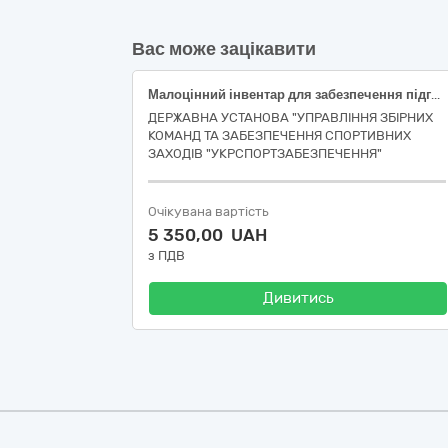
Вас може зацікавити
Малоцінний інвентар для забезпечення підготовки національної збірної команди України з пляжної боротьби в Юнацьких Олімпійських іграх 2026 року м. Дакар (Сенегал) (ДК 021:2015: 37440000-4 — Інвентар для фітнесу) (2983)
ДЕРЖАВНА УСТАНОВА "УПРАВЛІННЯ ЗБІРНИХ
КОМАНД ТА ЗАБЕЗПЕЧЕННЯ СПОРТИВНИХ
ЗАХОДІВ "УКРСПОРТЗАБЕЗПЕЧЕННЯ"
Очікувана вартість
5 350,00 UAH
з ПДВ
Дивитись