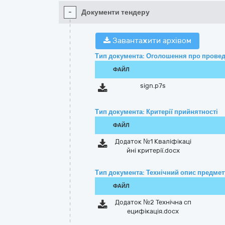
-
Документи тендеру
Завантажити архівом
Тип документа: Оголошення про провед
ФАЙЛ
sign.p7s
Тип документа: Критерії прийнятності
ФАЙЛ
Додаток №1 Кваліфікаці
йні критерії.docx
Тип документа: Технічний опис предмету
ФАЙЛ
Додаток №2 Технічна сп
ецифікація.docx