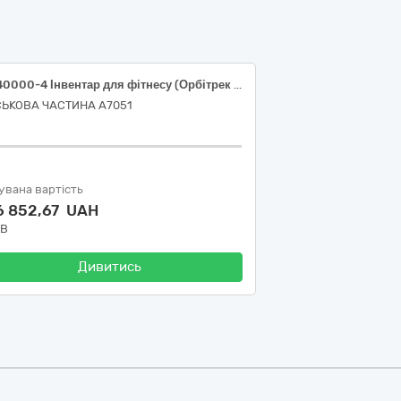
37440000-4 Інвентар для фітнесу (Орбітрек FD Fitex А6100G та Гребний тренажер Concept2 Model D Black)
СЬКОВА ЧАСТИНА А7051
увана вартість
6 852,67 UAH
ДВ
Дивитись