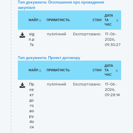
Тип документа: Оголошення про проведення
закупівлі
ДАТА
ФАЙЛ
ПРИВАТНІСТЬ
СТАН
ТА
ЧАС
sig
публічний
Експортовано:
17-06-
n.p
2026,
7s
09:30:27
Тип документа: Проект договору
ДАТА
ФАЙЛ
ПРИВАТНІСТЬ
СТАН
ТА
ЧАС
Пр
публічний
Експортовано:
17-06-
оє
2026,
кт
09:28:14
до
го
во
ру.
do
cx