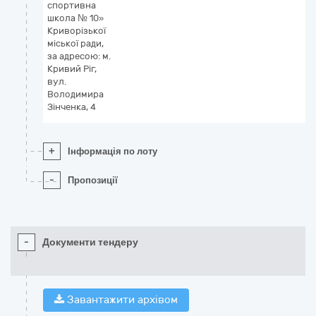
спортивна
школа № 10»
Криворізької
міської ради,
за адресою: м.
Кривий Ріг,
вул.
Володимира
Зінченка, 4
+
Інформація по лоту
-
Пропозиції
-
Документи тендеру
Завантажити архівом