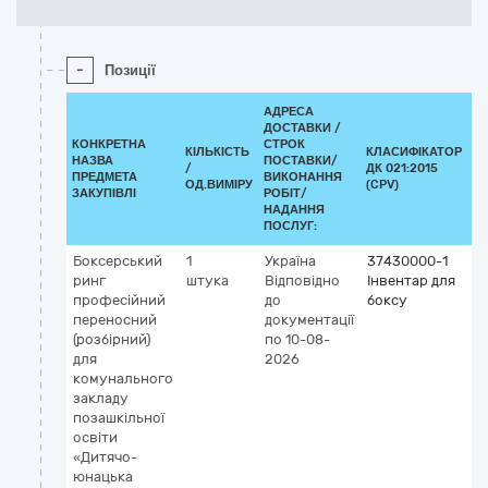
-
Позиції
АДРЕСА
ДОСТАВКИ /
КОНКРЕТНА
СТРОК
КІЛЬКІСТЬ
КЛАСИФІКАТОР
НАЗВА
ПОСТАВКИ/
/
ДК 021:2015
К
ПРЕДМЕТА
ВИКОНАННЯ
ОД.ВИМІРУ
(CPV)
ЗАКУПІВЛІ
РОБІТ/
НАДАННЯ
ПОСЛУГ:
Боксерський
1
Україна
37430000-1
ринг
штука
Відповідно
Інвентар для
професійний
до
боксу
переносний
документації
(розбірний)
по 10-08-
для
2026
комунального
закладу
позашкільної
освіти
«Дитячо-
юнацька