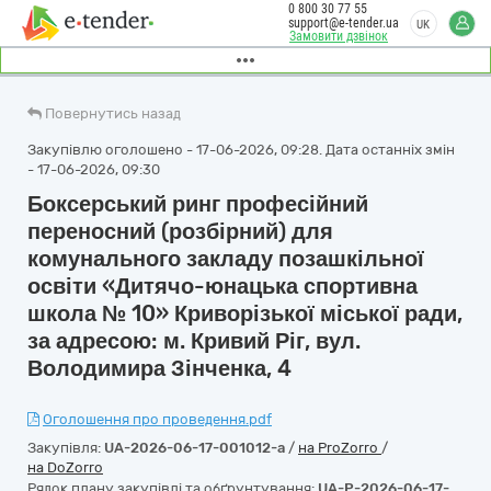
0 800 30 77 55
support@e-tender.ua
UK
Замовити дзвінок
Повернутись назад
Закупівлю оголошено - 17-06-2026, 09:28. Дата останніх змін
- 17-06-2026, 09:30
Боксерський ринг професійний
переносний (розбірний) для
комунального закладу позашкільної
освіти «Дитячо-юнацька спортивна
школа № 10» Криворізької міської ради,
за адресою: м. Кривий Ріг, вул.
Володимира Зінченка, 4
Оголошення про проведення.pdf
Закупівля:
UA-2026-06-17-001012-a
/
на ProZorro
/
на DoZorro
Рядок плану закупівлі та обґрунтування:
UA-P-2026-06-17-