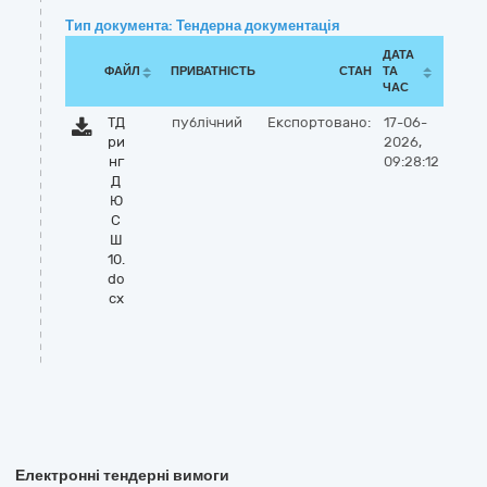
Тип документа: Тендерна документація
ДАТА
ФАЙЛ
ПРИВАТНІСТЬ
СТАН
ТА
ЧАС
ТД
публічний
Експортовано:
17-06-
ри
2026,
нг
09:28:12
Д
Ю
С
Ш
10.
do
cx
Електронні тендерні вимоги