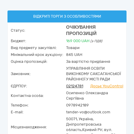
ВІДКРИТІ ТОРГИ З ОСОБЛИВОСТЯМИ
ОЧІКУВАННЯ
Статус:
ПРОПОЗИЦІЙ
Бюджет:
169 000
UAH
(з ПДВ)
Вид предмету закупівлі:
Товари
Мінімальний крок аукціону:
845 UAH
Оцінка пропозицій:
За вартістю придбання
УПРАВЛІННЯ ОСВІТИ
Замовник:
ВИКОНКОМУ САКСАГАНСЬКОЇ
РАЙОННОЇ У МІСТІ РАДИ
ЄДРПОУ:
02124781
Досьє YouControl
Осипенко Олександра
Контактна особа:
Сергіївна
Телефон:
0978942189
E-mail:
tender-vo@outlook.com
50071,
Україна
,
Дніпропетровська
Місцезнаходження:
область,
Кривий Ріг,
вул.