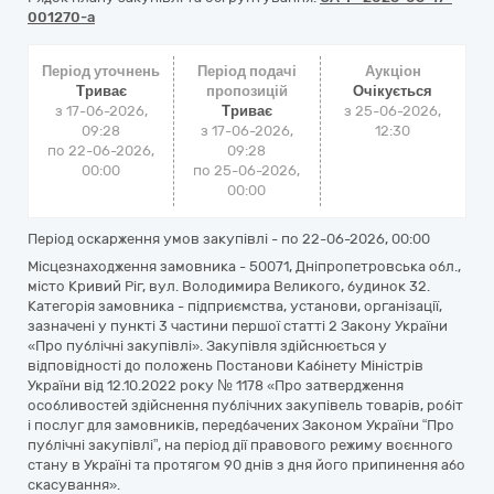
001270-a
Період уточнень
Період подачі
Аукціон
Триває
пропозицій
Очікується
з 17-06-2026,
Триває
з
25-06-2026,
09:28
з 17-06-2026,
12:30
по 22-06-2026,
09:28
00:00
по 25-06-2026,
00:00
Період оскарження умов закупівлі - по
22-06-2026, 00:00
Місцезнаходження замовника - 50071, Дніпропетровська обл.,
місто Кривий Ріг, вул. Володимира Великого, будинок 32.
Категорія замовника - підприємства, установи, організації,
зазначені у пункті 3 частини першої статті 2 Закону України
«Про публічні закупівлі». Закупівля здійснюється у
відповідності до положень Постанови Кабінету Міністрів
України від 12.10.2022 року № 1178 «Про затвердження
особливостей здійснення публічних закупівель товарів, робіт
і послуг для замовників, передбачених Законом України “Про
публічні закупівлі”, на період дії правового режиму воєнного
стану в Україні та протягом 90 днів з дня його припинення або
скасування».