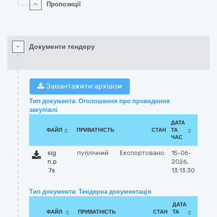
-
Пропозиції
-
Документи тендеру
Завантажити архівом
Тип документа: Оголошення про проведення
закупівлі
ДАТА
ФАЙЛ
ПРИВАТНІСТЬ
СТАН
ТА
ЧАС
sig
публічний
Експортовано:
15-06-
n.p
2026,
7s
13:13:30
Тип документа: Тендерна документація
ДАТА
ФАЙЛ
ПРИВАТНІСТЬ
СТАН
ТА