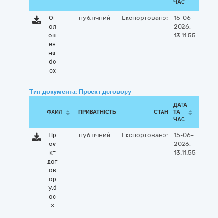
ЧАС
Ог
публічний
Експортовано:
15-06-
ол
2026,
ош
13:11:55
ен
ня.
do
cx
Тип документа: Проект договору
ДАТА
ФАЙЛ
ПРИВАТНІСТЬ
СТАН
ТА
ЧАС
Пр
публічний
Експортовано:
15-06-
оє
2026,
кт
13:11:55
дог
ов
ор
у.d
oc
x