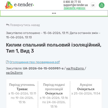
0 800 30 77 55
support@e-tender.ua
UK
Замовити дзвінок
Повернутись назад
Закупівлю оголошено - 15-06-2026, 13:11. Дата останніх змін -
15-06-2026, 13:13
Килим спальний польовий ізоляційний,
Тип 1, Вид 3
Оголошення про проведення.pdf
Закупівля:
UA-2026-06-15-005981-a
/
на ProZorro
/
на DoZorro
Період уточнень
Період подачі
Аукціон
Триває
пропозицій
Очікується
з 15-06-2026, 13:11
Очікується
з
25-06-2026, 11:54
по 19-06-2026,
з 19-06-2026, 13:16
13:16
по 24-06-2026,
13:16