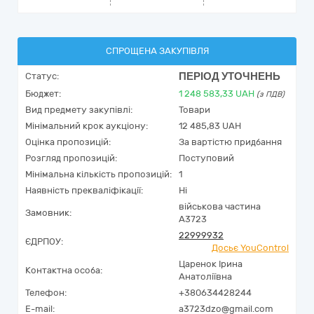
СПРОЩЕНА ЗАКУПІВЛЯ
ПЕРІОД УТОЧНЕНЬ
Статус:
Бюджет:
1 248 583,33
UAH
(з ПДВ)
Вид предмету закупівлі:
Товари
Мінімальний крок аукціону:
12 485,83 UAH
Оцінка пропозицій:
За вартістю придбання
Розгляд пропозицій:
Поступовий
Мінімальна кількість пропозицій:
1
Наявність прекваліфікації:
Ні
військова частина
Замовник:
А3723
22999932
ЄДРПОУ:
Досьє YouControl
Царенок Ірина
Контактна особа:
Анатоліївна
Телефон:
+380634428244
E-mail:
a3723dzo@gmail.com