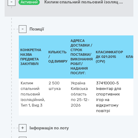
-
Килим спальний польовий ізоляц
...
Активний
-
Позиції
АДРЕСА
ДОСТАВКИ /
КОНКРЕТНА
СТРОК
КІЛЬКІСТЬ
КЛАСИФІКАТОР
НАЗВА
ПОСТАВКИ/
/
ДК 021:2015
КЛАСИ
ПРЕДМЕТА
ВИКОНАННЯ
ОД.ВИМІРУ
(CPV)
ЗАКУПІВЛІ
РОБІТ/
НАДАННЯ
ПОСЛУГ:
Килим
2 500
Україна
37410000-5
спальний
штука
Київська
Інвентар для
польовий
область
спортивних
ізоляційний,
по 25-12-
ігор на
Тип 1, Вид 3
2026
відкритому
повітрі
+
Інформація по лоту