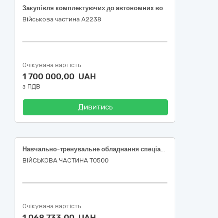
Закупівля комплектуючих до автономних водолазних апаратів АВА-1 спеціального призначення
Військова частина А2238
Очікувана вартість
1 700 000,00 UAH
з ПДВ
Дивитись
Навчально-тренувальне обладнання спеціального призначення для проведення тактико-спеціальних занять (Комплект страйкбольного обладнання, страйкбольні кулі, магазин страйкбольний механічний), 37410000-5 — Інвентар для спортивних ігор на відкритому повітрі за ДК 021:2015
ВІЙСЬКОВА ЧАСТИНА Т0500
Очікувана вартість
1 068 733,00 UAH