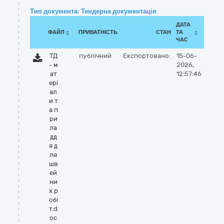
Тип документа: Тендерна документація
ДАТА
ФАЙЛ
ПРИВАТНІСТЬ
СТАН
ТА
ЧАС
ТД
публічний
Експортовано:
15-06-
- м
2026,
ат
12:57:46
ері
ал
и т
а п
ри
ла
дд
я д
ля
шв
ей
ни
х р
обі
т.d
oc