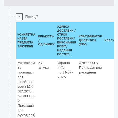
-
Позиції
АДРЕСА
ДОСТАВКИ /
КОНКРЕТНА
СТРОК
КІЛЬКІСТЬ
КЛАСИФІКАТОР
НАЗВА
ПОСТАВКИ/
/
ДК 021:2015
КЛАСИФ
ПРЕДМЕТА
ВИКОНАННЯ
ОД.ВИМІРУ
(CPV)
ЗАКУПІВЛІ
РОБІТ/
НАДАННЯ
ПОСЛУГ:
Матеріали
37
Україна
37810000-9
та
штука
Київ
Приладдя для
приладдя
по 31-07-
рукоділля
для
2026
швейних
робіт (ДК
021:2015:
37810000-
9
Приладдя
для
рукоділля)