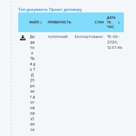
Тип документа: Проект договору
ДАТА
ФАЙЛ
ПРИВАТНІСТЬ
СТАН
ТА
ЧАС
До
публічний
Експортовано:
15-06-
да
2026,
то
12:57:46
к
№
4 д
о Т
Д
(П
ро
єк
т д
ог
ов
ор
у).
do
cx