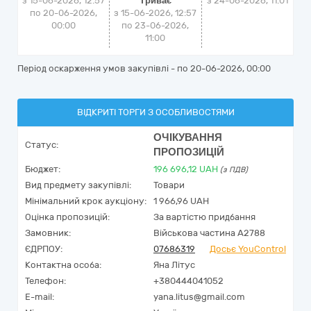
з 15-06-2026, 12:57
Триває
з
24-06-2026, 11:01
по 20-06-2026,
з 15-06-2026, 12:57
00:00
по 23-06-2026,
11:00
Період оскарження умов закупівлі - по
20-06-2026, 00:00
ВІДКРИТІ ТОРГИ З ОСОБЛИВОСТЯМИ
ОЧІКУВАННЯ
Статус:
ПРОПОЗИЦІЙ
Бюджет:
196 696,12
UAH
(з ПДВ)
Вид предмету закупівлі:
Товари
Мінімальний крок аукціону:
1 966,96 UAH
Оцінка пропозицій:
За вартістю придбання
Замовник:
Військова частина А2788
ЄДРПОУ:
07686319
Досьє YouControl
Контактна особа:
Яна Літус
Телефон:
+380444041052
E-mail:
yana.litus@gmail.com