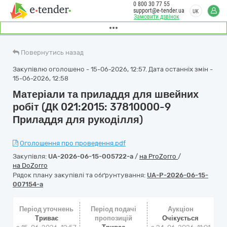
0 800 30 77 55
support@e-tender.ua
UK
Замовити дзвінок
Повернутись назад
Закупівлю оголошено - 15-06-2026, 12:57. Дата останніх змін -
15-06-2026, 12:58
Матеріали та приладдя для швейних
робіт (ДК 021:2015: 37810000-9
Приладдя для рукоділля)
Оголошення про проведення.pdf
Закупівля:
UA-2026-06-15-005722-a
/
на ProZorro
/
на DoZorro
Рядок плану закупівлі та обґрунтування:
UA-P-2026-06-15-
007154-a
Період уточнень
Період подачі
Аукціон
Триває
пропозицій
Очікується