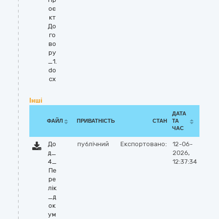
оє
кт
До
го
во
ру
_1.
do
cx
Інші
ДАТА
ФАЙЛ
ПРИВАТНІСТЬ
СТАН
ТА
ЧАС
До
публічний
Експортовано:
12-06-
д_
2026,
4_
12:37:34
Пе
ре
лік
_д
ок
ум