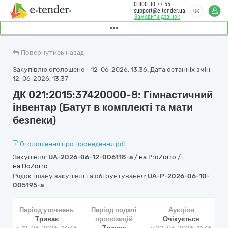
0 800 30 77 55
support@e-tender.ua
UK
Замовити дзвінок
Повернутись назад
Закупівлю оголошено - 12-06-2026, 13:36. Дата останніх змін -
12-06-2026, 13:37
ДК 021:2015:37420000-8: Гімнастичний
інвентар (Батут в комплекті та мати
безпеки)
Оголошення про проведення.pdf
Закупівля:
UA-2026-06-12-006118-a
/
на ProZorro
/
на DoZorro
Рядок плану закупівлі та обґрунтування:
UA-P-2026-06-10-
005195-a
Період уточнень
Період подачі
Аукціон
Триває
пропозицій
Очікується