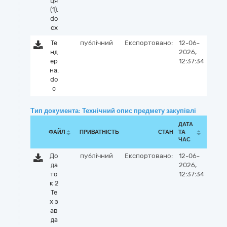
ця
(1).
do
cx
Те
публічний
Експортовано:
12-06-
нд
2026,
ер
12:37:34
на.
do
c
Тип документа: Технічний опис предмету закупівлі
ДАТА
ФАЙЛ
ПРИВАТНІСТЬ
СТАН
ТА
ЧАС
До
публічний
Експортовано:
12-06-
да
2026,
то
12:37:34
к 2
Те
х з
ав
да