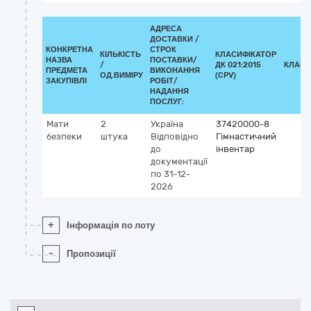
АДРЕСА
ДОСТАВКИ /
КОНКРЕТНА
СТРОК
КІЛЬКІСТЬ
КЛАСИФІКАТОР
НАЗВА
ПОСТАВКИ/
/
ДК 021:2015
КЛАСИ
ПРЕДМЕТА
ВИКОНАННЯ
ОД.ВИМІРУ
(CPV)
ЗАКУПІВЛІ
РОБІТ/
НАДАННЯ
ПОСЛУГ:
Мати
2
Україна
37420000-8
безпеки
штука
Відповідно
Гімнастичний
до
інвентар
документації
по 31-12-
2026
+
Інформація по лоту
-
Пропозиції