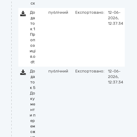
cx
До
публічний
Експортовано:
12-06-
да
2026,
то
12:37:34
к 1
Пр
оп
оз
иці
я.o
dt
До
публічний
Експортовано:
12-06-
да
2026,
то
12:37:34
к 5
До
ку
ме
нт
и п
ер
ем
ож