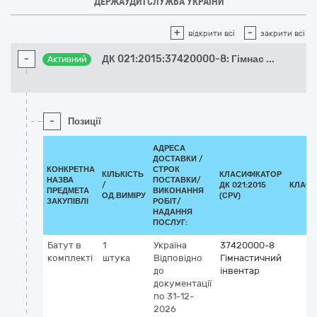
ДЕРЖАУДИТСЛУЖБА УКРАЇНИ
+
-
відкрити всі
закрити всі
-
ДК 021:2015:37420000-8: Гімнас
...
Активний
-
Позиції
АДРЕСА
ДОСТАВКИ /
КОНКРЕТНА
СТРОК
КІЛЬКІСТЬ
КЛАСИФІКАТОР
НАЗВА
ПОСТАВКИ/
/
ДК 021:2015
КЛАСИ
ПРЕДМЕТА
ВИКОНАННЯ
ОД.ВИМІРУ
(CPV)
ЗАКУПІВЛІ
РОБІТ/
НАДАННЯ
ПОСЛУГ:
Батут в
1
Україна
37420000-8
комплекті
штука
Відповідно
Гімнастичний
до
інвентар
документації
по 31-12-
2026