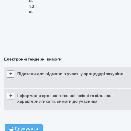
нн
я.d
oc
Електронні тендерні вимоги
+
Підстави для відмови в участі у процедурі закупівлі
+
Інформація про інші технічні, якісні та кількісні
характеристики та вимоги до учасника
Друкувати