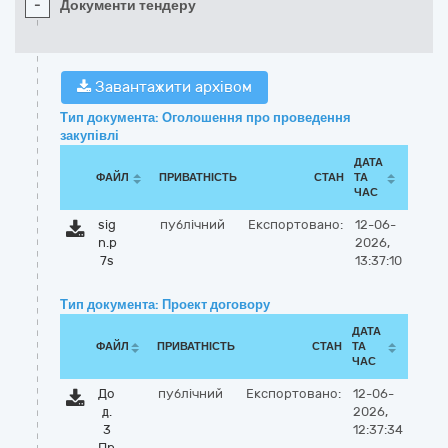
-
Документи тендеру
Завантажити архівом
Тип документа: Оголошення про проведення
закупівлі
ДАТА
ФАЙЛ
ПРИВАТНІСТЬ
СТАН
ТА
ЧАС
sig
публічний
Експортовано:
12-06-
n.p
2026,
7s
13:37:10
Тип документа: Проект договору
ДАТА
ФАЙЛ
ПРИВАТНІСТЬ
СТАН
ТА
ЧАС
До
публічний
Експортовано:
12-06-
д.
2026,
3
12:37:34
Пр