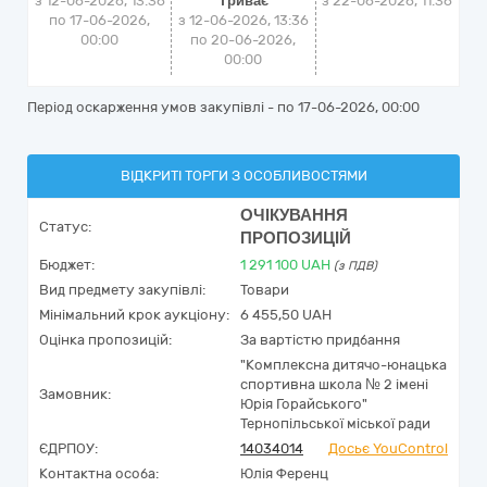
з 12-06-2026, 13:36
Триває
з
22-06-2026, 11:36
по 17-06-2026,
з 12-06-2026, 13:36
00:00
по 20-06-2026,
00:00
Період оскарження умов закупівлі - по
17-06-2026, 00:00
ВІДКРИТІ ТОРГИ З ОСОБЛИВОСТЯМИ
ОЧІКУВАННЯ
Статус:
ПРОПОЗИЦІЙ
Бюджет:
1 291 100
UAH
(з ПДВ)
Вид предмету закупівлі:
Товари
Мінімальний крок аукціону:
6 455,50 UAH
Оцінка пропозицій:
За вартістю придбання
"Комплексна дитячо-юнацька
спортивна школа № 2 імені
Замовник:
Юрія Горайського"
Тернопільської міської ради
ЄДРПОУ:
14034014
Досьє YouControl
Контактна особа:
Юлія Ференц