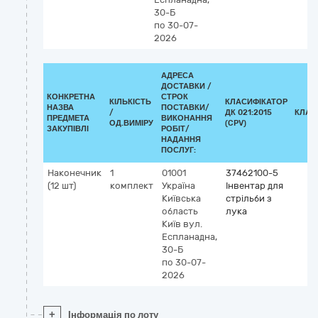
30-Б
по 30-07-
2026
АДРЕСА
ДОСТАВКИ /
КОНКРЕТНА
СТРОК
КІЛЬКІСТЬ
КЛАСИФІКАТОР
НАЗВА
ПОСТАВКИ/
/
ДК 021:2015
КЛАС
ПРЕДМЕТА
ВИКОНАННЯ
ОД.ВИМІРУ
(CPV)
ЗАКУПІВЛІ
РОБІТ/
НАДАННЯ
ПОСЛУГ:
Наконечник
1
01001
37462100-5
(12 шт)
комплект
Україна
Інвентар для
Київська
стрільби з
область
лука
Київ
вул.
Еспланадна,
30-Б
по 30-07-
2026
+
Інформація по лоту