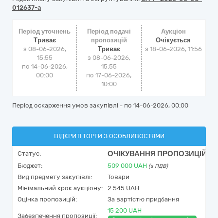
012637-a
Період уточнень
Період подачі
Аукціон
Триває
пропозицій
Очікується
з 08-06-2026,
Триває
з
18-06-2026, 11:56
15:55
з 08-06-2026,
по 14-06-2026,
15:55
00:00
по 17-06-2026,
10:00
Період оскарження умов закупівлі - по
14-06-2026, 00:00
ВІДКРИТІ ТОРГИ З ОСОБЛИВОСТЯМИ
ОЧІКУВАННЯ ПРОПОЗИЦІЙ
Статус:
Бюджет:
509 000
UAH
(з ПДВ)
Вид предмету закупівлі:
Товари
Мінімальний крок аукціону:
2 545 UAH
Оцінка пропозицій:
За вартістю придбання
15 200 UAH
Забезпечення пропозиції: