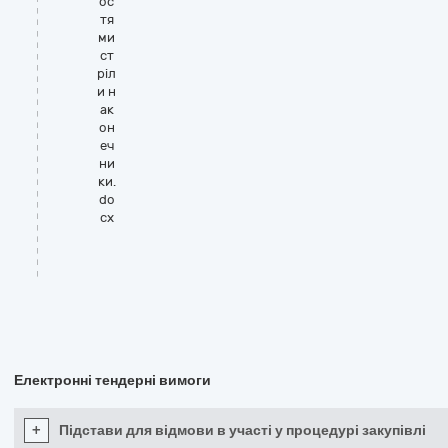
ос
тя
ми
ст
ріл
и н
ак
он
еч
ни
ки.
do
cx
Електронні тендерні вимоги
+
Підстави для відмови в участі у процедурі закупівлі