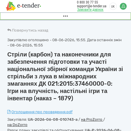
0 800 30 77 55
support@e-tender.ua
UK
Замовити дзвінок
Повернутись назад
Закупівлю оголошено - 08-06-2026, 15:55. Дата останніх змін
- 08-06-2026, 15:55
Стріли (карбон) та наконечники для
забезпечення підготовки та участі
національної збірної команди України зі
стрільби з лука в міжнародних
змаганнях ДК 021:2015:37460000-0:
Ігри на влучність, настільні ігри та
інвентар (наказ – 1879)
Оголошення про проведення.pdf
Закупівля:
UA-2026-06-08-010743-a
/
на ProZorro
/
на DoZorro
Рядок плану закупівлі та обґрунтування:
UA-P-2026-06-08-