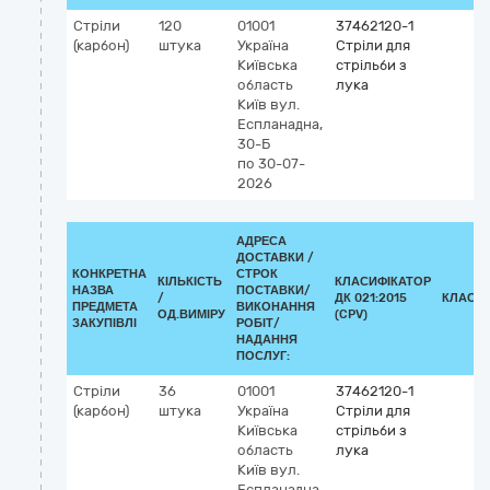
Стріли
120
01001
37462120-1
(карбон)
штука
Україна
Стріли для
Київська
стрільби з
область
лука
Київ
вул.
Еспланадна,
30-Б
по 30-07-
2026
АДРЕСА
ДОСТАВКИ /
КОНКРЕТНА
СТРОК
КІЛЬКІСТЬ
КЛАСИФІКАТОР
НАЗВА
ПОСТАВКИ/
/
ДК 021:2015
КЛАСИ
ПРЕДМЕТА
ВИКОНАННЯ
ОД.ВИМІРУ
(CPV)
ЗАКУПІВЛІ
РОБІТ/
НАДАННЯ
ПОСЛУГ:
Стріли
36
01001
37462120-1
(карбон)
штука
Україна
Стріли для
Київська
стрільби з
область
лука
Київ
вул.
Еспланадна,