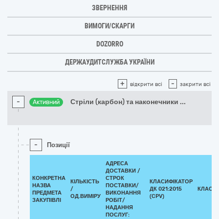
ЗВЕРНЕННЯ
ВИМОГИ/СКАРГИ
DOZORRO
ДЕРЖАУДИТСЛУЖБА УКРАЇНИ
+
-
відкрити всі
закрити всі
-
Стріли (карбон) та наконечники
...
Активний
-
Позиції
АДРЕСА
ДОСТАВКИ /
КОНКРЕТНА
СТРОК
КІЛЬКІСТЬ
КЛАСИФІКАТОР
НАЗВА
ПОСТАВКИ/
/
ДК 021:2015
КЛАСИ
ПРЕДМЕТА
ВИКОНАННЯ
ОД.ВИМІРУ
(CPV)
ЗАКУПІВЛІ
РОБІТ/
НАДАННЯ
ПОСЛУГ: