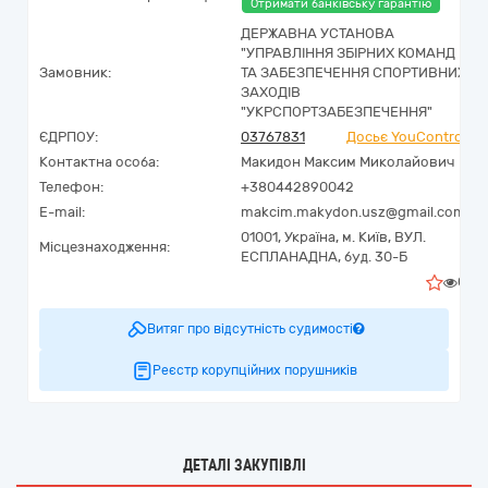
Отримати банківську гарантію
ДЕРЖАВНА УСТАНОВА
"УПРАВЛІННЯ ЗБІРНИХ КОМАНД
Замовник:
ТА ЗАБЕЗПЕЧЕННЯ СПОРТИВНИХ
ЗАХОДІВ
"УКРСПОРТЗАБЕЗПЕЧЕННЯ"
ЄДРПОУ:
03767831
Досьє YouControl
Контактна особа:
Макидон Максим Миколайович
Телефон:
+380442890042
E-mail:
makcim.makydon.usz@gmail.com
01001,
Україна
,
м. Київ,
ВУЛ.
Місцезнаходження:
ЕСПЛАНАДНА, буд. 30-Б
0
Витяг про відсутність судимості
Реєстр корупційних порушників
ДЕТАЛІ ЗАКУПІВЛІ