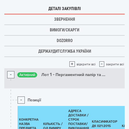
ДЕТАЛІ ЗАКУПІВЛІ
ЗВЕРНЕННЯ
ВИМОГИ/СКАРГИ
DOZORRO
ДЕРЖАУДИТСЛУЖБА УКРАЇНИ
+
-
відкрити всі
закрити всі
-
Лот 1 - Пергаментний папір та
...
Активний
-
Позиції
АДРЕСА
ДОСТАВКИ /
КОНКРЕТНА
СТРОК
КЛАСИФІКАТОР
НАЗВА
КІЛЬКІСТЬ /
ПОСТАВКИ/
ДК 021:2015
КЛА
ПРЕДМЕТА
ОД.ВИМІРУ
ВИКОНАННЯ