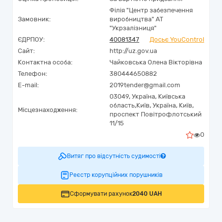
Філія "Центр забезпечення
Замовник:
виробництва" АТ
"Укрзалізниця"
ЄДРПОУ:
40081347
Досьє YouControl
Сайт:
http://uz.gov.ua
Контактна особа:
Чайковська Олена Вікторівна
Телефон:
380444650882
E-mail:
2019tender@gmail.com
03049,
Україна
,
Київська
область,
Київ,
Україна, Київ,
Місцезнаходження:
проспект Повітрофлотський
11/15
0
Витяг про відсутність судимості
Реєстр корупційних порушників
Сформувати рахунок
2040 UAH