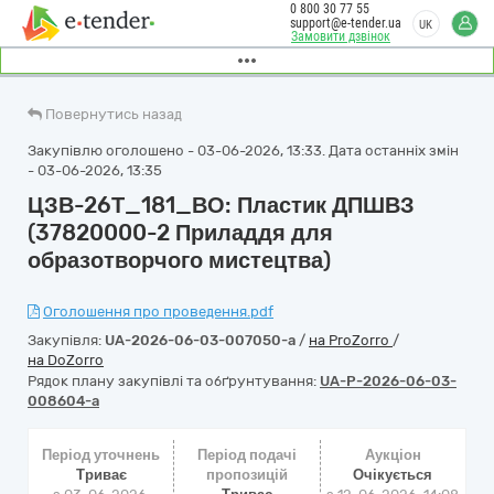
0 800 30 77 55
support@e-tender.ua
UK
Замовити дзвінок
Повернутись назад
Закупівлю оголошено - 03-06-2026, 13:33. Дата останніх змін
- 03-06-2026, 13:35
ЦЗВ-26Т_181_ВО: Пластик ДПШВЗ
(37820000-2 Приладдя для
образотворчого мистецтва)
Оголошення про проведення.pdf
Закупівля:
UA-2026-06-03-007050-a
/
на ProZorro
/
на DoZorro
Рядок плану закупівлі та обґрунтування:
UA-P-2026-06-03-
008604-a
Період уточнень
Період подачі
Аукціон
Триває
пропозицій
Очікується