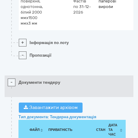
поверхня,
Фастів
паперові
однотонна,
по 31-12-
вироби
білий 2000
2026
ммх1500
ммх3 мм
+
Інформація по лоту
-
Пропозиції
-
Документи тендеру
Завантажити архівом
Тип документа: Тендерна документація
ДАТА
ФАЙЛ
ПРИВАТНІСТЬ
СТАН
ТА
ЧАС