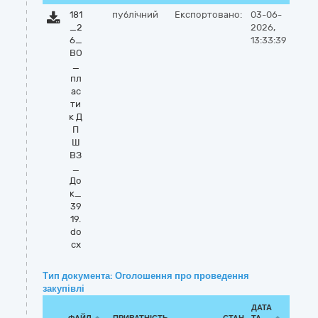
181
публічний
Експортовано:
03-06-
_2
2026,
6_
13:33:39
ВО
_
пл
ас
ти
к Д
П
Ш
ВЗ
_
До
к_
39
19.
do
cx
Тип документа: Оголошення про проведення
закупівлі
ДАТА