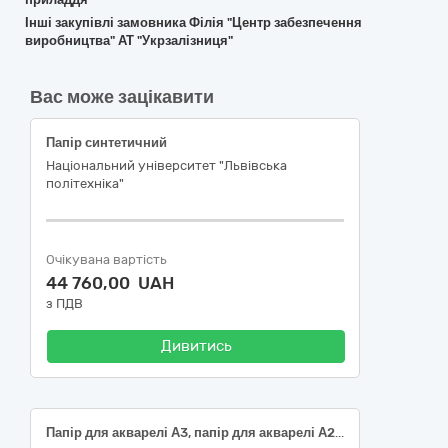
Інші закупівлі замовника Філія "Центр забезпечення
виробництва" АТ "Укрзалізниця"
Вас може зацікавити
Папір синтетичний
Національний університет "Львівська
політехніка"
Очікувана вартість
44 760,00 UAH
з ПДВ
Дивитись
Папір для акварелі А3, папір для акварелі А2, ватман А1, альбом для малювання, набір кольорового картону А4, набір кольорових олівців, пастель масляна 24 кольори, глина художня (скульптурна), набір пензликів художніх 10 штук, крейда кольорова, набір графічних олівців, пензлик "білка" № 2, пензлик "білка" № 4, пензлик "білка" № 6, пензлик "білка" № 10, пензлик "щетина" № 8, пензлик "щетина" № 10, пензлик "щетина" № 16, мольберт стаціонарний, палітра для малювання