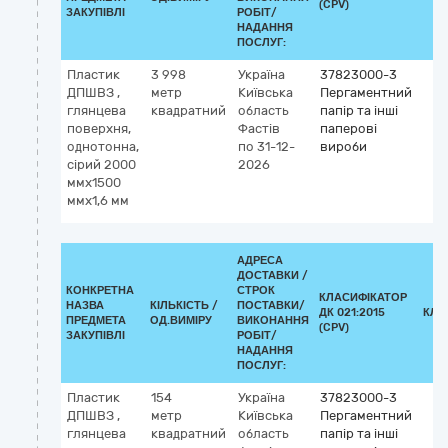
(CPV)
ЗАКУПІВЛІ
РОБІТ/
НАДАННЯ
ПОСЛУГ:
Пластик
3 998
Україна
37823000-3
ДПШВЗ ,
метр
Київська
Пергаментний
глянцева
квадратний
область
папір та інші
поверхня,
Фастів
паперові
однотонна,
по 31-12-
вироби
сірий 2000
2026
ммх1500
ммх1,6 мм
АДРЕСА
ДОСТАВКИ /
КОНКРЕТНА
СТРОК
КЛАСИФІКАТОР
НАЗВА
КІЛЬКІСТЬ /
ПОСТАВКИ/
ДК 021:2015
КЛА
ПРЕДМЕТА
ОД.ВИМІРУ
ВИКОНАННЯ
(CPV)
ЗАКУПІВЛІ
РОБІТ/
НАДАННЯ
ПОСЛУГ:
Пластик
154
Україна
37823000-3
ДПШВЗ ,
метр
Київська
Пергаментний
глянцева
квадратний
область
папір та інші