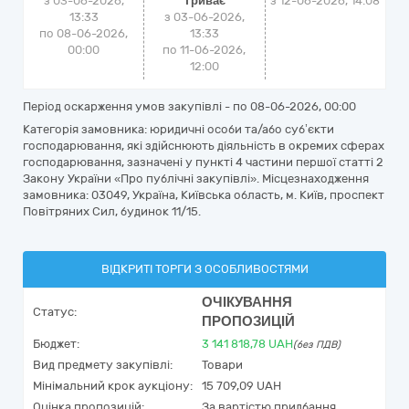
з 03-06-2026,
Триває
з
12-06-2026, 14:08
13:33
з 03-06-2026,
по 08-06-2026,
13:33
00:00
по 11-06-2026,
12:00
Період оскарження умов закупівлі - по
08-06-2026, 00:00
Категорія замовника: юридичні особи та/або суб’єкти
господарювання, які здійснюють діяльність в окремих сферах
господарювання, зазначені у пункті 4 частини першої статті 2
Закону України «Про публічні закупівлі». Місцезнаходження
замовника: 03049, Україна, Київська область, м. Київ, проспект
Повітряних Сил, будинок 11/15.
ВІДКРИТІ ТОРГИ З ОСОБЛИВОСТЯМИ
ОЧІКУВАННЯ
Статус:
ПРОПОЗИЦІЙ
Бюджет:
3 141 818,78
UAH
(без ПДВ)
Вид предмету закупівлі:
Товари
Мінімальний крок аукціону:
15 709,09 UAH
Оцінка пропозицій:
За вартістю придбання