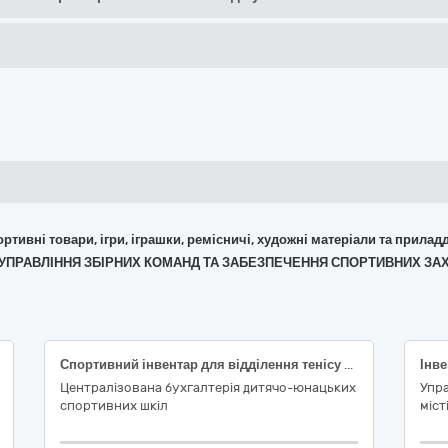
портивні товари, ігри, іграшки, ремісничі, художні матеріали та прилад
А "УПРАВЛІННЯ ЗБІРНИХ КОМАНД ТА ЗАБЕЗПЕЧЕННЯ СПОРТИВНИХ З
Спортивний інвентар для відділення тенісу для КДЮСШ «Центр»
Інве
Централізована бухгалтерія дитячо-юнацьких
Упра
спортивних шкіл
міст