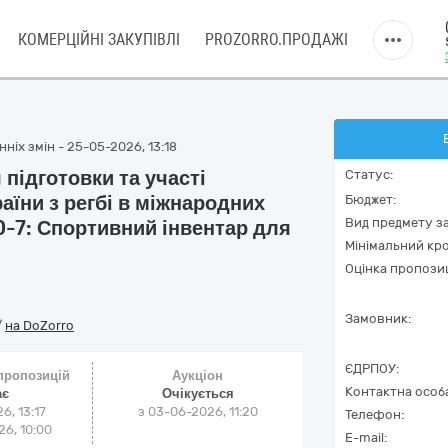
КОМЕРЦІЙНІ ЗАКУПІВЛІ
PROZORRO.ПРОДАЖІ
ніх змін - 25-05-2026, 13:18
 підготовки та участі
Статус:
аїни з регбі в міжнародних
Бюджет:
Вид предмету за
0-7: Спортивний інвентар для
Мінімальний кро
Оцінка пропозиц
Замовник:
/
на DoZorro
ЄДРПОУ:
 пропозицій
Аукціон
Контактна особ
ає
Очікується
6, 13:17
з
03-06-2026, 11:20
Телефон:
6, 10:00
E-mail: