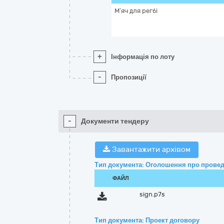
М’яч для регбі
+
Інформація по лоту
-
Пропозиції
-
Документи тендеру
Завантажити архівом
Тип документа: Оголошення про провед
ФАЙЛ
sign.p7s
Тип документа: Проект договору