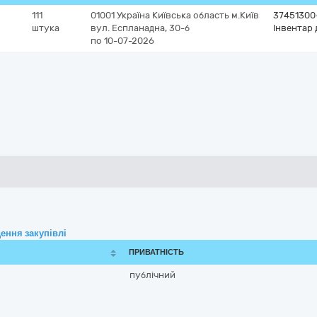
111
01001
Україна
Київська область
м.Київ
37451300
штука
вул. Еспланадна, 30-б
Інвентар
по 10-07-2026
ення закупівлі
ПРИВАТНІСТЬ
публічний