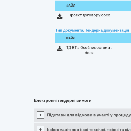
ФАЙЛ
Проєкт договору.docx
Тип документа: Тендерна документація
ФАЙЛ
ТД ВТ з Особливостями .
docx
Електронні тендерні вимоги
+
Підстави для відмови в участі у процеду
+
Інформація про інші технічні, якісні та 