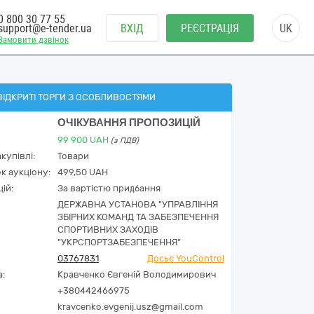
0 800 30 77 55
support@e-tender.ua
ВХІД
РЕЄСТРАЦІЯ
UK
Замовити дзвінок
ВІДКРИТІ ТОРГИ З ОСОБЛИВОСТЯМИ
ОЧІКУВАННЯ ПРОПОЗИЦІЙ
99 900
UAH
(з ПДВ)
купівлі:
Товари
к аукціону:
499,50 UAH
ій:
За вартістю придбання
ДЕРЖАВНА УСТАНОВА "УПРАВЛІННЯ
ЗБІРНИХ КОМАНД ТА ЗАБЕЗПЕЧЕННЯ
СПОРТИВНИХ ЗАХОДІВ
"УКРСПОРТЗАБЕЗПЕЧЕННЯ"
03767831
Досьє YouControl
а:
Кравченко Євгеній Володимирович
+380442466975
kravcenko.evgenij.usz@gmail.com