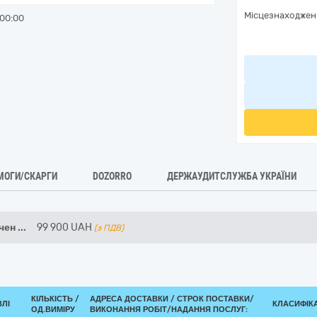
Місцезнаходжен
00:00
МОГИ/СКАРГИ
DOZORRO
ДЕРЖАУДИТСЛУЖБА УКРАЇНИ
ечен
...
99 900
UAH
(з ПДВ)
КІЛЬКІСТЬ /
АДРЕСА ДОСТАВКИ /
СТРОК ПОСТАВКИ/
ВЛІ
КЛАСИФІКА
ОД.ВИМІРУ
ВИКОНАННЯ РОБІТ/НАДАННЯ ПОСЛУГ: