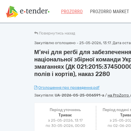
PROZORRO
PROZORRO MARKET
Повернутись назад
Закупівлю оголошено - 25-05-2026, 13:17. Дата остан
М’ячі для регбі для забезпечення
національної збірної команди Укр
змаганнях (ДК 021:2015:3745000
полів і кортів), наказ 2280
Оголошення про проведення.pdf
Закупівля:
UA-2026-05-25-006591-a
/
на ProZorro
Період уточнень
Період подачі
Триває
Трив
з 25-05-2026, 13:17
з 25-05-202
по 30-05-2026, 00:00
по 02-06-202