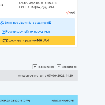
01001,
Україна
,
м. Київ,
ВУЛ.
ня:
ЕСПЛАНАДНА, буд. 30-Б
0
Витяг про відсутність судимості
Реєстр корупційних порушників
Сформувати рахунок
408 UAH
+
-
відкрити всі
закрити всі
Аукціон
очікується
з
03-06-2026, 11:20
ТОР ДК 021:2015 (CPV)
КЛАСИФІКАТОРИ