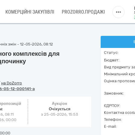
КОМЕРЦІЙНІ ЗАКУПІВЛІ
PROZORRO.ПРОДАЖІ
ніх змін - 12-05-2026, 08:12
ного комплексів для
Статус:
дпочинку
Бюджет:
Вид предмету за
Мінімальний кро
Оцінка пропозиц
/
на DoZorro
6-05-12-000141-a
Замовник:
 пропозицій
Аукціон
ЄДРПОУ:
ає
Очікується
Контактна особ
6, 08:11
з
25-05-2026, 15:53
Телефон:
6, 00:00
E-mail:
00:00