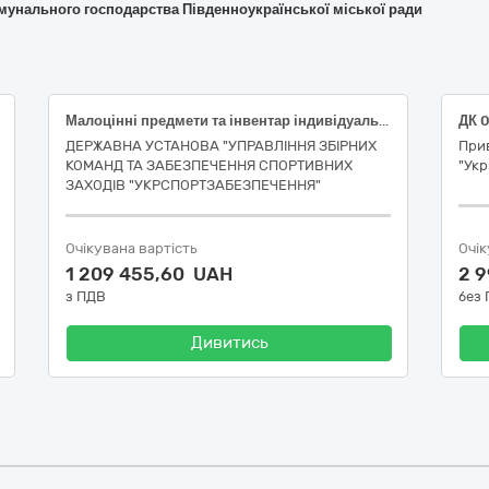
мунального господарства Південноукраїнської міської ради
Малоцінні предмети та інвентар індивідуального користування для забезпечення підготовки та участі національної збірної команди України з веслування академічного в міжнародних змаганнях (ДК 021:2015: 37410000-5 – Інвентар для спортивних ігор на відкритому повітрі)(наказ 2004)
ДЕРЖАВНА УСТАНОВА "УПРАВЛІННЯ ЗБІРНИХ
При
КОМАНД ТА ЗАБЕЗПЕЧЕННЯ СПОРТИВНИХ
"Укр
ЗАХОДІВ "УКРСПОРТЗАБЕЗПЕЧЕННЯ"
Очікувана вартість
Очік
1 209 455,60 UAH
2 
з ПДВ
без
Дивитись