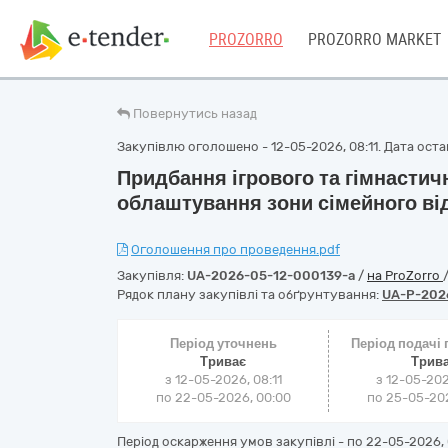
PROZORRO
PROZORRO MARKET
Повернутись назад
Закупівлю оголошено - 12-05-2026, 08:11. Дата остан
Придбання ігрового та гімнастич
облаштування зони сімейного ві
Оголошення про проведення.pdf
Закупівля:
UA-2026-05-12-000139-a
/
на ProZorro
Рядок плану закупівлі та обґрунтування:
UA-P-202
Період уточнень
Період подачі
Триває
Трив
з 12-05-2026, 08:11
з 12-05-202
по 22-05-2026, 00:00
по 25-05-202
Період оскарження умов закупівлі - по
22-05-2026, 