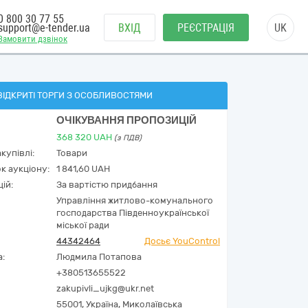
0 800 30 77 55
support@e-tender.ua
ВХІД
РЕЄСТРАЦІЯ
UK
Замовити дзвінок
ВІДКРИТІ ТОРГИ З ОСОБЛИВОСТЯМИ
ОЧІКУВАННЯ ПРОПОЗИЦІЙ
368 320
UAH
(з ПДВ)
купівлі:
Товари
к аукціону:
1 841,60 UAH
ій:
За вартістю придбання
Управління житлово-комунального
господарства Південноукраїнської
міської ради
44342464
Досьє YouControl
а:
Людмила Потапова
+380513655522
zakupivli_ujkg@ukr.net
55001,
Україна
,
Миколаївська