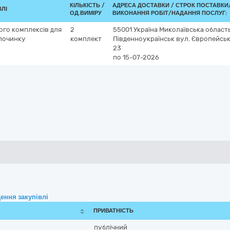
КІЛЬКІСТЬ /
АДРЕСА ДОСТАВКИ /
СТРОК ПОСТАВКИ
ВЛІ
ОД.ВИМІРУ
ВИКОНАННЯ РОБІТ/НАДАННЯ ПОСЛУГ:
ого комплексів для
2
55001
Україна
Миколаївська област
дпочинку
комплект
Південноукраїнськ
вул. Європейськ
23
по 15-07-2026
ення закупівлі
ПРИВАТНІСТЬ
публічний