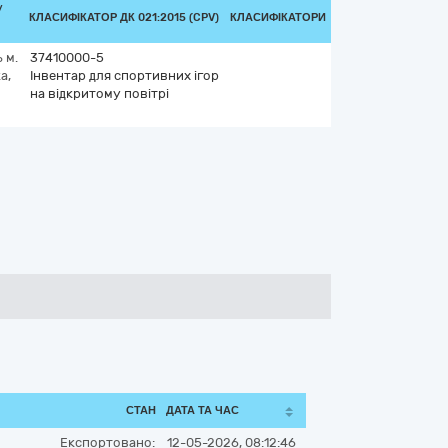
/
КЛАСИФІКАТОР ДК 021:2015 (CPV)
КЛАСИФІКАТОРИ
ь
м.
37410000-5
а,
Інвентар для спортивних ігор
на відкритому повітрі
СТАН
ДАТА ТА ЧАС
Експортовано:
12-05-2026, 08:12:46