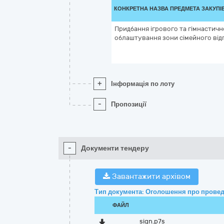
КОНКРЕТНА НАЗВА ПРЕДМЕТА ЗАКУПІ
Придбання ігрового та гімнастичн
облаштування зони сімейного ві
+
Інформація по лоту
-
Пропозиції
-
Документи тендеру
Завантажити архівом
Тип документа: Оголошення про провед
ФАЙЛ
sign.p7s