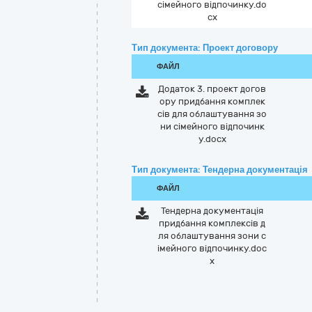
сімейного відпочинку.do
cx
Тип документа: Проект договору
ФАЙЛ
Додаток 3. проект догов
ору придбання комплек
сів для облаштування зо
ни сімейного відпочинк
у.docx
Тип документа: Тендерна документація
ФАЙЛ
Тендерна документація
придбання комплексів д
ля облаштування зони с
імейного відпочинку.doc
x