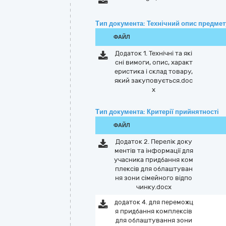
Тип документа: Технічний опис предмету
ФАЙЛ
Додаток 1. Технічні та які
сні вимоги, опис, характ
еристика і склад товару,
який закуповується.doc
x
Тип документа: Критерії прийнятності
ФАЙЛ
Додаток 2. Перелік доку
ментів та інформації для
учасника придбання ком
плексів для облаштуван
ня зони сімейного відпо
чинку.docx
додаток 4. для переможц
я придбання комплексів
для облаштування зони