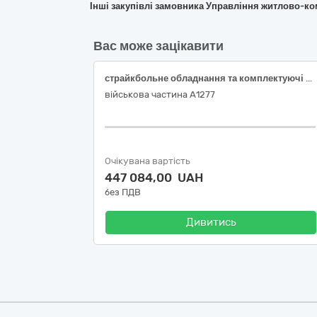
Інші закупівлі замовника Управління житлово-ко
Вас може зацікавити
страйкбольне обладнання та комплектуючі на взвод (страйкбольна зброя), код ДК 021:2015 – 37410000-5 “Інвентар для спортивних ігор на відкритому повітрі”
військова частина А1277
Очікувана вартість
447 084,00 UAH
без ПДВ
Дивитись