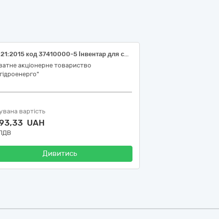
ДК 021:2015 код 37410000-5 Інвентар для спортивних ігор на відкритому повітрі (Весла для філії "Дністровська ГЕС" ПрАТ "Укргідроенерго")
ватне акціонерне товариство
гідроенерго"
увана вартість
993,33 UAH
 ПДВ
Дивитись