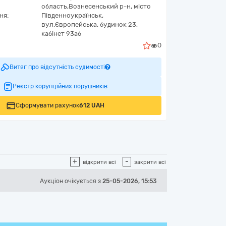
область,
Вознесенський р-н, місто
ня:
Південноукраїнськ,
вул.Європейська, будинок 23,
кабінет 93аб
0
Витяг про відсутність судимості
Реєстр корупційних порушників
Сформувати рахунок
612 UAH
+
-
відкрити всі
закрити всі
Аукціон
очікується
з
25-05-2026, 15:53