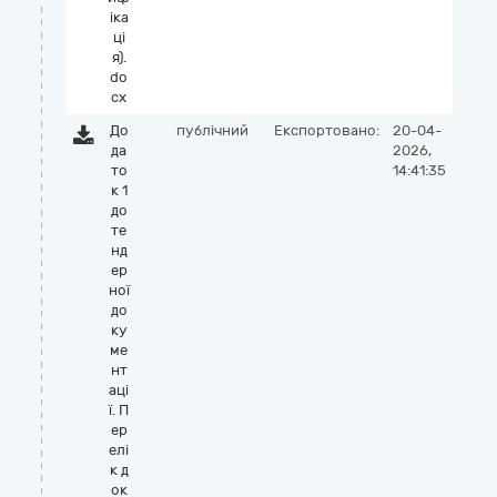
іка
ці
я).
do
cx
До
публічний
Експортовано:
20-04-
да
2026,
то
14:41:35
к 1
до
те
нд
ер
ної
до
ку
ме
нт
аці
ї. П
ер
елі
к д
ок