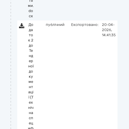
тя
ми.
do
cx
До
публічний
Експортовано:
20-04-
да
2026,
то
14:41:35
к 2
до
Те
нд
ер
ної
до
ку
ме
нт
аці
ї (Т
ех
ніч
на
сп
ец
иф