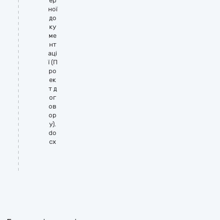
ер
ної
до
ку
ме
нт
аці
ї (П
ро
ек
т д
ог
ов
ор
у).
do
cx