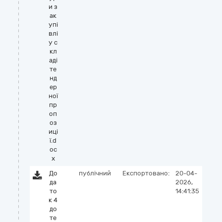
и з
ак
упі
влі
у с
кл
аді
те
нд
ер
ної
пр
оп
оз
иці
ї.d
oc
x
До
публічний
Експортовано:
20-04-
да
2026,
то
14:41:35
к 4
до
те