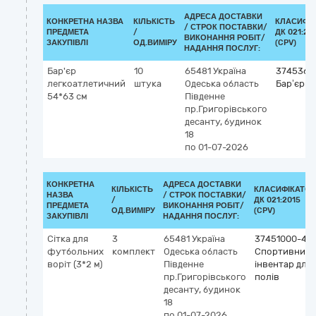
АДРЕСА ДОСТАВКИ
КОНКРЕТНА НАЗВА
КІЛЬКІСТЬ
КЛАСИФІ
/
СТРОК ПОСТАВКИ/
ПРЕДМЕТА
/
ДК 021:20
ВИКОНАННЯ РОБІТ/
ЗАКУПІВЛІ
ОД.ВИМІРУ
(CPV)
НАДАННЯ ПОСЛУГ:
Бар'єр
10
65481
Україна
3745360
легкоатлетичний
штука
Одеська область
Бар’єри
54*63 см
Південне
пр.Григорівського
десанту, будинок
18
по 01-07-2026
КОНКРЕТНА
АДРЕСА ДОСТАВКИ
КІЛЬКІСТЬ
КЛАСИФІКАТОР
НАЗВА
/
СТРОК ПОСТАВКИ/
/
ДК 021:2015
ПРЕДМЕТА
ВИКОНАННЯ РОБІТ/
ОД.ВИМІРУ
(CPV)
ЗАКУПІВЛІ
НАДАННЯ ПОСЛУГ:
Сітка для
3
65481
Україна
37451000-4
футбольних
комплект
Одеська область
Спортивний
воріт (3*2 м)
Південне
інвентар для
пр.Григорівського
полів
десанту, будинок
18
по 01-07-2026