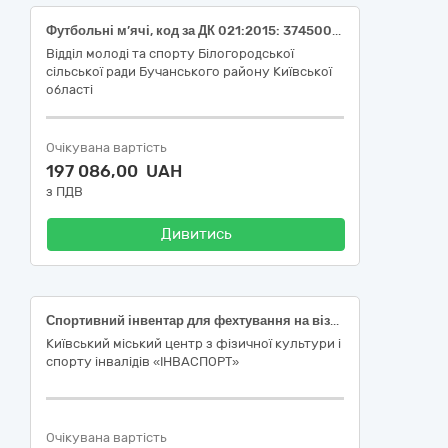
Футбольні м’ячі, код за ДК 021:2015: 37450000-7 Спортивний інвентар для полів і кортів
Відділ молоді та спорту Білогородської
сільської ради Бучанського району Київської
області
Очікувана вартість
197 086,00 UAH
з ПДВ
Дивитись
Спортивний інвентар для фехтування на візках ДК 021:2015 «Єдиний закупівельний словник» 37450000-7 Спортивний інвентар для полів і кортів
Київський міський центр з фізичної культури і
спорту інвалідів «ІНВАСПОРТ»
Очікувана вартість