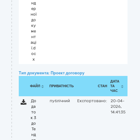
нд
ер
ної
до
ку
ме
нт
аці
ї.d
oc
x
Тип документа: Проект договору
ДАТА
ФАЙЛ
ПРИВАТНІСТЬ
СТАН
ТА
ЧАС
До
публічний
Експортовано:
20-04-
да
2026,
то
14:41:35
к 3
до
Те
нд