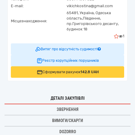
E-mail:
vikichkostina@gmail.com
65481,
Україна
,
Одеська
область,
Південне,
Місцезнаходження:
пр.Григорівського десанту,
будинок 18
1
Витяг про відсутність судимості
Реєстр корупційних порушників
Сформувати рахунок
142.8 UAH
ДЕТАЛІ ЗАКУПІВЛІ
ЗВЕРНЕННЯ
ВИМОГИ/СКАРГИ
DOZORRO