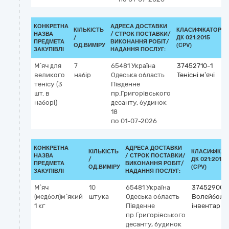
КОНКРЕТНА
АДРЕСА ДОСТАВКИ
КІЛЬКІСТЬ
КЛАСИФІКАТОР
НАЗВА
/
СТРОК ПОСТАВКИ/
/
ДК 021:2015
ПРЕДМЕТА
ВИКОНАННЯ РОБІТ/
ОД.ВИМІРУ
(CPV)
ЗАКУПІВЛІ
НАДАННЯ ПОСЛУГ:
М`яч для
7
65481
Україна
37452710-1
великого
набір
Одеська область
Тенісні м’ячі
тенісу (3
Південне
шт. в
пр.Григорівського
наборі)
десанту, будинок
18
по 01-07-2026
КОНКРЕТНА
АДРЕСА ДОСТАВКИ
КІЛЬКІСТЬ
КЛАСИФІКАТ
НАЗВА
/
СТРОК ПОСТАВКИ/
/
ДК 021:2015
ПРЕДМЕТА
ВИКОНАННЯ РОБІТ/
ОД.ВИМІРУ
(CPV)
ЗАКУПІВЛІ
НАДАННЯ ПОСЛУГ:
М`яч
10
65481
Україна
37452900-
(медбол)м`який
штука
Одеська область
Волейболь
1 кг
Південне
інвентар
пр.Григорівського
десанту, будинок