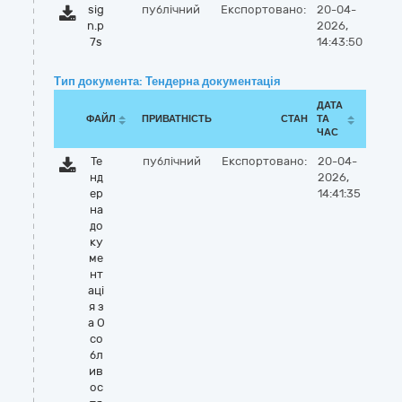
sig
публічний
Експортовано:
20-04-
n.p
2026,
7s
14:43:50
Тип документа: Тендерна документація
ДАТА
ФАЙЛ
ПРИВАТНІСТЬ
СТАН
ТА
ЧАС
Те
публічний
Експортовано:
20-04-
нд
2026,
ер
14:41:35
на
до
ку
ме
нт
аці
я з
а О
со
бл
ив
ос