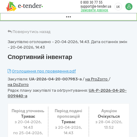
0 800 30 77 55
support@e-tender.ua
UK
Замовити дзвінок
Повернутись назад
Закупівлю оголошено - 20-04-2026, 14:43. Дата останніх змін
- 20-04-2026, 14:43
Спортивний інвентар
Оголошення про проведення.pdf
Закупівля:
UA-2026-04-20-007983-a
/
на ProZorro
/
на DoZorro
Рядок плану закупівлі та обґрунтування:
UA-P-2026-04-20-
009440-a
Період уточнень
Період подачі
Аукціон
Триває
пропозицій
Очікується
з 20-04-2026,
Триває
з
28-04-2026,
14:43
з 20-04-2026,
13:52
по 25-04-2026,
14:43