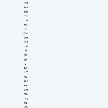
ум
ен
тів
та
_а
бо
ін
фо
рм
аці
ї, я
кі
по
да
ют
ьс
я У
ча
сн
ик
ом
пр
оц
ед
ур