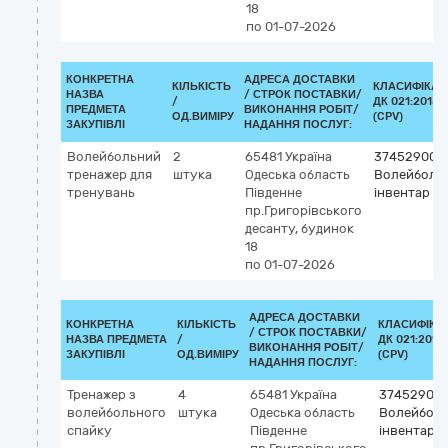
18
по 01-07-2026
КОНКРЕТНА
АДРЕСА ДОСТАВКИ
КІЛЬКІСТЬ
КЛАСИФІКАТ
НАЗВА
/
СТРОК ПОСТАВКИ/
/
ДК 021:2015
ПРЕДМЕТА
ВИКОНАННЯ РОБІТ/
ОД.ВИМІРУ
(CPV)
ЗАКУПІВЛІ
НАДАННЯ ПОСЛУГ:
Волейбольний
2
65481
Україна
37452900-
тренажер для
штука
Одеська область
Волейболь
тренувань
Південне
інвентар
пр.Григорівського
десанту, будинок
18
по 01-07-2026
АДРЕСА ДОСТАВКИ
КОНКРЕТНА
КІЛЬКІСТЬ
КЛАСИФІКА
/
СТРОК ПОСТАВКИ/
НАЗВА ПРЕДМЕТА
/
ДК 021:2015
ВИКОНАННЯ РОБІТ/
ЗАКУПІВЛІ
ОД.ВИМІРУ
(CPV)
НАДАННЯ ПОСЛУГ:
Тренажер з
4
65481
Україна
37452900
волейбольного
штука
Одеська область
Волейбол
спайку
Південне
інвентар