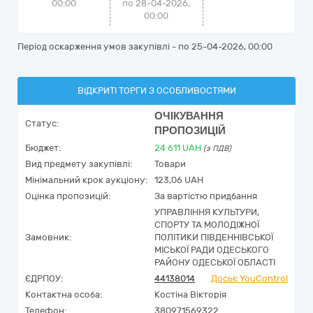
00:00
по 28-04-2026,
00:00
Період оскарження умов закупівлі - по
25-04-2026, 00:00
ВІДКРИТІ ТОРГИ З ОСОБЛИВОСТЯМИ
ОЧІКУВАННЯ
Статус:
ПРОПОЗИЦІЙ
Бюджет:
24 611
UAH
(з ПДВ)
Вид предмету закупівлі:
Товари
Мінімальний крок аукціону:
123,06 UAH
Оцінка пропозицій:
За вартістю придбання
УПРАВЛІННЯ КУЛЬТУРИ,
СПОРТУ ТА МОЛОДІЖНОЇ
Замовник:
ПОЛІТИКИ ПІВДЕННІВСЬКОЇ
МІСЬКОЇ РАДИ ОДЕСЬКОГО
РАЙОНУ ОДЕСЬКОЇ ОБЛАСТІ
ЄДРПОУ:
44138014
Досьє YouControl
Контактна особа:
Костіна Вікторія
Телефон:
380971569322