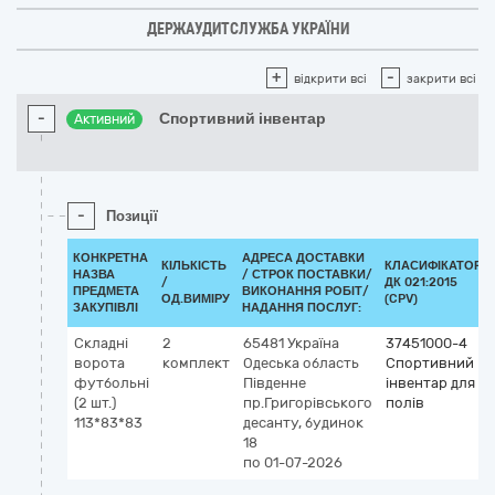
ДЕРЖАУДИТСЛУЖБА УКРАЇНИ
+
-
відкрити всі
закрити всі
-
Спортивний інвентар
Активний
-
Позиції
КОНКРЕТНА
АДРЕСА ДОСТАВКИ
КІЛЬКІСТЬ
КЛАСИФІКАТОР
НАЗВА
/
СТРОК ПОСТАВКИ/
/
ДК 021:2015
ПРЕДМЕТА
ВИКОНАННЯ РОБІТ/
ОД.ВИМІРУ
(CPV)
ЗАКУПІВЛІ
НАДАННЯ ПОСЛУГ:
Складні
2
65481
Україна
37451000-4
ворота
комплект
Одеська область
Спортивний
футбольні
Південне
інвентар для
(2 шт.)
пр.Григорівського
полів
113*83*83
десанту, будинок
18
по 01-07-2026