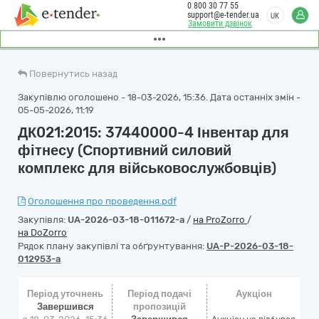
0 800 30 77 55
support@e-tender.ua
UK
Замовити дзвінок
Повернутись назад
Закупівлю оголошено - 18-03-2026, 15:36. Дата останніх змін -
05-05-2026, 11:19
ДК021:2015: 37440000-4 Інвентар для
фітнесу (Спортивний силовий
комплекс для військовослужбовців)
Оголошення про проведення.pdf
Закупівля:
UA-2026-03-18-011672-a
/
на ProZorro
/
на DoZorro
Рядок плану закупівлі та обґрунтування:
UA-P-2026-03-18-
012953-a
Період уточнень
Період подачі
Аукціон
Завершився
пропозицій