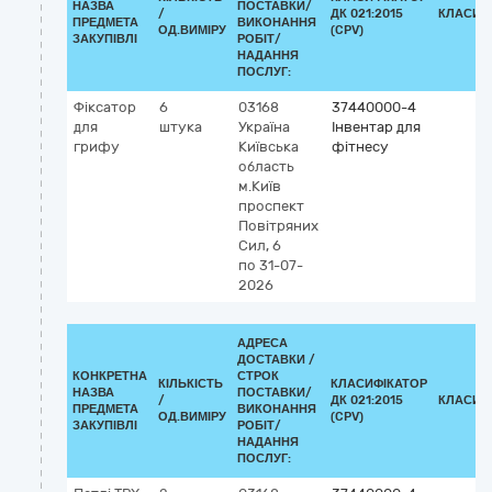
НАЗВА
ПОСТАВКИ/
/
ДК 021:2015
КЛАСИФ
ПРЕДМЕТА
ВИКОНАННЯ
ОД.ВИМІРУ
(CPV)
ЗАКУПІВЛІ
РОБІТ/
НАДАННЯ
ПОСЛУГ:
Фіксатор
6
03168
37440000-4
для
штука
Україна
Інвентар для
грифу
Київська
фітнесу
область
м.Київ
проспект
Повітряних
Сил, 6
по 31-07-
2026
АДРЕСА
ДОСТАВКИ /
КОНКРЕТНА
СТРОК
КІЛЬКІСТЬ
КЛАСИФІКАТОР
НАЗВА
ПОСТАВКИ/
/
ДК 021:2015
КЛАСИФ
ПРЕДМЕТА
ВИКОНАННЯ
ОД.ВИМІРУ
(CPV)
ЗАКУПІВЛІ
РОБІТ/
НАДАННЯ
ПОСЛУГ: