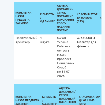
АДРЕСА
ДОСТАВКИ /
КОНКРЕТНА
СТРОК
КІЛЬКІСТЬ
КЛАСИФІКАТОР
НАЗВА
ПОСТАВКИ/
/
ДК 021:2015
КЛ
ПРЕДМЕТА
ВИКОНАННЯ
ОД.ВИМІРУ
(CPV)
ЗАКУПІВЛІ
РОБІТ/
НАДАННЯ
ПОСЛУГ:
Веслувальний
1
03168
37440000-4
тренажер
штука
Україна
Інвентар для
Київська
фітнесу
область
м.Київ
проспект
Повітряних
Сил, 6
по 31-07-
2026
АДРЕСА
ДОСТАВКИ /
СТРОК
КОНКРЕТНА
КІЛЬКІСТЬ
КЛАСИФІКАТОР
ПОСТАВКИ/
НАЗВА ПРЕДМЕТА
/
ДК 021:2015
К
ВИКОНАННЯ
ЗАКУПІВЛІ
ОД.ВИМІРУ
(CPV)