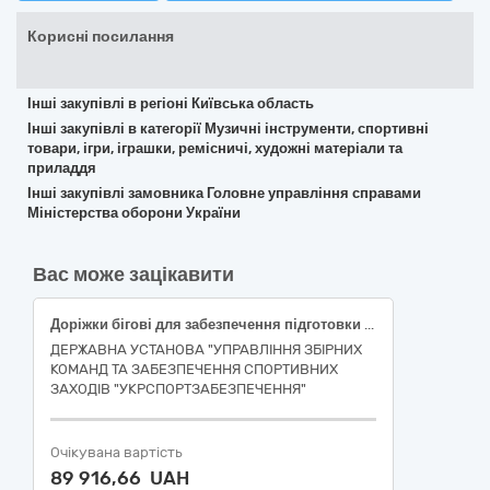
Корисні посилання
Інші закупівлі в регіоні Київська область
Інші закупівлі в категорії Музичні інструменти, спортивні
товари, ігри, іграшки, ремісничі, художні матеріали та
приладдя
Інші закупівлі замовника Головне управління справами
Міністерства оборони України
Вас може зацікавити
Доріжки бігові для забезпечення підготовки та участі національної збірної команди України з гімнастики художньої в міжнародних змаганнях (ДК 021:2015: 37440000-4 — Інвентар для фітнесу) (наказ 3737)
ДЕРЖАВНА УСТАНОВА "УПРАВЛІННЯ ЗБІРНИХ
КОМАНД ТА ЗАБЕЗПЕЧЕННЯ СПОРТИВНИХ
ЗАХОДІВ "УКРСПОРТЗАБЕЗПЕЧЕННЯ"
Очікувана вартість
89 916,66 UAH