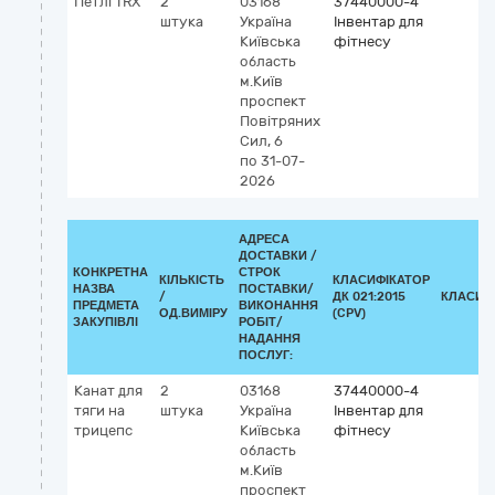
Петлі TRX
2
03168
37440000-4
штука
Україна
Інвентар для
Київська
фітнесу
область
м.Київ
проспект
Повітряних
Сил, 6
по 31-07-
2026
АДРЕСА
ДОСТАВКИ /
КОНКРЕТНА
СТРОК
КІЛЬКІСТЬ
КЛАСИФІКАТОР
НАЗВА
ПОСТАВКИ/
/
ДК 021:2015
КЛАСИФ
ПРЕДМЕТА
ВИКОНАННЯ
ОД.ВИМІРУ
(CPV)
ЗАКУПІВЛІ
РОБІТ/
НАДАННЯ
ПОСЛУГ:
Канат для
2
03168
37440000-4
тяги на
штука
Україна
Інвентар для
трицепс
Київська
фітнесу
область
м.Київ
проспект