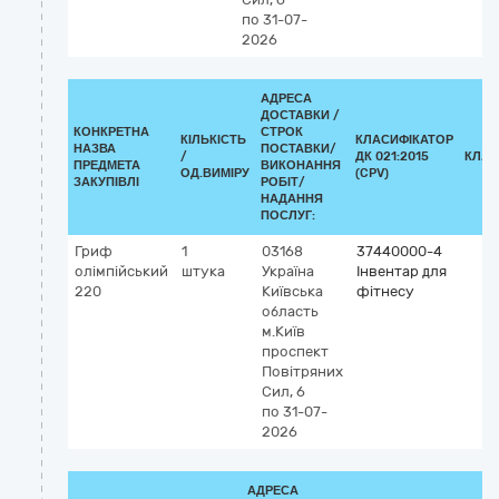
по 31-07-
2026
АДРЕСА
ДОСТАВКИ /
КОНКРЕТНА
СТРОК
КІЛЬКІСТЬ
КЛАСИФІКАТОР
НАЗВА
ПОСТАВКИ/
/
ДК 021:2015
КЛАС
ПРЕДМЕТА
ВИКОНАННЯ
ОД.ВИМІРУ
(CPV)
ЗАКУПІВЛІ
РОБІТ/
НАДАННЯ
ПОСЛУГ:
Гриф
1
03168
37440000-4
олімпійський
штука
Україна
Інвентар для
220
Київська
фітнесу
область
м.Київ
проспект
Повітряних
Сил, 6
по 31-07-
2026
АДРЕСА