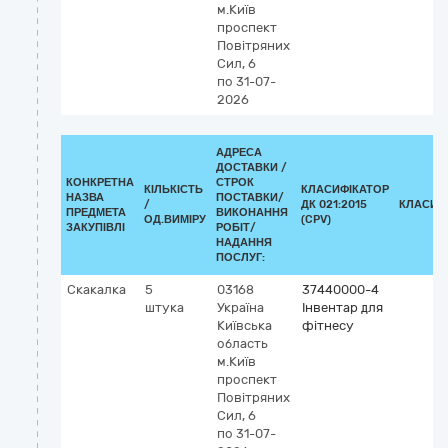
м.Київ
проспект
Повітряних
Сил, 6
по 31-07-
2026
АДРЕСА
ДОСТАВКИ /
КОНКРЕТНА
СТРОК
КІЛЬКІСТЬ
КЛАСИФІКАТОР
НАЗВА
ПОСТАВКИ/
/
ДК 021:2015
КЛАСИФ
ПРЕДМЕТА
ВИКОНАННЯ
ОД.ВИМІРУ
(CPV)
ЗАКУПІВЛІ
РОБІТ/
НАДАННЯ
ПОСЛУГ:
Скакалка
5
03168
37440000-4
штука
Україна
Інвентар для
Київська
фітнесу
область
м.Київ
проспект
Повітряних
Сил, 6
по 31-07-