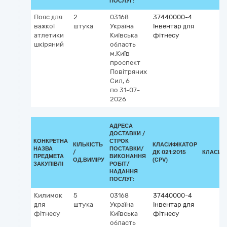
ПОСЛУГ:
Пояс для
2
03168
37440000-4
важкої
штука
Україна
Інвентар для
атлетики
Київська
фітнесу
шкіряний
область
м.Київ
проспект
Повітряних
Сил, 6
по 31-07-
2026
АДРЕСА
ДОСТАВКИ /
КОНКРЕТНА
СТРОК
КІЛЬКІСТЬ
КЛАСИФІКАТОР
НАЗВА
ПОСТАВКИ/
/
ДК 021:2015
КЛАСИФ
ПРЕДМЕТА
ВИКОНАННЯ
ОД.ВИМІРУ
(CPV)
ЗАКУПІВЛІ
РОБІТ/
НАДАННЯ
ПОСЛУГ:
Килимок
5
03168
37440000-4
для
штука
Україна
Інвентар для
фітнесу
Київська
фітнесу
область