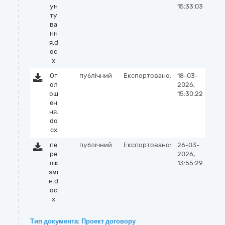
ун
15:33:03
ту
ва
нн
я.d
oc
x
Ог
публічний
Експортовано:
18-03-
ол
2026,
ош
15:30:22
ен
ня.
do
cx
пе
публічний
Експортовано:
26-03-
ре
2026,
лік
13:55:29
змі
н.d
oc
x
Тип документа: Проект договору