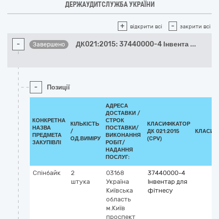
ДЕРЖАУДИТСЛУЖБА УКРАЇНИ
+
-
відкрити всі
закрити всі
-
ДК021:2015: 37440000-4 Інвента
...
Завершено
-
Позиції
АДРЕСА
ДОСТАВКИ /
КОНКРЕТНА
СТРОК
КІЛЬКІСТЬ
КЛАСИФІКАТОР
НАЗВА
ПОСТАВКИ/
/
ДК 021:2015
КЛАСИФ
ПРЕДМЕТА
ВИКОНАННЯ
ОД.ВИМІРУ
(CPV)
ЗАКУПІВЛІ
РОБІТ/
НАДАННЯ
ПОСЛУГ:
Спінбайк
2
03168
37440000-4
штука
Україна
Інвентар для
Київська
фітнесу
область
м.Київ
проспект