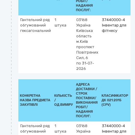
РОБІТ/
НАДАННЯ
ПОСЛУГ:
Гантельний ряд
1
03168
37440000-4
обгумований
штука
Україна
Інвентар для
гексагональний
Київська
фітнесу
область
м.Київ
проспект
Повітряних
Сил, 6
по 31-07-
2026
АДРЕСА
ДОСТАВКИ /
СТРОК
КОНКРЕТНА
КІЛЬКІСТЬ
КЛАСИФІКАТОР
ПОСТАВКИ/
НАЗВА ПРЕДМЕТА
/
ДК 021:2015
К
ВИКОНАННЯ
ЗАКУПІВЛІ
ОД.ВИМІРУ
(CPV)
РОБІТ/
НАДАННЯ
ПОСЛУГ:
Гантельний ряд
1
03168
37440000-4
обгумований
штука
Україна
Інвентар для