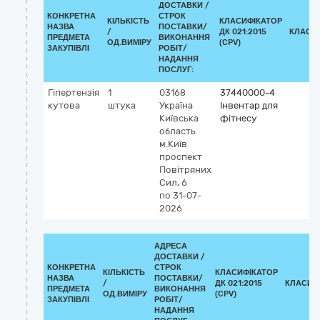
ДОСТАВКИ /
КОНКРЕТНА
СТРОК
КІЛЬКІСТЬ
КЛАСИФІКАТОР
НАЗВА
ПОСТАВКИ/
/
ДК 021:2015
КЛАСИ
ПРЕДМЕТА
ВИКОНАННЯ
ОД.ВИМІРУ
(CPV)
ЗАКУПІВЛІ
РОБІТ/
НАДАННЯ
ПОСЛУГ:
Гіпертензія
1
03168
37440000-4
кутова
штука
Україна
Інвентар для
Київська
фітнесу
область
м.Київ
проспект
Повітряних
Сил, 6
по 31-07-
2026
АДРЕСА
ДОСТАВКИ /
КОНКРЕТНА
СТРОК
КІЛЬКІСТЬ
КЛАСИФІКАТОР
НАЗВА
ПОСТАВКИ/
/
ДК 021:2015
КЛАСИФ
ПРЕДМЕТА
ВИКОНАННЯ
ОД.ВИМІРУ
(CPV)
ЗАКУПІВЛІ
РОБІТ/
НАДАННЯ