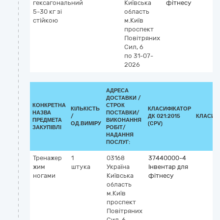
гексагональний
Київська
фітнесу
5-30 кг зі
область
стійкою
м.Київ
проспект
Повітряних
Сил, 6
по 31-07-
2026
АДРЕСА
ДОСТАВКИ /
КОНКРЕТНА
СТРОК
КІЛЬКІСТЬ
КЛАСИФІКАТОР
НАЗВА
ПОСТАВКИ/
/
ДК 021:2015
КЛАСИФ
ПРЕДМЕТА
ВИКОНАННЯ
ОД.ВИМІРУ
(CPV)
ЗАКУПІВЛІ
РОБІТ/
НАДАННЯ
ПОСЛУГ:
Тренажер
1
03168
37440000-4
жим
штука
Україна
Інвентар для
ногами
Київська
фітнесу
область
м.Київ
проспект
Повітряних
Сил, 6