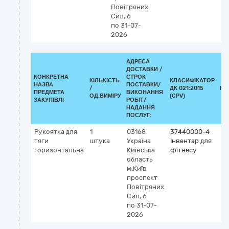
Повітряних
Сил, 6
по 31-07-
2026
АДРЕСА
ДОСТАВКИ /
КОНКРЕТНА
СТРОК
КІЛЬКІСТЬ
КЛАСИФІКАТОР
НАЗВА
ПОСТАВКИ/
/
ДК 021:2015
КЛ
ПРЕДМЕТА
ВИКОНАННЯ
ОД.ВИМІРУ
(CPV)
ЗАКУПІВЛІ
РОБІТ/
НАДАННЯ
ПОСЛУГ:
Рукоятка для
1
03168
37440000-4
тяги
штука
Україна
Інвентар для
горизонтальна
Київська
фітнесу
область
м.Київ
проспект
Повітряних
Сил, 6
по 31-07-
2026