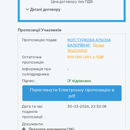
Ціна договору без ПДВ
Деталі договору
Пропозиції Учасників
Пропозицію подав:
ФОП "ГУДКОВА АЛЬОНА
ВАЛЕРІЇВНА"
Досьє
YouControl
Остаточна
590 000
UAH,
з ПДВ
пропозиція:
Інформація про
-
субпідрядника:
Підпис:
підписано
Переглянути Електронну пропозицію в
pdf
Дата та час
30-03-2026, 22:32:08
подання
пропозиції:
Документи:
Показати документи (16)