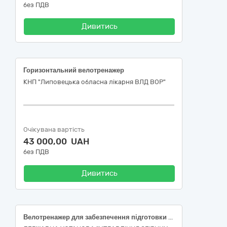
без ПДВ
Дивитись
Горизонтальний велотренажер
КНП "Липовецька обласна лікарня ВЛД ВОР"
Очікувана вартість
43 000,00 UAH
без ПДВ
Дивитись
Велотренажер для забезпечення підготовки та участі національної збірної команди України з дзюдо у міжнародних змаганнях (ДК 021:2015: 37440000-4 — Інвентар для фітнесу) (3637)