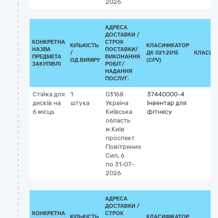
2026
АДРЕСА
ДОСТАВКИ /
КОНКРЕТНА
СТРОК
КІЛЬКІСТЬ
КЛАСИФІКАТОР
НАЗВА
ПОСТАВКИ/
/
ДК 021:2015
КЛАСИФ
ПРЕДМЕТА
ВИКОНАННЯ
ОД.ВИМІРУ
(CPV)
ЗАКУПІВЛІ
РОБІТ/
НАДАННЯ
ПОСЛУГ:
Стійка для
1
03168
37440000-4
дисків на
штука
Україна
Інвентар для
6 місць
Київська
фітнесу
область
м.Київ
проспект
Повітряних
Сил, 6
по 31-07-
2026
АДРЕСА
ДОСТАВКИ /
КОНКРЕТНА
СТРОК
КІЛЬКІСТЬ
КЛАСИФІКАТОР