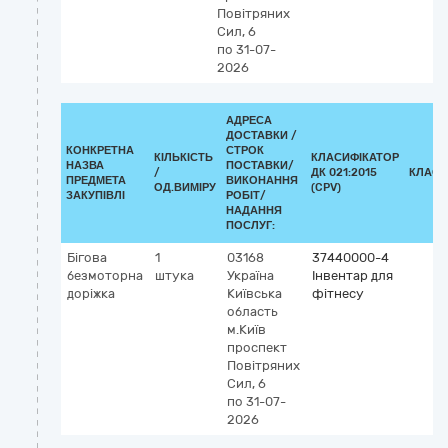
Повітряних
Сил, 6
по 31-07-
2026
АДРЕСА
ДОСТАВКИ /
КОНКРЕТНА
СТРОК
КІЛЬКІСТЬ
КЛАСИФІКАТОР
НАЗВА
ПОСТАВКИ/
/
ДК 021:2015
КЛАСИ
ПРЕДМЕТА
ВИКОНАННЯ
ОД.ВИМІРУ
(CPV)
ЗАКУПІВЛІ
РОБІТ/
НАДАННЯ
ПОСЛУГ:
Бігова
1
03168
37440000-4
безмоторна
штука
Україна
Інвентар для
доріжка
Київська
фітнесу
область
м.Київ
проспект
Повітряних
Сил, 6
по 31-07-
2026