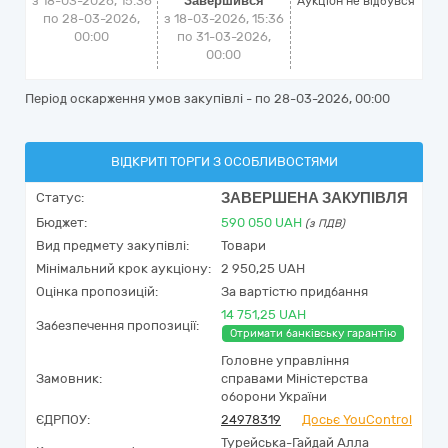
з 18-03-2026, 15:36
Завершився
Аукціон не відбувся
по 28-03-2026,
з 18-03-2026, 15:36
00:00
по 31-03-2026,
00:00
Період оскарження умов закупівлі - по
28-03-2026, 00:00
ВІДКРИТІ ТОРГИ З ОСОБЛИВОСТЯМИ
ЗАВЕРШЕНА ЗАКУПІВЛЯ
Статус:
Бюджет:
590 050
UAH
(з ПДВ)
Вид предмету закупівлі:
Товари
Мінімальний крок аукціону:
2 950,25 UAH
Оцінка пропозицій:
За вартістю придбання
14 751,25 UAH
Забезпечення пропозиції:
Отримати банківську гарантію
Головне управління
Замовник:
справами Міністерства
оборони України
ЄДРПОУ:
24978319
Досьє YouControl
Турейська-Гайдай Алла