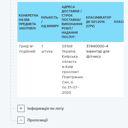
АДРЕСА
ДОСТАВКИ /
КОНКРЕТНА
СТРОК
КІЛЬКІСТЬ
КЛАСИФІКАТОР
НАЗВА
ПОСТАВКИ/
/
ДК 021:2015
КЛАСИФ
ПРЕДМЕТА
ВИКОНАННЯ
ОД.ВИМІРУ
(CPV)
ЗАКУПІВЛІ
РОБІТ/
НАДАННЯ
ПОСЛУГ:
Гриф W-
1
03168
37440000-4
подібний
штука
Україна
Інвентар для
Київська
фітнесу
область
м.Київ
проспект
Повітряних
Сил, 6
по 31-07-
2026
+
Інформація по лоту
-
Пропозиції