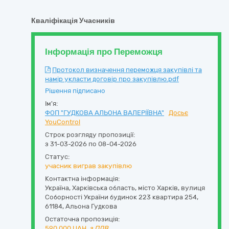
Кваліфікація Учасників
Інформація про Переможця
Протокол визначення переможця закупівлі та
намір укласти договір про закупівлю.pdf
Рішення підписано
Ім'я:
ФОП "ГУДКОВА АЛЬОНА ВАЛЕРІЇВНА"
Досьє
YouControl
Строк розгляду пропозиції:
з 31-03-2026 по 08-04-2026
Статус:
учасник виграв закупівлю
Контактна інформація:
Україна
,
Харківська область
,
місто Харків,
вулиця
Соборності України будинок 223 квартира 254
,
61184
,
Альона Гудкова
Остаточна пропозиція:
590 000
UAH,
з ПДВ