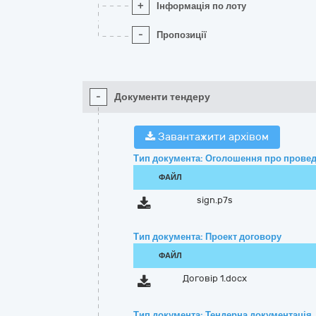
+
Інформація по лоту
-
Пропозиції
-
Документи тендеру
Завантажити архівом
Тип документа: Оголошення про провед
ФАЙЛ
sign.p7s
Тип документа: Проект договору
ФАЙЛ
Договір 1.docx
Тип документа: Тендерна документація