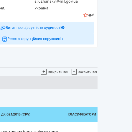
s.luzhanskyi@mil.gov.ua
ня:
Україна
6
Витяг про відсутність судимості
Реєстр корупційних порушників
+
-
відкрити всі
закрити всі
ДК 021:2015 (CPV)
КЛАСИФІКАТОРИ
 спортивних ігор на відкритому