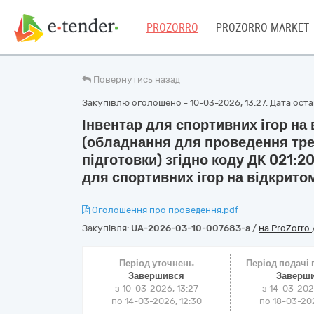
PROZORRO
PROZORRO MARKET
Повернутись назад
Закупівлю оголошено - 10-03-2026, 13:27. Дата остан
Інвентар для спортивних ігор на 
(обладнання для проведення трен
підготовки) згідно коду ДК 021:2
для спортивних ігор на відкритом
Оголошення про проведення.pdf
Закупівля:
UA-2026-03-10-007683-a
/
на ProZorro
Період уточнень
Період подачі
Завершився
Заверш
з 10-03-2026, 13:27
з 14-03-202
по 14-03-2026, 12:30
по 18-03-202