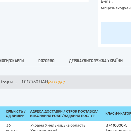
E-mail:
Місцезнаходжен
МОГИ/СКАРГИ
DOZORRO
ДЕРЖАУДИТСЛУЖБА УКРАЇНИ
ігор н
...
1 017 750
UAH
(без ПДВ)
КІЛЬКІСТЬ /
АДРЕСА ДОСТАВКИ /
СТРОК ПОСТАВКИ/
КЛАСИФІКАТОР 
ОД.ВИМІРУ
ВИКОНАННЯ РОБІТ/НАДАННЯ ПОСЛУГ:
36
Україна
Хмельницька область
37410000-5
штука
Хмельницький
Інвентар для