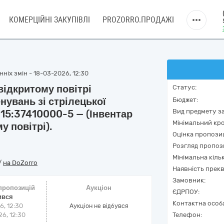
КОМЕРЦІЙНІ ЗАКУПІВЛІ
PROZORRO.ПРОДАЖІ
ніх змін - 18-03-2026, 12:30
відкритому повітрі
Статус:
увань зі стрілецької
Бюджет:
Вид предмету за
015:37410000-5 — (Інвентар
Мінімальний кро
у повітрі).
Оцінка пропозиц
Розгляд пропоз
Мінімальна кіль
/
на DoZorro
Наявність прекв
Замовник:
 пропозицій
Аукціон
ЄДРПОУ:
ився
Контактна особ
6, 12:30
Аукціон не відбувся
6, 12:30
Телефон: