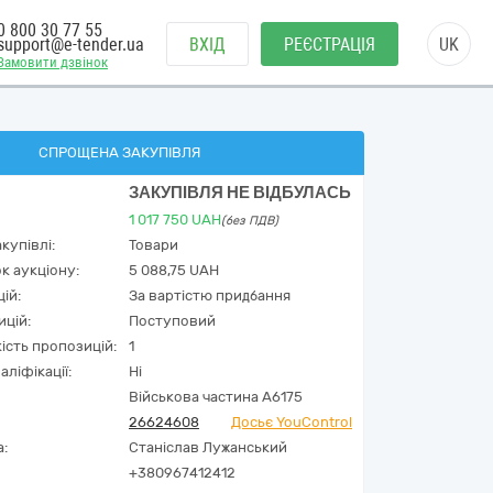
0 800 30 77 55
support@e-tender.ua
ВХІД
РЕЄСТРАЦІЯ
UK
Замовити дзвінок
СПРОЩЕНА ЗАКУПІВЛЯ
ЗАКУПІВЛЯ НЕ ВІДБУЛАСЬ
1 017 750
UAH
(без ПДВ)
купівлі:
Товари
к аукціону:
5 088,75 UAH
ій:
За вартістю придбання
ицій:
Поступовий
кість пропозицій:
1
аліфікації:
Ні
Військова частина А6175
26624608
Досьє YouControl
а:
Станіслав Лужанський
+380967412412