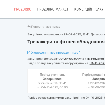
PROZORRO
PROZORRO MARKET
КОМЕРЦІЙНІ ЗАКУП
Повернутись назад
Закупівлю оголошено - 29-09-2025, 13:41. Дата остан
Тренажери та фітнес обладнання
Оголошення про проведення.pdf
Закупівля:
UA-2025-09-29-006099-a
/
на ProZorro
Рядок плану закупівлі та обґрунтування:
UA-P-202
Період уточнень
Період подачі
Завершився
Заверш
з 29-09-2025, 13:41
з 29-09-202
по 04-10-2025, 00:00
по 07-10-202
Період оскарження умов закупівлі - по
04-10-2025, 