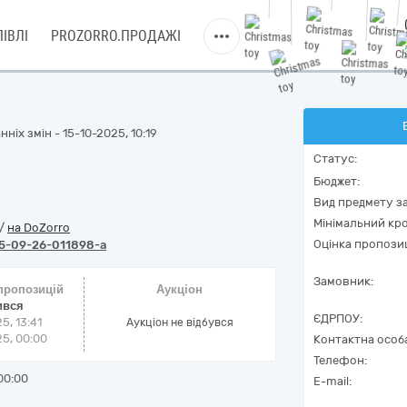
ІВЛІ
PROZORRO.ПРОДАЖІ
ніх змін - 15-10-2025, 10:19
Статус:
Бюджет:
Вид предмету за
Мінімальний кро
/
на DoZorro
Оцінка пропозиц
5-09-26-011898-a
Замовник:
 пропозицій
Аукціон
ився
ЄДРПОУ:
5, 13:41
Аукціон не відбувся
5, 00:00
Контактна особ
Телефон:
00:00
E-mail: