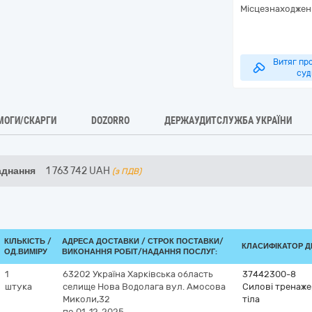
Місцезнаходжен
Витяг про
суд
МОГИ/СКАРГИ
DOZORRO
ДЕРЖАУДИТСЛУЖБА УКРАЇНИ
аднання
1 763 742
UAH
(з ПДВ)
КІЛЬКІСТЬ /
АДРЕСА ДОСТАВКИ /
СТРОК ПОСТАВКИ/
КЛАСИФІКАТОР ДК
ОД.ВИМІРУ
ВИКОНАННЯ РОБІТ/НАДАННЯ ПОСЛУГ:
1
63202
Україна
Харківська область
37442300-8
штука
селище Нова Водолага
вул. Амосова
Силові тренаже
Миколи,32
тіла
по 01-12-2025