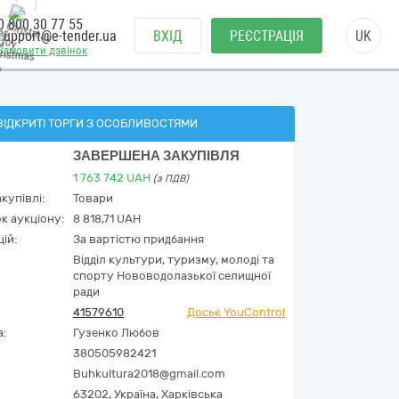
0 800 30 77 55
support@e-tender.ua
ВХІД
РЕЄСТРАЦІЯ
UK
Замовити дзвінок
ВІДКРИТІ ТОРГИ З ОСОБЛИВОСТЯМИ
ЗАВЕРШЕНА ЗАКУПІВЛЯ
1 763 742
UAH
(з ПДВ)
купівлі:
Товари
к аукціону:
8 818,71 UAH
ій:
За вартістю придбання
Відділ культури, туризму, молоді та
спорту Нововодолазької селищної
ради
41579610
Досьє YouControl
а:
Гузенко Любов
380505982421
Buhkultura2018@gmail.com
63202,
Україна
,
Харківська