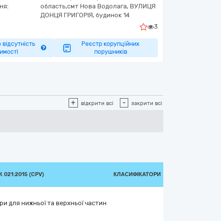
ня:
область,
смт Нова Водолага,
ВУЛИЦЯ
ДОНЦЯ ГРИГОРІЯ, будинок 14
3
 відсутність
Реєстр корупційних
имості
порушників
+
-
відкрити всі
закрити всі
 021:2015 (CPV)
КЛАСИФІКАТОРИ
ри для нижньої та верхньої частин