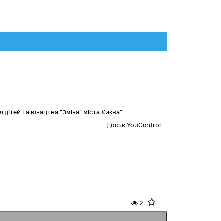
 дітей та юнацтва "Зміна" міста Києва"
Досьє YouControl
2