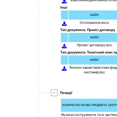
КВАЛІФІКАЦІЙНІ ВИМОГИ.do
Інші
ФАЙЛ
Оголошення.docx
Тип документа: Проект договору
ФАЙЛ
Проект договору.doc
Тип документа: Технічний опис п
ФАЙЛ
Технічні характеристики (рад
система).doc
-
Позиції
КОНКРЕТНА НАЗВА ПРЕДМЕТА ЗАКУП
Музичні інструменти та їх частин