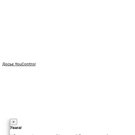
Досьє YouControl
×
Увага!