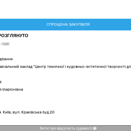
СПРОЩЕНА ЗАКУПІВЛЯ
 РОЗГЛЯНУТО
з ПДВ)
идбання
вчальний заклад "Центр технічної і художньо-естетичної творчості для
iz
я Іларіонівна
м. Київ,
вул. Краківська буд.20
Витяг про відсутність судимості