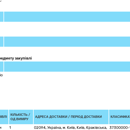
c
редмету закупівлі
іо
КІЛЬКІСТЬ /
ІВЛІ
АДРЕСА ДОСТАВКИ / ПЕРІОД ДОСТАВКИ
КЛАСИФІКАТ
ОД.ВИМІРУ
и
1
02094
,
Україна
,
м. Київ
,
Київ
,
Краківська,
37300000-