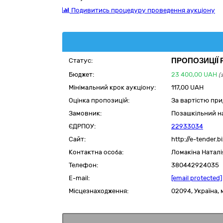
Подивитись процедуру проведення аукціону
ПРОПОЗИЦІЇ
Статус:
Бюджет:
23 400,00
UAH
(
Мінімальний крок аукціону:
117,00 UAH
Оцінка пропозицій:
За вартістю пр
Замовник:
Позашкільний на
ЄДРПОУ:
22933034
Сайт:
http://e-tender.b
Контактна особа:
Ломакіна Наталі
Телефон:
380442924035
E-mail:
[email protected]
Місцезнаходження:
02094,
Україна
,