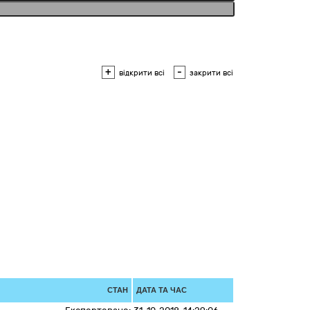
+
-
відкрити всі
закрити всі
СТАН
ДАТА ТА ЧАС