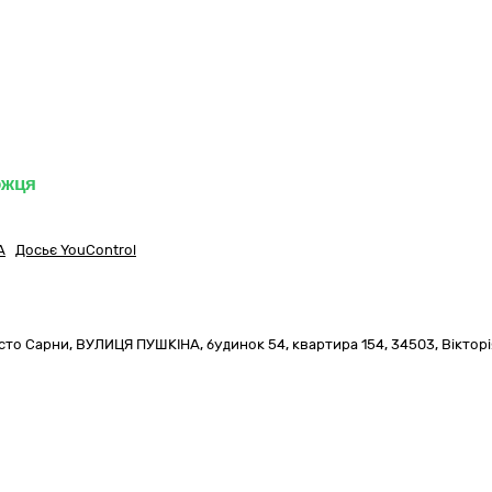
ожця
А
Досьє YouControl
сто Сарни,
ВУЛИЦЯ ПУШКІНА, будинок 54, квартира 154
,
34503
,
Віктор