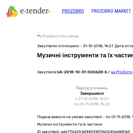
PROZORRO
PROZORRO MARKET
Повернутись назад
Закупівлю оголошено - 31-10-2018, 14:27. Дата остан
Музичні інструменти та їх части
Закупівля:
UA-2018-10-31-000628-b
/
на ProZorro
Період уточнень
Завершився
з 31-10-2018, 14:27
по 01-11-2018, 15:00
Подача вимоги на умови закупівлі - по 01-11-2018, 
Музичні інструменти та їх частини
ID закупівлі:
ade77bd251af48598f01e0245ed881a9