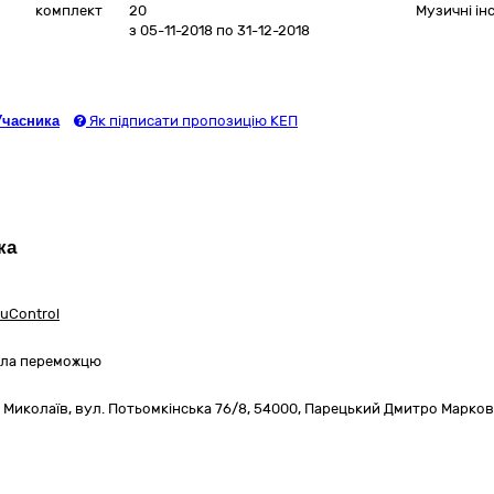
комплект
20
Музичні ін
з 05-11-2018
по 31-12-2018
Учасника
Як підписати пропозицію КЕП
ка
uControl
вила переможцю
,
Миколаїв,
вул. Потьомкінська 76/8
,
54000
,
Парецький Дмитро Марко