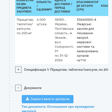
КОНКРЕТНА
АДРЕСА
КІЛЬКІСТЬ
КЛАСИФІКАТОР
НАЗВА
ДОСТАВКИ /
/
ДК 021:2015
КЛАСИ
ПРЕДМЕТА
ПЕРІОД
ОД.ВИМІРУ
(CPV)
ЗАКУПІВЛІ
ДОСТАВКИ
Пірацетам,
6 000
38100
,
33660000-4
таблетки/
штука
Україна
,
Лікарські
капсули,
Полтавська
засоби для
по 200 мг
область
,
м.
лікування
Зіньків
,
хвороб
вул.
нервової
Соборності,
системи та
91
захворювань
по 31-12-
органів
2026
чуття
+
Специфікація 1: Пірацетам, таблетки/капсули, по 200 
-
Документи
Завантажити архівом
Тип документа: Оголошення про проведення
закупівлі