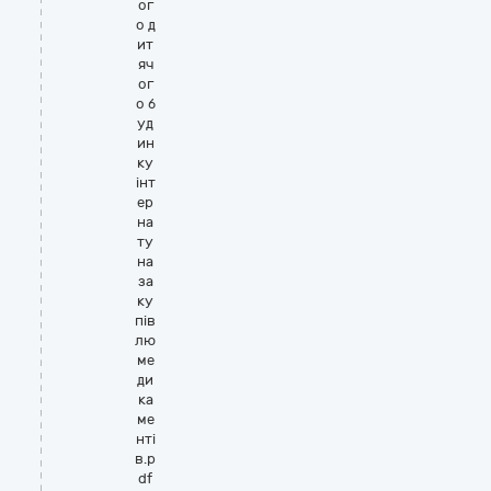
ог
о д
ит
яч
ог
о б
уд
ин
ку
інт
ер
на
ту
на
за
ку
пів
лю
ме
ди
ка
ме
нті
в.p
df