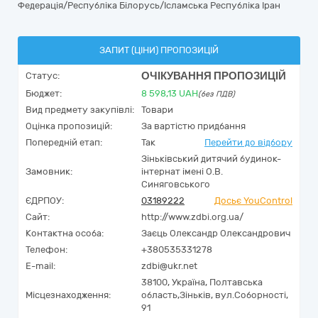
Федерація/Республіка Білорусь/Ісламська Республіка Іран
ЗАПИТ (ЦІНИ) ПРОПОЗИЦІЙ
ОЧІКУВАННЯ ПРОПОЗИЦІЙ
Статус:
Бюджет:
8 598,13
UAH
(без ПДВ)
Вид предмету закупівлі:
Товари
Оцінка пропозицій:
За вартістю придбання
Попередній етап:
Так
Перейти до відбору
Зіньківський дитячий будинок-
Замовник:
інтернат імені О.В.
Синяговського
ЄДРПОУ:
03189222
Досьє YouControl
Сайт:
http://www.zdbi.org.ua/
Контактна особа:
Заєць Олександр Олександрович
Телефон:
+380535331278
E-mail:
zdbi@ukr.net
38100,
Україна
,
Полтавська
Місцезнаходження:
область,
Зіньків,
вул.Соборності,
91