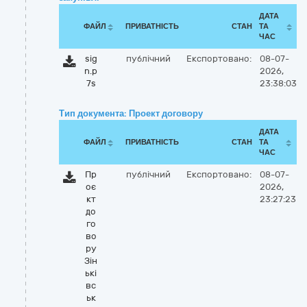
ДАТА
ФАЙЛ
ПРИВАТНІСТЬ
СТАН
ТА
ЧАС
sig
публічний
Експортовано:
08-07-
n.p
2026,
7s
23:38:03
Тип документа: Проект договору
ДАТА
ФАЙЛ
ПРИВАТНІСТЬ
СТАН
ТА
ЧАС
Пр
публічний
Експортовано:
08-07-
оє
2026,
кт
23:27:23
до
го
во
ру
Зін
ькі
вс
ьк