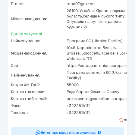
E-mail:
rono07@ukr.net
28100,
Україна
,
Кіровоградська
область,
селище міського типу
Місцезнаходження:
Онуфріївка,
вул.Центральна,
будинок 20
Донор закупівлі
Найменування:
Програма ЄС (Ukraine Facility)
1048
,
Королівство Бельгія
,
Місцезнаходження:
Brussel
,
Брюссель
,
Rue de la Loi /
Wetstraat, 175
Сайт:
https://european-union.europa.eu
Програма допомоги ЄС (Ukraine
Найменування:
Facility)
Код за
XM-DAC
:
55000
Контактна особа:
Рада Європейського Союзу
Контактний e-mail:
press.centre@consilium.europa.eu
Факс:
+3222816111
Телефон:
+3222816111
0
Витяг про відсутність судимості