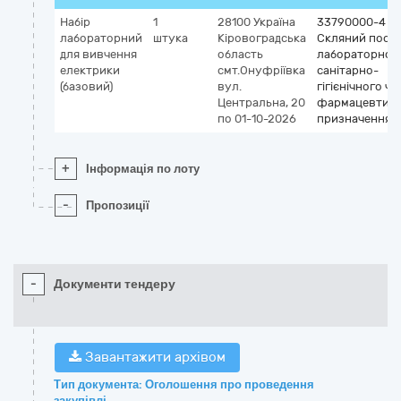
Набір
1
28100
Україна
33790000-4
лабораторний
штука
Кіровоградська
Скляний посу
для вивчення
область
лабораторного
електрики
смт.Онуфріївка
санітарно-
(базовий)
вул.
гігієнічного чи
Центральна, 20
фармацевтич
по 01-10-2026
призначення
+
Інформація по лоту
-
Пропозиції
-
Документи тендеру
Завантажити архівом
Тип документа: Оголошення про проведення
закупівлі