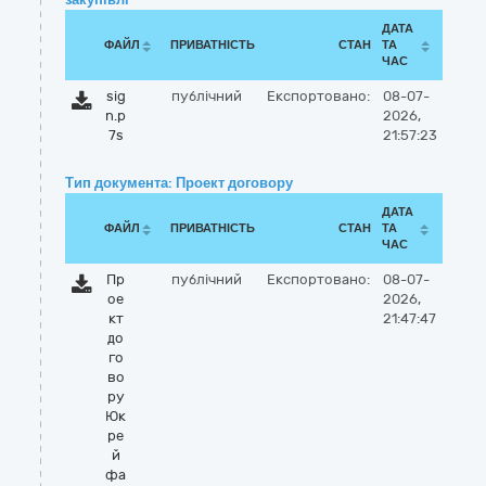
ДАТА
ФАЙЛ
ПРИВАТНІСТЬ
СТАН
ТА
ЧАС
sig
публічний
Експортовано:
08-07-
n.p
2026,
7s
21:57:23
Тип документа: Проект договору
ДАТА
ФАЙЛ
ПРИВАТНІСТЬ
СТАН
ТА
ЧАС
Пр
публічний
Експортовано:
08-07-
ое
2026,
кт
21:47:47
до
го
во
ру
Юк
ре
й
фа