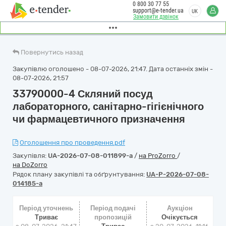
0 800 30 77 55
support@e-tender.ua
UK
Замовити дзвінок
Повернутись назад
Закупівлю оголошено - 08-07-2026, 21:47. Дата останніх змін -
08-07-2026, 21:57
33790000-4 Скляний посуд
лабораторного, санітарно-гігієнічного
чи фармацевтичного призначення
Оголошення про проведення.pdf
Закупівля:
UA-2026-07-08-011899-a
/
на ProZorro
/
на DoZorro
Рядок плану закупівлі та обґрунтування:
UA-P-2026-07-08-
014185-a
Період уточнень
Період подачі
Аукціон
Триває
пропозицій
Очікується