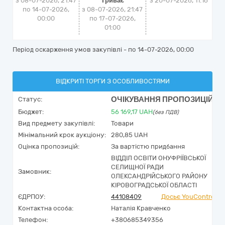
з 08-07-2026, 21:47
Триває
з
20-07-2026, 11:16
по 14-07-2026,
з 08-07-2026, 21:47
00:00
по 17-07-2026,
01:00
Період оскарження умов закупівлі - по
14-07-2026, 00:00
ВІДКРИТІ ТОРГИ З ОСОБЛИВОСТЯМИ
ОЧІКУВАННЯ ПРОПОЗИЦІЙ
Статус:
Бюджет:
56 169,17
UAH
(без ПДВ)
Вид предмету закупівлі:
Товари
Мінімальний крок аукціону:
280,85 UAH
Оцінка пропозицій:
За вартістю придбання
ВІДДІЛ ОСВІТИ ОНУФРІЇВСЬКОЇ
СЕЛИЩНОЇ РАДИ
Замовник:
ОЛЕКСАНДРІЙСЬКОГО РАЙОНУ
КІРОВОГРАДСЬКОЇ ОБЛАСТІ
ЄДРПОУ:
44108409
Досьє YouControl
Контактна особа:
Наталія Кравченко
Телефон:
+380685349356