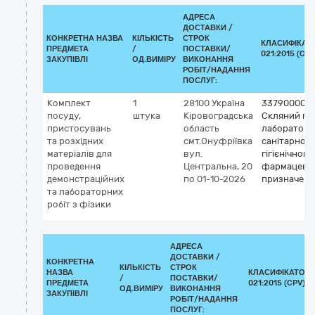
АДРЕСА
ДОСТАВКИ /
КОНКРЕТНА НАЗВА
КІЛЬКІСТЬ
СТРОК
КЛАСИФІКАТ
ПРЕДМЕТА
/
ПОСТАВКИ/
021:2015 (CPV
ЗАКУПІВЛІ
ОД.ВИМІРУ
ВИКОНАННЯ
РОБІТ/НАДАННЯ
ПОСЛУГ:
Комплект
1
28100
Україна
33790000-
посуду,
штука
Кіровоградська
Скляний по
пристосувань
область
лабораторн
та розхідних
смт.Онуфріївка
санітарно-
матеріалів для
вул.
гігієнічного
проведення
Центральна, 20
фармацевт
демонстраційних
по 01-10-2026
призначенн
та лабораторних
робіт з фізики
АДРЕСА
ДОСТАВКИ /
КОНКРЕТНА
КІЛЬКІСТЬ
СТРОК
НАЗВА
КЛАСИФІКАТОР 
/
ПОСТАВКИ/
ПРЕДМЕТА
021:2015 (CPV)
ОД.ВИМІРУ
ВИКОНАННЯ
ЗАКУПІВЛІ
РОБІТ/НАДАННЯ
ПОСЛУГ: