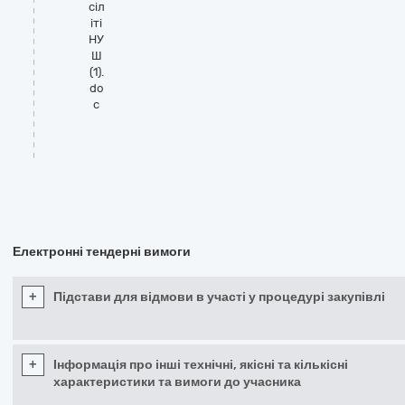
сіл
іті
НУ
Ш
(1).
do
c
Електронні тендерні вимоги
+
Підстави для відмови в участі у процедурі закупівлі
+
Інформація про інші технічні, якісні та кількісні
характеристики та вимоги до учасника