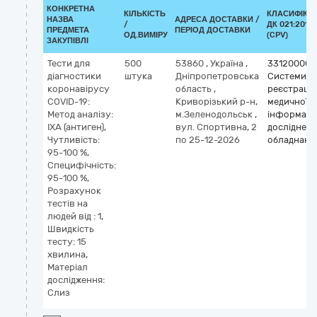
КОНКРЕТНА
КІЛЬКІСТЬ
КЛАСИФІКА
НАЗВА
АДРЕСА ДОСТАВКИ /
/
ДК 021:2015
ПРЕДМЕТА
ПЕРІОД ДОСТАВКИ
ОД.ВИМІРУ
(CPV)
ЗАКУПІВЛІ
Тести для
500
53860
,
Україна
,
33120000-
діагностики
штука
Дніпропетровська
Системи
коронавірусу
область
,
реєстрації
COVID-19:
Криворізький р-н,
медичної
Метод аналізу:
м.Зеленодольськ
,
інформації
ІХА (антиген),
вул. Спортивна, 2
дослідне
Чутливість:
по 25-12-2026
обладнанн
95-100 %,
Специфічність:
95-100 %,
Розрахунок
тестів на
людей від : 1,
Швидкість
тесту: 15
хвилина,
Матеріал
дослідження:
Слиз