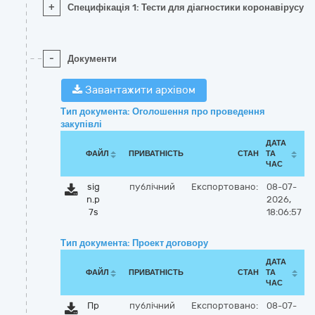
+
Специфікація 1: Тести для діагностики коронавірусу CO
-
Документи
Завантажити архівом
Тип документа: Оголошення про проведення
закупівлі
ДАТА
ФАЙЛ
ПРИВАТНІСТЬ
СТАН
ТА
ЧАС
sig
публічний
Експортовано:
08-07-
n.p
2026,
7s
18:06:57
Тип документа: Проект договору
ДАТА
ФАЙЛ
ПРИВАТНІСТЬ
СТАН
ТА
ЧАС
Пр
публічний
Експортовано:
08-07-