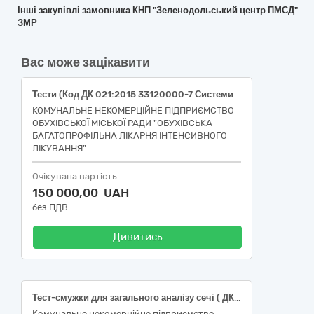
Інші закупівлі замовника КНП "Зеленодольський центр ПМСД"
ЗМР
Вас може зацікавити
Тести (Код ДК 021:2015 33120000-7 Системи реєстрації медичної інформації та дослідне обладнання)
КОМУНАЛЬНЕ НЕКОМЕРЦІЙНЕ ПІДПРИЄМСТВО
ОБУХІВСЬКОЇ МІСЬКОЇ РАДИ "ОБУХІВСЬКА
БАГАТОПРОФІЛЬНА ЛІКАРНЯ ІНТЕНСИВНОГО
ЛІКУВАННЯ"
Очікувана вартість
150 000,00 UAH
без ПДВ
Дивитись
Тест-смужки для загального аналізу сечі ( ДК 021:2015 – 33120000-7 Системи реєстрації медичної інформації та дослідне обладнання ; код НК 024:2023- 54514 -Численні аналіти сечі IVD (діагностика in vitro ),набір, колориметрична тест-смужка, експрес-аналіз; НК 031:2024: W0101060204-багатокомпонентні тест-смужки для аналізу сечі )
Комунальне некомерційне підприємство