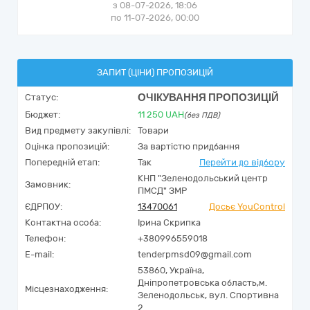
з 08-07-2026, 18:06
по 11-07-2026, 00:00
ЗАПИТ (ЦІНИ) ПРОПОЗИЦІЙ
ОЧІКУВАННЯ ПРОПОЗИЦІЙ
Статус:
Бюджет:
11 250
UAH
(без ПДВ)
Вид предмету закупівлі:
Товари
Оцінка пропозицій:
За вартістю придбання
Попередній етап:
Так
Перейти до відбору
КНП "Зеленодольський центр
Замовник:
ПМСД" ЗМР
ЄДРПОУ:
13470061
Досьє YouControl
Контактна особа:
Ірина Скрипка
Телефон:
+380996559018
E-mail:
tenderpmsd09@gmail.com
53860,
Україна
,
Дніпропетровська область,
м.
Місцезнаходження:
Зеленодольськ,
вул. Спортивна
2