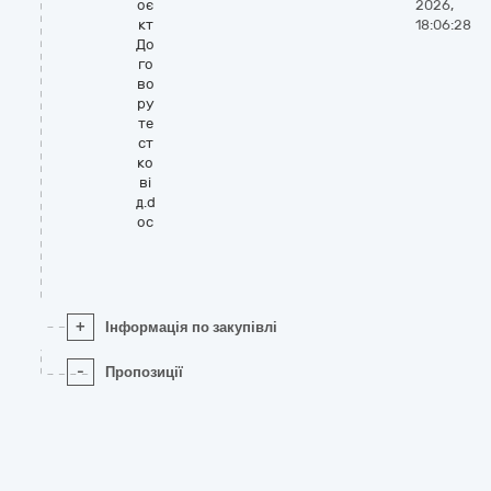
оє
2026,
кт
18:06:28
До
го
во
ру
те
ст
ко
ві
д.d
oc
+
Інформація по закупівлі
-
Пропозиції