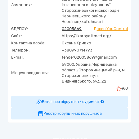
Замовник:
інтенсивного лікування"
Сторожинецької міської ради
Чернівецького району
Чернівецької області
ЄДРПОУ:
02005869
Досьє YouControl
Сайт:
https://likarnya.itmed.org/
Контактна особа:
Оксана Кривко
Телефон:
+380990714793
E-mail:
tender02005869@gmail.com
59000,
Україна
,
Чернівецька
область,
Сторожинецький р-н, м.
Місцезнаходження:
Сторожинець,
вул.
Видинівського, буд. 22
0
Витяг про відсутність судимості
Реєстр корупційних порушників