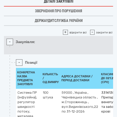
ДЕТАЛІ ЗАКУПІВЛІ
ЗВЕРНЕННЯ ПРО ПОРУШЕННЯ
ДЕРЖАУДИТСЛУЖБА УКРАЇНИ
+
-
відкрити всі
закрити всі
-
Закупівля:
-
Позиції
КОНКРЕТНА
КІЛЬКІСТЬ
КЛАСИФІК
НАЗВА
АДРЕСА ДОСТАВКИ /
/
ДК 021:201
ПРЕДМЕТА
ПЕРІОД ДОСТАВКИ
ОД.ВИМІРУ
(CPV)
ЗАКУПІВЛІ
Система ПР
100
59000
,
Україна
,
33141300
(інфузійна),
штука
Чернівецька область
,
Приладдя
регулятор
м.Сторожинець
,
венепунк
швидкості
вул.Видинівського,22
та забор
потоку,
по 31-12-2026
крові
металева