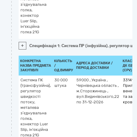
з’єднувальна
голка,
конектор
Luer Slip,
ін'єкційна
голка 21G
+
Специфікація 1: Система ПР (інфузійна), регулятор швид
КОНКРЕТНА
КІЛЬКІСТЬ
КЛАСИФ
АДРЕСА ДОСТАВКИ /
НАЗВА ПРЕДМЕТА
/
ДК 021:
ПЕРІОД ДОСТАВКИ
ЗАКУПІВЛІ
ОД.ВИМІРУ
(CPV)
Система ПК
30 000
59000
,
Україна
,
331413
(трансфузійна),
штука
Чернівецька область
,
Прилад
регулятор
м.Сторожинець
,
венепу
швидкості
вул.Видинівського,22
та заб
потоку,
по 31-12-2026
крові
металева
з’єднувальна
голка,
конектор Luer
Slip, ін'єкційна
голка 21G