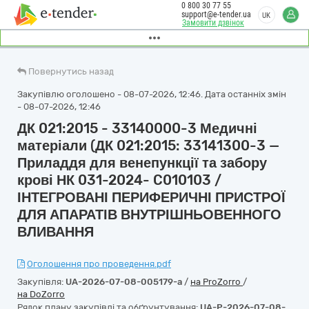
0 800 30 77 55
support@e-tender.ua
UK
Замовити дзвінок
Повернутись назад
Закупівлю оголошено - 08-07-2026, 12:46. Дата останніх змін
- 08-07-2026, 12:46
ДК 021:2015 - 33140000-3 Медичні
матеріали (ДК 021:2015: 33141300-3 —
Приладдя для венепункції та забору
крові НК 031-2024- C010103 /
ІНТЕГРОВАНІ ПЕРИФЕРИЧНІ ПРИСТРОЇ
ДЛЯ АПАРАТІВ ВНУТРІШНЬОВЕННОГО
ВЛИВАННЯ
Оголошення про проведення.pdf
Закупівля:
UA-2026-07-08-005179-a
/
на ProZorro
/
на DoZorro
Рядок плану закупівлі та обґрунтування:
UA-P-2026-07-08-