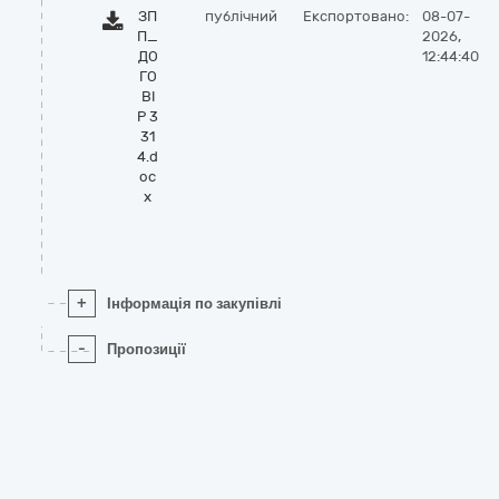
ЗП
публічний
Експортовано:
08-07-
П_
2026,
ДО
12:44:40
ГО
ВІ
Р 3
31
4.d
oc
x
+
Інформація по закупівлі
-
Пропозиції